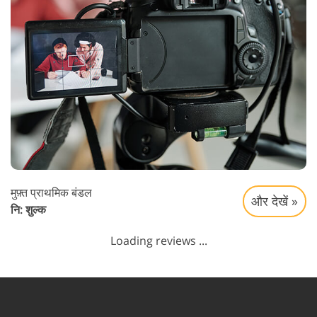
मुफ़्त प्राथमिक बंडल
और देखें »
नि: शुल्क
Loading reviews ...