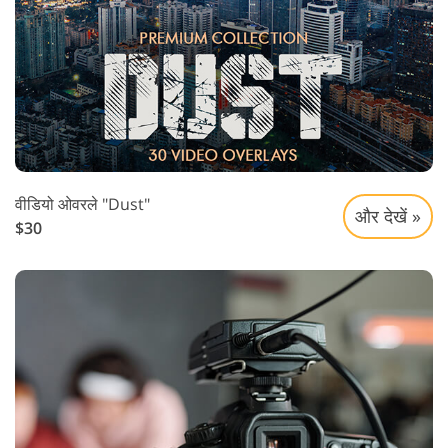
वीडियो ओवरले "Dust"
और देखें »
$30