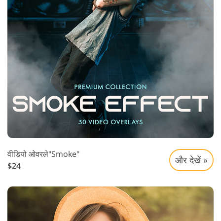
वीडियो ओवरले"Smoke"
और देखें »
$24