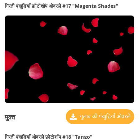
गिरती पंखुड़ियाँ फ़ोटोशॉप ओवरले #17 "Magenta Shades"
मुक्त
गुलाब की पंखुड़ियाँ ओवरले
गिरती पंखुड़ियाँ ओवरले फ़ोटोशॉप #18 "Tango"