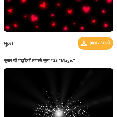
मुक्त
हृदय ओवरले
गुलाब की पंखुड़ियाँ ओवरले मुफ़्त #33 "Magic"