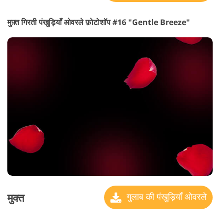
मुफ़्त गिरती पंखुड़ियाँ ओवरले फ़ोटोशॉप #16 "Gentle Breeze"
मुक्त
गुलाब की पंखुड़ियाँ ओवरले