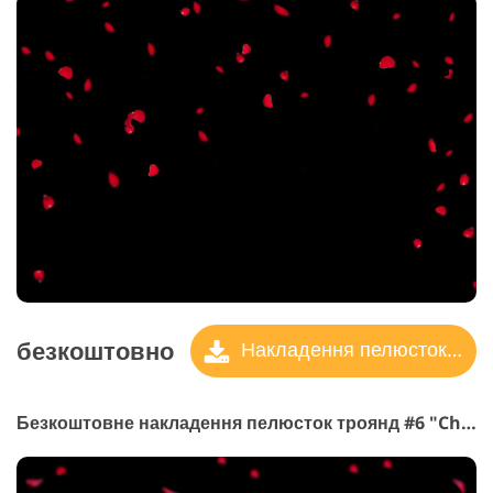
безкоштовно
Накладення пелюсток троянд
Безкоштовне накладення пелюсток троянд #6 "Cherry Blossom"