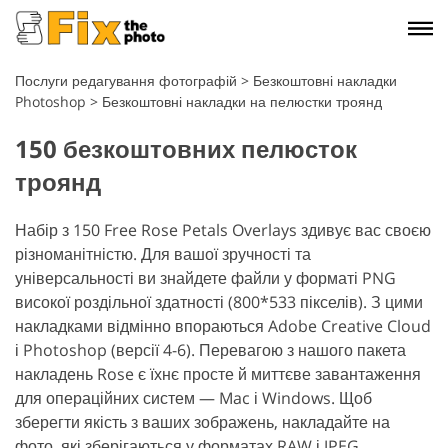
Послуги редагування фотографій
>
Безкоштовні накладки
Photoshop
>
Безкоштовні накладки на пелюстки троянд
150 безкоштовних пелюсток
троянд
Набір з 150 Free Rose Petals Overlays здивує вас своєю
різноманітністю. Для вашої зручності та
універсальності ви знайдете файли у форматі PNG
високої роздільної здатності (800*533 пікселів). З цими
накладками відмінно впораються Adobe Creative Cloud
і Photoshop (версії 4-6). Перевагою з нашого пакета
накладень Rose є їхнє просте й миттєве завантаження
для операційних систем — Mac і Windows. Щоб
зберегти якість з ваших зображень, накладайте на
фото, які зберігаються у форматах RAW і JPEG,