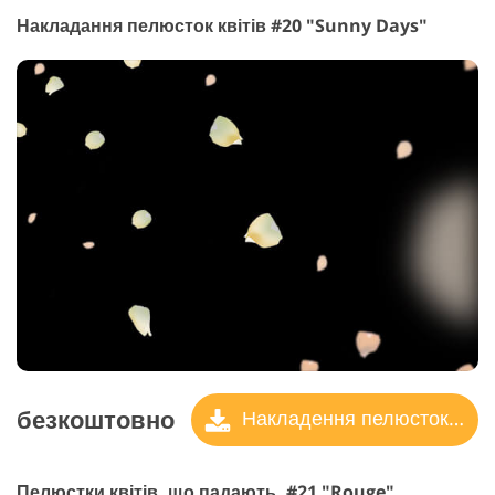
Накладання пелюсток квітів #20 "Sunny Days"
безкоштовно
Накладення пелюсток троянд
Пелюстки квітів, що падають, #21 "Rouge"