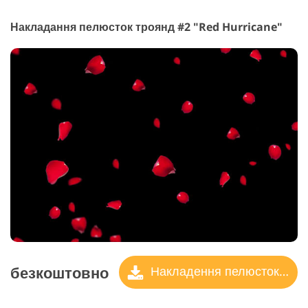
Накладання пелюсток троянд #2 "Red Hurricane"
безкоштовно
Накладення пелюсток троянд