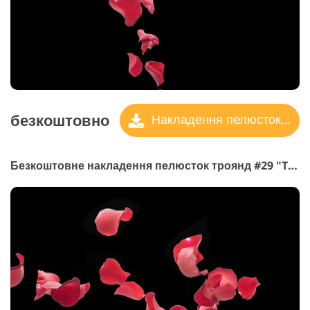
безкоштовно
Накладення пелюсток троянд
Безкоштовне накладення пелюсток троянд #29 "Tryst"