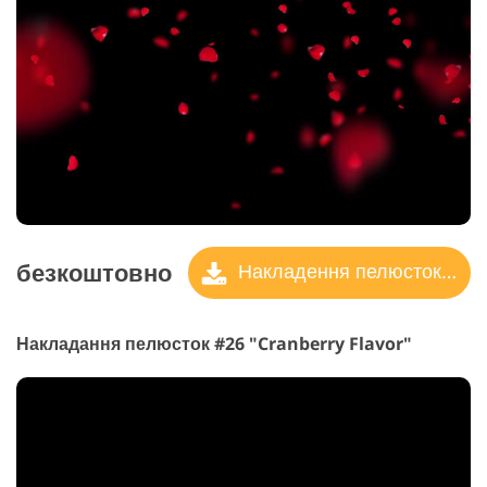
безкоштовно
Накладення пелюсток троянд
Накладання пелюсток #26 "Cranberry Flavor"