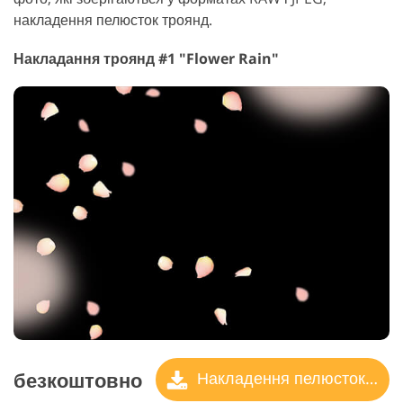
накладення пелюсток троянд.
Накладання троянд #1 "Flower Rain"
безкоштовно
Накладення пелюсток троянд