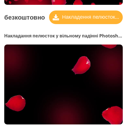
безкоштовно
Накладення пелюсток троянд
Накладання пелюсток у вільному падінні Photoshop #16 "Gentle Breeze"