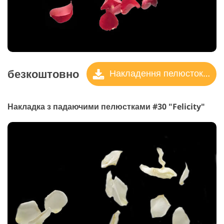
безкоштовно
Накладення пелюсток троянд
Накладка з падаючими пелюстками #30 "Felicity"