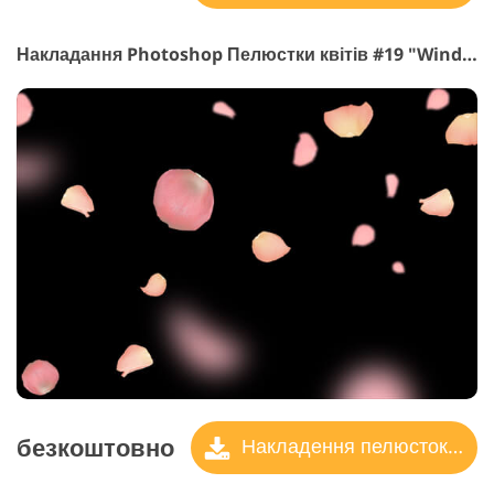
Накладання Photoshop Пелюстки квітів #19 "Wind Blow"
безкоштовно
Накладення пелюсток троянд