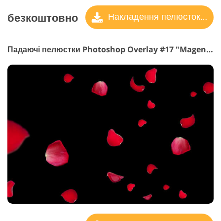
безкоштовно
Накладення пелюсток троянд
Падаючі пелюстки Photoshop Overlay #17 "Magenta Shades"