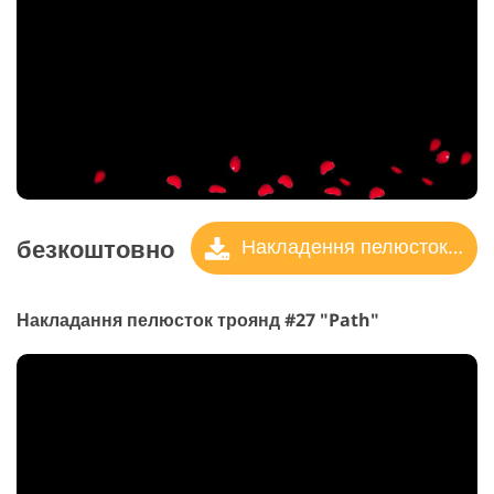
безкоштовно
Накладення пелюсток троянд
Накладання пелюсток троянд #27 "Path"