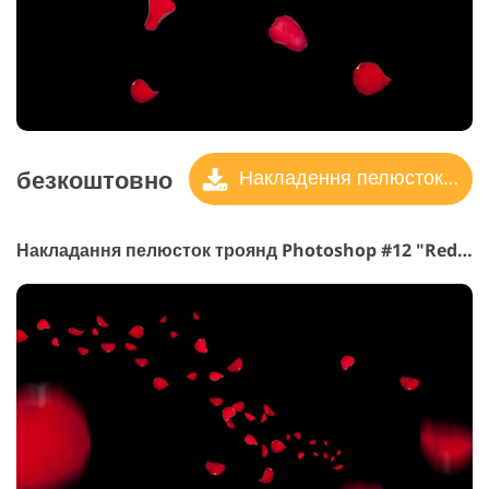
безкоштовно
Накладення пелюсток троянд
Накладання пелюсток троянд Photoshop #12 "Red Wine"