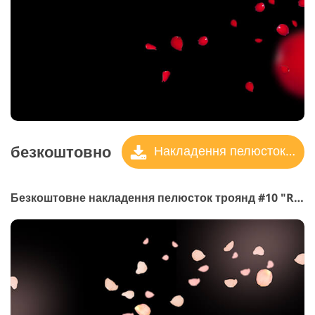
безкоштовно
Накладення пелюсток троянд
Безкоштовне накладення пелюсток троянд #10 "Red Magic"