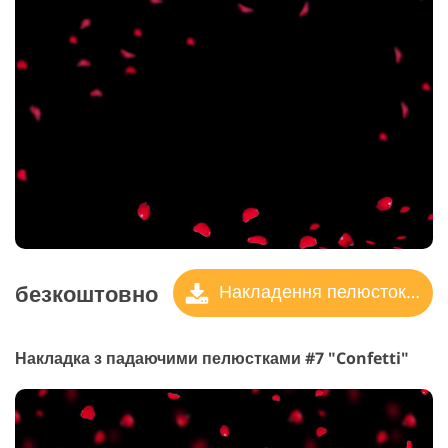
безкоштовно
Накладення пелюсток троянд
Накладка з падаючими пелюстками #7 "Confetti"