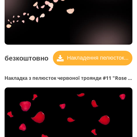
безкоштовно
Накладення пелюсток троянд
Накладка з пелюсток червоної троянди #11 "Rose Petals"