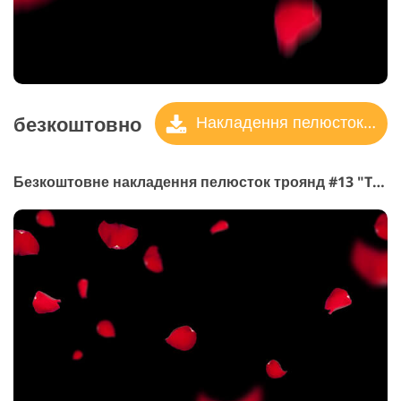
безкоштовно
Накладення пелюсток троянд
Безкоштовне накладення пелюсток троянд #13 "Traces"