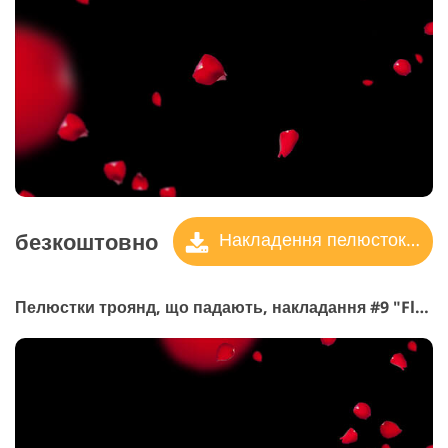
безкоштовно
Накладення пелюсток троянд
Пелюстки троянд, що падають, накладання #9 "Floating"