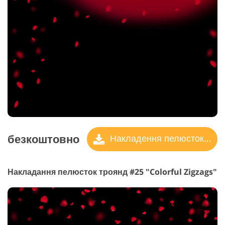
безкоштовно
Накладення пелюсток троянд
Накладання пелюсток троянд #25 "Colorful Zigzags"