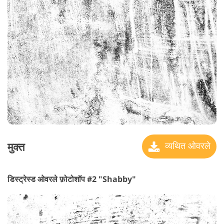
मुक्त
व्यथित ओवरले
डिस्ट्रेस्ड ओवरले फ़ोटोशॉप #2 "Shabby"