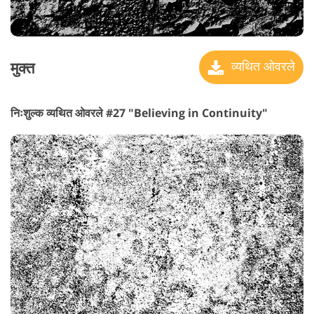
मुक्त
व्यथित ओवरले
निःशुल्क व्यथित ओवरले #27 "Believing in Continuity"