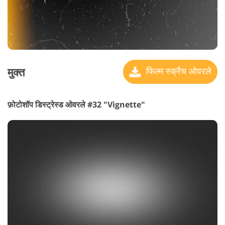
मुक्त
फिल्म स्क्रैच ओवरले
फ़ोटोशॉप डिस्ट्रेस्ड ओवरले #32 "Vignette"