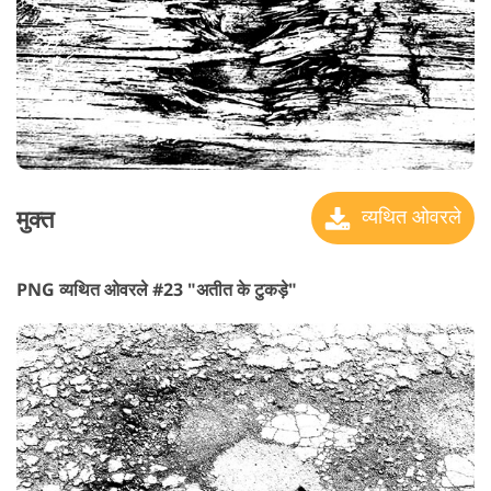
मुक्त
व्यथित ओवरले
PNG व्यथित ओवरले #23 "अतीत के टुकड़े"