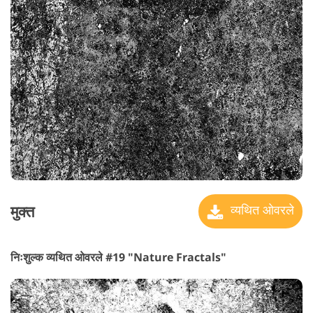
मुक्त
व्यथित ओवरले
निःशुल्क व्यथित ओवरले #19 "Nature Fractals"