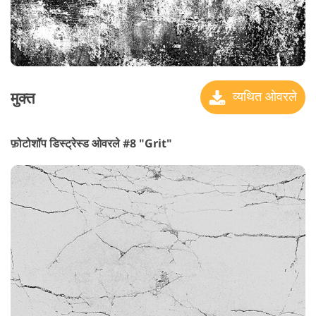
मुक्त
व्यथित ओवरले
फ़ोटोशॉप डिस्ट्रेस्ड ओवरले #8 "Grit"