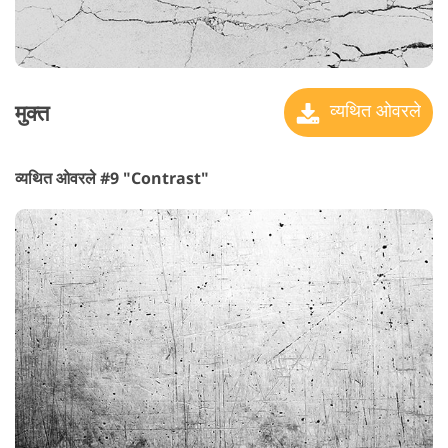
मुक्त
व्यथित ओवरले
व्यथित ओवरले #9 "Contrast"