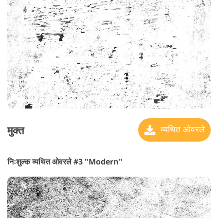
मुक्त
व्यथित ओवरले
निःशुल्क व्यथित ओवरले #3 "Modern"