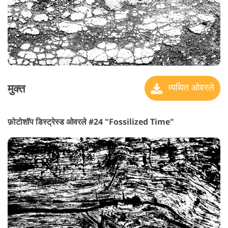
मुक्त
व्यथित ओवरले
फ़ोटोशॉप डिस्ट्रेस्ड ओवरले #24 "Fossilized Time"