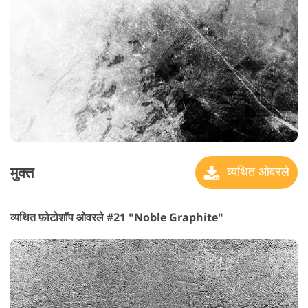
मुक्त
व्यथित ओवरले
व्यथित फ़ोटोशॉप ओवरले #21 "Noble Graphite"