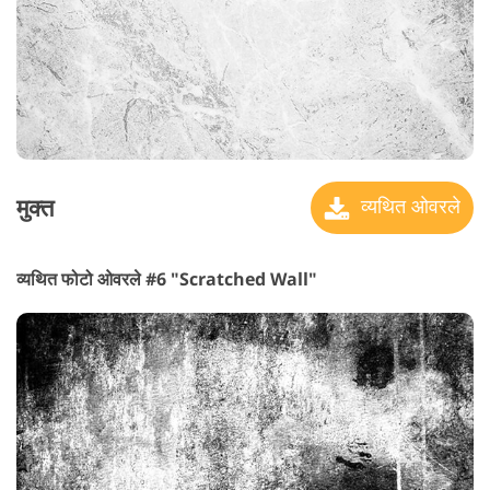
मुक्त
व्यथित ओवरले
व्यथित फोटो ओवरले #6 "Scratched Wall"