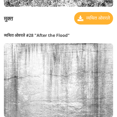
मुक्त
व्यथित ओवरले
व्यथित ओवरले #28 "After the Flood"