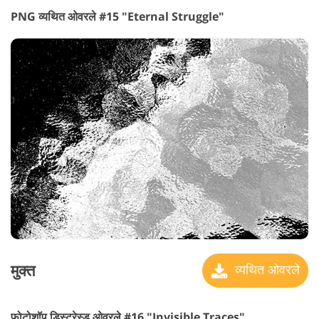
PNG व्यथित ओवरले #15 "Eternal Struggle"
मुक्त
व्यथित ओवरले
फ़ोटोशॉप डिस्ट्रेस्ड ओवरले #16 "Invisible Traces"