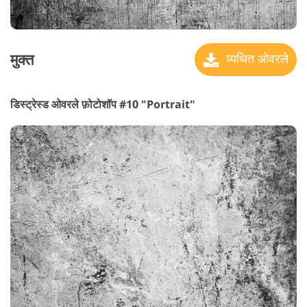
मुक्त
व्यथित ओवरले
डिस्ट्रेस्ड ओवरले फ़ोटोशॉप #10 "Portrait"