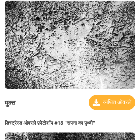
मुक्त
व्यथित ओवरले
डिस्ट्रेस्ड ओवरले फ़ोटोशॉप #18 "सपना का पृथ्वी"