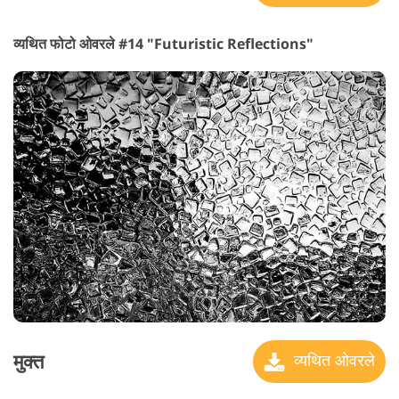
व्यथित फोटो ओवरले #14 "Futuristic Reflections"
मुक्त
व्यथित ओवरले