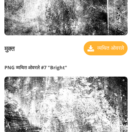
मुक्त
व्यथित ओवरले
PNG व्यथित ओवरले #7 "Bright"