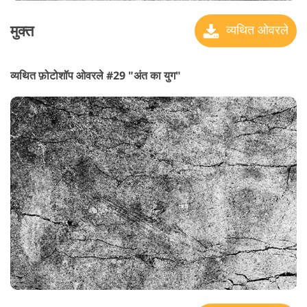
मुक्त
व्यथित ओवरले
व्यथित फ़ोटोशॉप ओवरले #29 "अंत का युग"