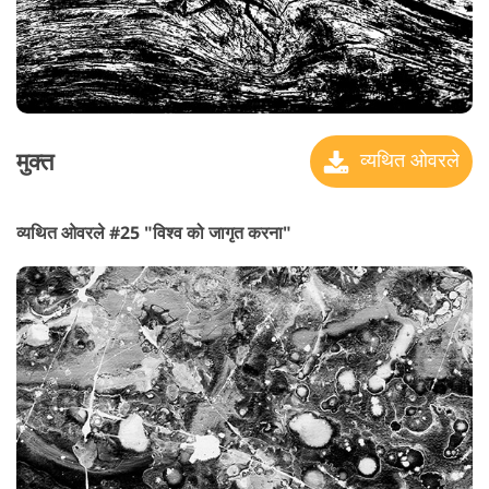
मुक्त
व्यथित ओवरले
व्यथित ओवरले #25 "विश्व को जागृत करना"