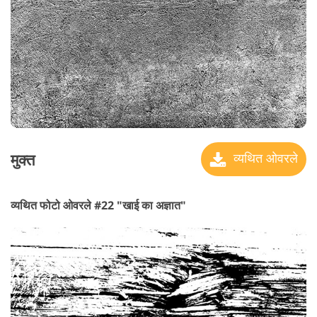
मुक्त
व्यथित ओवरले
व्यथित फोटो ओवरले #22 "खाई का अज्ञात"