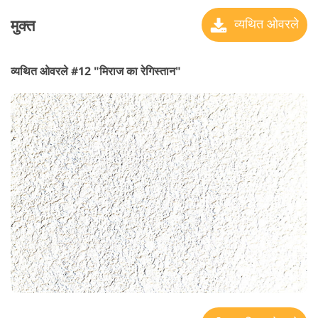
मुक्त
व्यथित ओवरले
व्यथित ओवरले #12 "मिराज का रेगिस्तान"