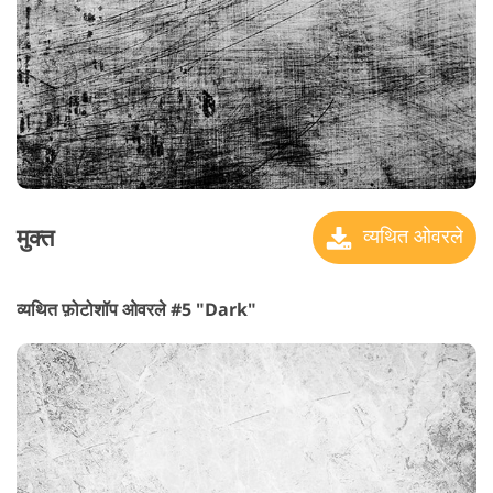
मुक्त
व्यथित ओवरले
व्यथित फ़ोटोशॉप ओवरले #5 "Dark"