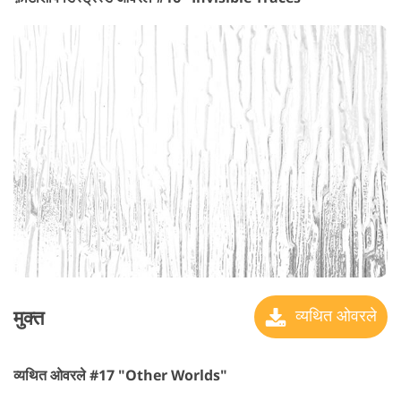
मुक्त
व्यथित ओवरले
व्यथित ओवरले #17 "Other Worlds"