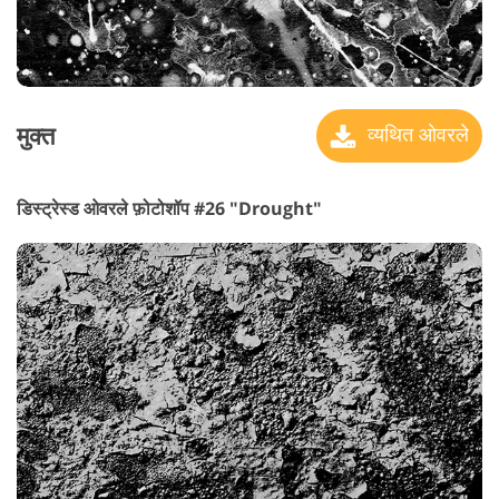
मुक्त
व्यथित ओवरले
डिस्ट्रेस्ड ओवरले फ़ोटोशॉप #26 "Drought"