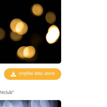
प्राकृतिक बोकेह ओवरले
ghtclub"