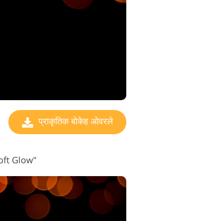
ो संपादन सेवाएं
प्राकृतिक बोकेह ओवरले
Soft Glow"