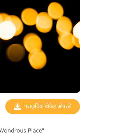
प्राकृतिक बोकेह ओवरले
6 "Wondrous Place"