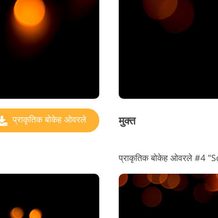
ज्वैलरी रीटचिंग सर्विसेज
एआई प्रशिक्षण डेटा
वीडिय
मुक्त
प्राकृतिक बोकेह ओवरले
प्राकृतिक बोकेह ओवरले #4 "