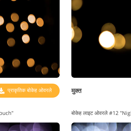
मुक्त
प्राकृतिक बोकेह ओवरले
Touch"
बोकेह लाइट ओवरले #12 "Ni