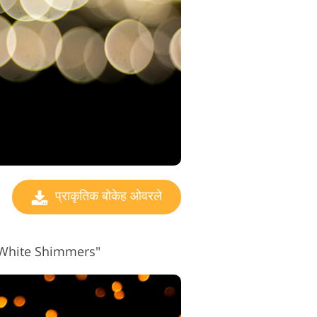
प्राकृतिक बोकेह ओवरले
 "White Shimmers"