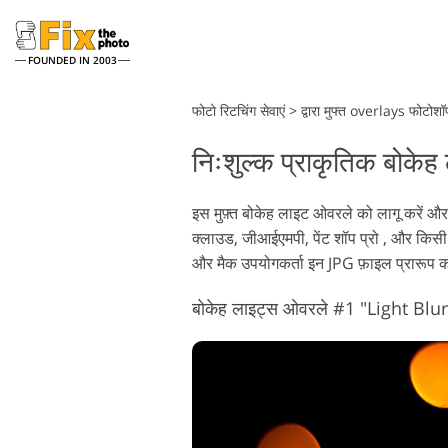
FOUNDED IN 2003
Lightroom
फोटो रिटचिंग सेवाएं
>
द्वारा मुफ्त overlays फोटोशॉ
निःशुल्क प्राकृतिक बोके
लाइटरूम प्रीसेट
फो
संपूर्ण LR प्रीसेट संग्रह
फो
हेडशॉट रीटचिंग सेवाएं
इस मुफ़्त बोकेह लाइट ओवरले को लागू करें औ
बेस्ट डील प्रीसेट
फो
क्लाउड, जीआईएमपी, पेंट शॉप प्रो , और किसी
मोबाइल संग्रह
फो
और मैक उपयोगकर्ता इन JPG फ़ाइल प्रारूप का 
Ps 
पी
बोकेह लाइट्स ओवरले #1 "Light Blur
शादी की फोटो संपादन सेवाएं