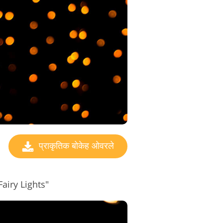
प्राकृतिक बोकेह ओवरले
Fairy Lights"