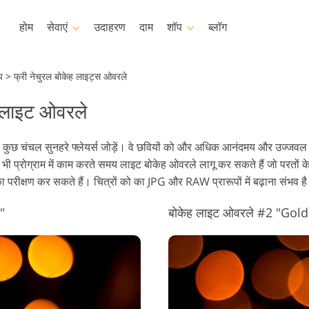
होम
सेवाएं
उदाहरण
दाम
शॉप
ब्लॉग
Photoshop
Templates
प
>
फ्री नेचुरल बोकेह लाइट्स ओवरले
ह लाइट ओवरले
टोशॉप क्रिया
टेम्पलेट्स
पेशेवर 
टोशॉप ब्रश
मार्केटिंग टेम्प्लेट
वीडियो
सॅलन रीटचिंग सर्विसिस
बेबी फोटो रीटचिंग सर्विसेज
रियल एस्टेट 
र कुछ चंचल सुनहरे फ्लेयर्स जोड़ें। वे छवियों को और अधिक आनंदमय और उज्जवल
टोशॉप ओवरले
वेलेंटाइन डे कार्ड
 भी प्रोग्राम में काम करते समय लाइट बोकेह ओवरले लागू कर सकते हैं जो परतों 
टोशॉप बनावट
शादी के निमंत्रण
परीक्षण कर सकते हैं। चित्रों को का JPG और RAW प्रारूपों में बढ़ाना संभव है
क्रियाएँ संपूर्ण संग्रह
बच्चों के जन्मदिन का निमंत्रण
एस पूरे संग्रह को ओवरले करता है
"
बोकेह लाइट ओवरले #2 "Gold
कपड़ों के लिए AI जनरेटेड मॉडल
इमेज मैनिपुलेशन सर्विसेज
फोटो स्ट