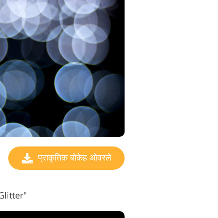
प्राकृतिक बोकेह ओवरले
Glitter"