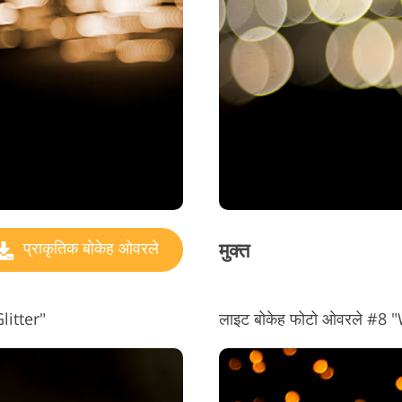
मुक्त
प्राकृतिक बोकेह ओवरले
litter"
लाइट बोकेह फोटो ओवरले #8