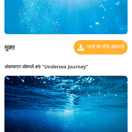
मुक्त
पानी के नीचे ओवरले
अंडरवाटर ओवरले #9 "Undersea Journey"