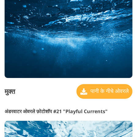
मुक्त
पानी के नीचे ओवरले
अंडरवाटर ओवरले फ़ोटोशॉप #21 "Playful Currents"