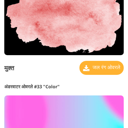
मुक्त
जल रंग ओवरले
अंडरवाटर ओवरले #33 "Color"