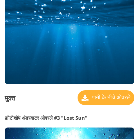
मुक्त
पानी के नीचे ओवरले
फ़ोटोशॉप अंडरवाटर ओवरले #3 "Lost Sun"