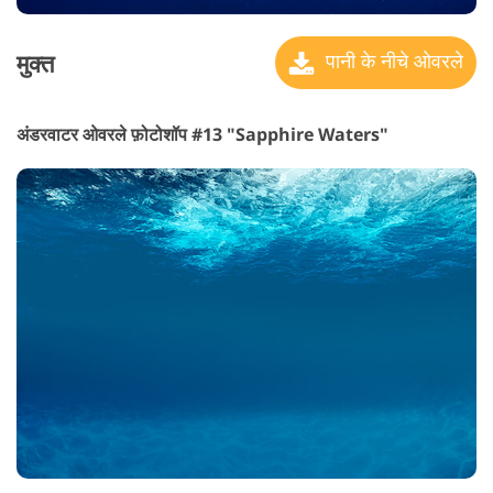
मुक्त
पानी के नीचे ओवरले
अंडरवाटर ओवरले फ़ोटोशॉप #13 "Sapphire Waters"