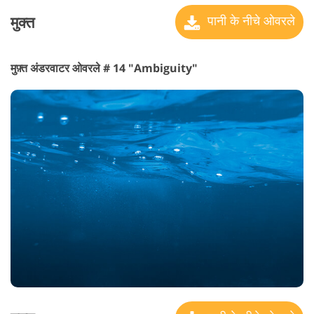
मुक्त
पानी के नीचे ओवरले
मुफ़्त अंडरवाटर ओवरले # 14 "Ambiguity"