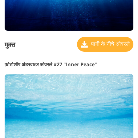
मुक्त
पानी के नीचे ओवरले
फ़ोटोशॉप अंडरवाटर ओवरले #27 "Inner Peace"