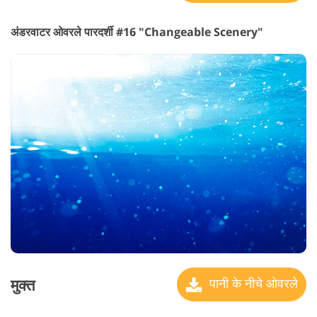
अंडरवाटर ओवरले पारदर्शी #16 "Changeable Scenery"
मुक्त
पानी के नीचे ओवरले