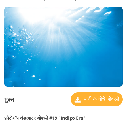
मुक्त
पानी के नीचे ओवरले
फ़ोटोशॉप अंडरवाटर ओवरले #19 "Indigo Era"