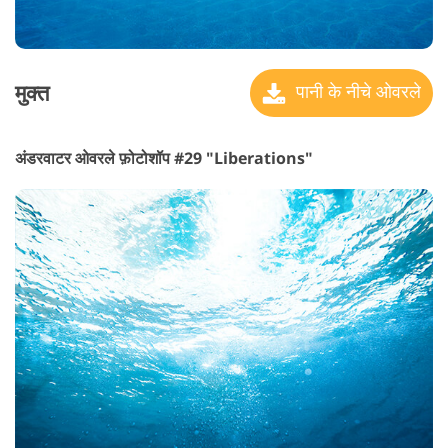
मुक्त
पानी के नीचे ओवरले
अंडरवाटर ओवरले फ़ोटोशॉप #29 "Liberations"