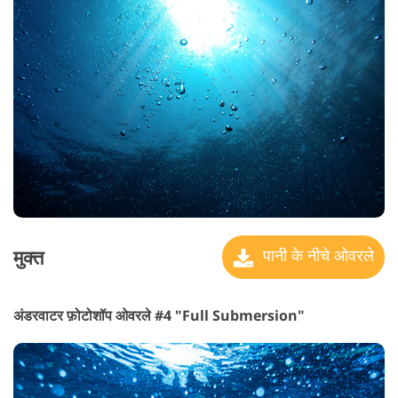
मुक्त
पानी के नीचे ओवरले
अंडरवाटर फ़ोटोशॉप ओवरले #4 "Full Submersion"