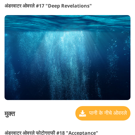
अंडरवाटर ओवरले #17 "Deep Revelations"
मुक्त
पानी के नीचे ओवरले
अंडरवाटर ओवरले फोटोग्राफी #18 "Acceptance"