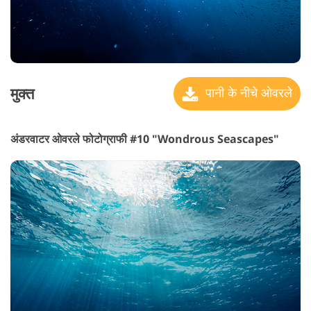
मुक्त
पानी के नीचे ओवरले
अंडरवाटर ओवरले फोटोग्राफी #10 "Wondrous Seascapes"