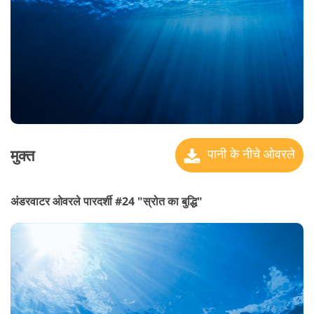
मुक्त
पानी के नीचे ओवरले
अंडरवाटर ओवरले पारदर्शी #24 "स्रोत का बुद्धि"