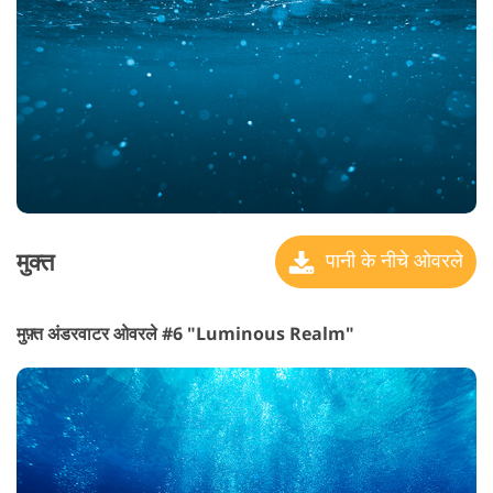
मुक्त
पानी के नीचे ओवरले
मुफ़्त अंडरवाटर ओवरले #6 "Luminous Realm"