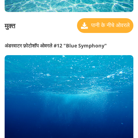
मुक्त
पानी के नीचे ओवरले
अंडरवाटर फ़ोटोशॉप ओवरले #12 "Blue Symphony"