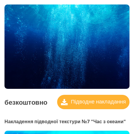
безкоштовно
Підводне накладання
Накладення підводної текстури №7 "Час з океани"