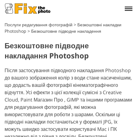
Послуги редагування фотографій
>
Безкоштовні накладки
Photoshop
>
Безкоштовне підводне накладення
Безкоштовне підводне
накладання Photoshop
Після застосування підводного накладання Photoshop
до вашого зображення колір з води стане насиченішим,
що додасть вашій фотографії кінематографічного
відчуття. Усі ефекти з цієї колекції сумісні з Creative
Cloud, Paint Магазин Про , GIMP та іншими програмами
для редагування фотографій, які можна
використовувати для роботи з шарами.
Оскільки ці
підводні накладки постачаються у форматі JPG, їх
можуть швидко застосувати користувачі Mac і ПК
незалежно від з рівня з досвіду. Безкоштовні