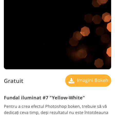
Gratuit
Imagini Bokeh
Fundal iluminat #7 "Yellow-White"
Pentru a crea efectul Photoshop boken, trebuie să vă
dedicați ceva timp, deși rezultatul nu este întotdeauna