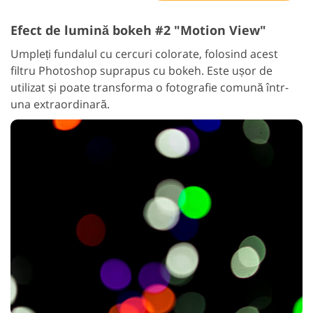
Efect de lumină bokeh #2 "Motion View"
Umpleți fundalul cu cercuri colorate, folosind acest
filtru Photoshop suprapus cu bokeh. Este ușor de
utilizat și poate transforma o fotografie comună într-
una extraordinară.