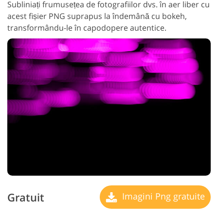
Subliniați frumusețea de fotografiilor dvs. în aer liber cu
acest fișier PNG suprapus la îndemână cu bokeh,
transformându-le în capodopere autentice.
Gratuit
Imagini Png gratuite