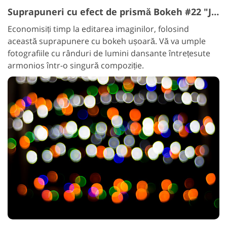
Suprapuneri cu efect de prismă Bokeh #22 "Joyful Dance"
Economisiți timp la editarea imaginilor, folosind
această suprapunere cu bokeh ușoară. Vă va umple
fotografiile cu rânduri de lumini dansante întrețesute
armonios într-o singură compoziție.