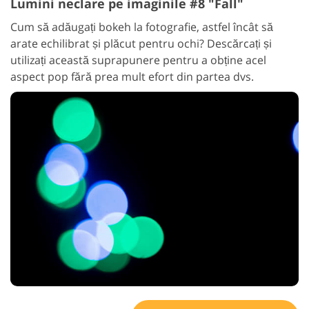
Lumini neclare pe imaginile #8 "Fall"
Cum să adăugați bokeh la fotografie, astfel încât să
arate echilibrat și plăcut pentru ochi? Descărcați și
utilizați această suprapunere pentru a obține acel
aspect pop fără prea mult efort din partea dvs.