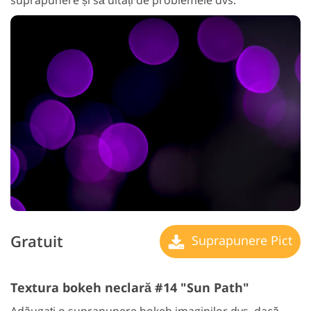
Gratuit
Suprapunere Pict
Textura bokeh neclară #14 "Sun Path"
Adăugați o suprapunere bokeh imaginilor dvs. dacă