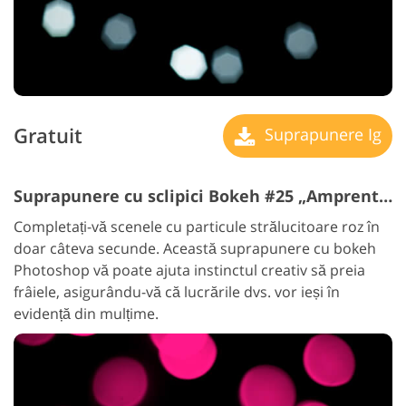
Gratuit
Suprapunere Ig
Suprapunere cu sclipici Bokeh #25 „Amprente roz”
Completați-vă scenele cu particule strălucitoare roz în
doar câteva secunde. Această suprapunere cu bokeh
Photoshop vă poate ajuta instinctul creativ să preia
frâiele, asigurându-vă că lucrările dvs. vor ieși în
evidență din mulțime.