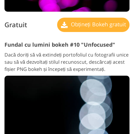
Gratuit
Obțineți Bokeh gratuit
Fundal cu lumini bokeh #10 "Unfocused"
Dacă doriți să vă extindeți portofoliul cu fotografii unice
sau să vă dezvoltați stilul recunoscut, descărcați acest
fișier PNG bokeh și începeți să experimentați.