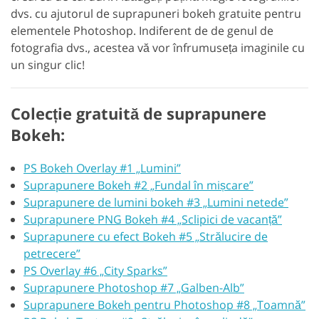
dvs. cu ajutorul de suprapuneri bokeh gratuite pentru
elementele Photoshop. Indiferent de de genul de
fotografia dvs., acestea vă vor înfrumuseța imaginile cu
un singur clic!
Colecție gratuită de suprapunere
Bokeh:
PS Bokeh Overlay #1 „Lumini”
Suprapunere Bokeh #2 „Fundal în mișcare”
Suprapunere de lumini bokeh #3 „Lumini netede”
Suprapunere PNG Bokeh #4 „Sclipici de vacanță”
Suprapunere cu efect Bokeh #5 „Strălucire de
petrecere”
PS Overlay #6 „City Sparks”
Suprapunere Photoshop #7 „Galben-Alb”
Suprapunere Bokeh pentru Photoshop #8 „Toamnă”