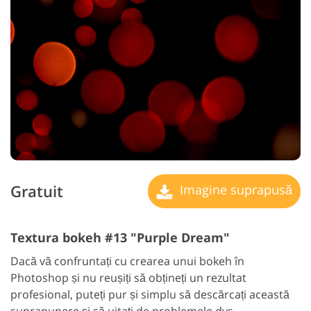
Gratuit
Imagine suprapusă
Textura bokeh #13 "Purple Dream"
Dacă vă confruntați cu crearea unui bokeh în
Photoshop și nu reușiți să obțineți un rezultat
profesional, puteți pur și simplu să descărcați această
suprapunere și să uitați de problemele dvs.