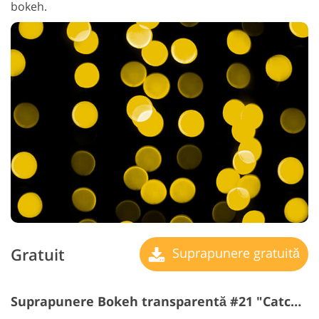
bokeh.
Gratuit
Suprapunere gratuită
Suprapunere Bokeh transparentă #21 "Catchy Marks"