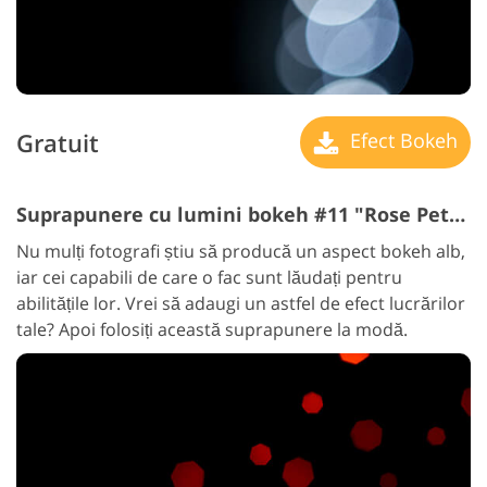
Gratuit
Efect Bokeh
Suprapunere cu lumini bokeh #11 "Rose Petals"
Nu mulți fotografi știu să producă un aspect bokeh alb,
iar cei capabili de care o fac sunt lăudați pentru
abilitățile lor. Vrei să adaugi un astfel de efect lucrărilor
tale? Apoi folosiți această suprapunere la modă.