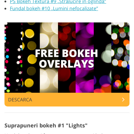
PS Bokeh Textura #9 „Strălucire în oglindă”
Fundal bokeh #10 „Lumini nefocalizate”
DESCARCA
Suprapuneri bokeh #1 "Lights"