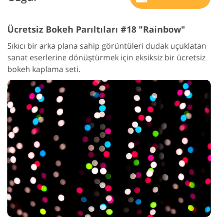
Ücretsiz Bokeh Parıltıları #18 "Rainbow"
Sıkıcı bir arka plana sahip görüntüleri dudak uçuklatan
sanat eserlerine dönüştürmek için eksiksiz bir ücretsiz
bokeh kaplama seti.