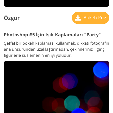
Özgür
Bokeh Png
Photoshop #5 İçin Işık Kaplamaları "Party"
Şeffaf bir bokeh kaplaması kullanmak, dikkati fotoğrafın
ana unsurundan uzaklaştırmadan, çekimlerinizi ilginç
figürlerle süslemenin en iyi yoludur.