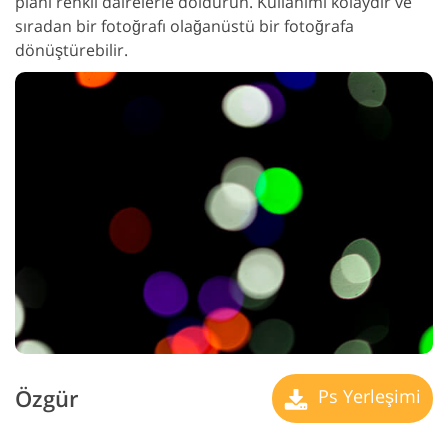
planı renkli dairelerle doldurun. Kullanımı kolaydır ve
sıradan bir fotoğrafı olağanüstü bir fotoğrafa
dönüştürebilir.
Özgür
Ps Yerleşimi