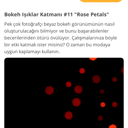
Bokeh Işıklar Katmanı #11 "Rose Petals"
Pek çok fotoğrafçı beyaz bokeh görünümünün nasıl
oluşturulacağını bilmiyor ve bunu başarabilenler
becerilerinden ötürü övülüyor. Çalışmalarınıza böyle
bir etki katmak ister misiniz? O zaman bu modaya
uygun kaplamayı kullanın.