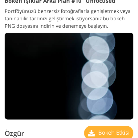
Bokeh Işıklar Arka Plan #10 "Unfocused"
Portföyünüzü benzersiz fotoğraflarla genişletmek veya
tanınabilir tarzınızı geliştirmek istiyorsanız bu bokeh
PNG dosyasını indirin ve denemeye başlayın.
Özgür
Bokeh Etkisi