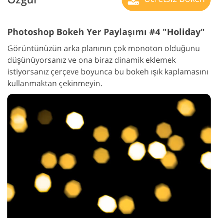
Photoshop Bokeh Yer Paylaşımı #4 "Holiday"
Görüntünüzün arka planının çok monoton olduğunu
düşünüyorsanız ve ona biraz dinamik eklemek
istiyorsanız çerçeve boyunca bu bokeh ışık kaplamasını
kullanmaktan çekinmeyin.