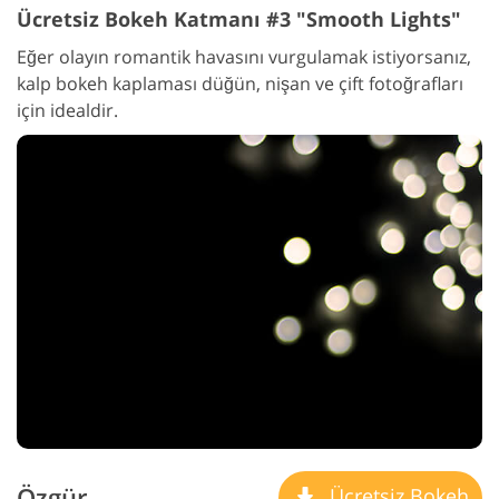
Ücretsiz Bokeh Katmanı #3 "Smooth Lights"
Eğer olayın romantik havasını vurgulamak istiyorsanız,
kalp bokeh kaplaması düğün, nişan ve çift fotoğrafları
için idealdir.
Özgür
Ücretsiz Bokeh