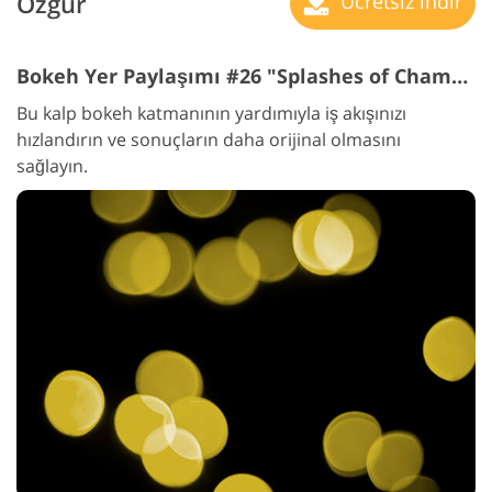
Özgür
Ücretsiz indir
Bokeh Yer Paylaşımı #26 "Splashes of Champagne"
Bu kalp bokeh katmanının yardımıyla iş akışınızı
hızlandırın ve sonuçların daha orijinal olmasını
sağlayın.