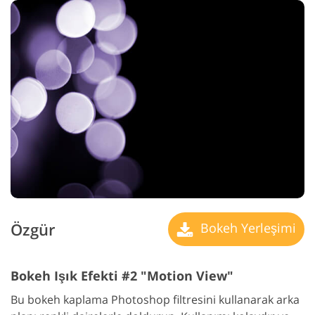
Özgür
Bokeh Yerleşimi
Bokeh Işık Efekti #2 "Motion View"
Bu bokeh kaplama Photoshop filtresini kullanarak arka