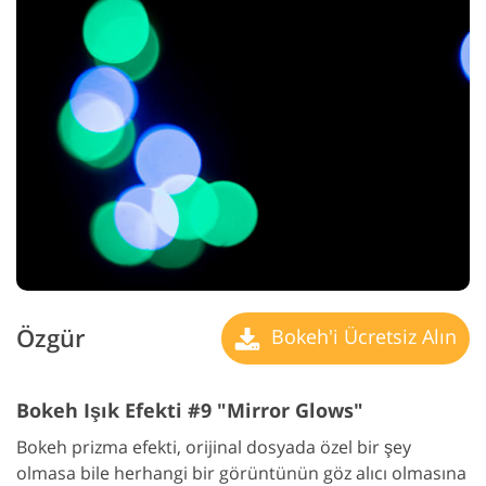
Özgür
Bokeh'i Ücretsiz Alın
Bokeh Işık Efekti #9 "Mirror Glows"
Bokeh prizma efekti, orijinal dosyada özel bir şey
olmasa bile herhangi bir görüntünün göz alıcı olmasına