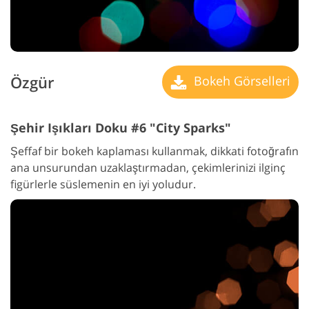
Özgür
Bokeh Görselleri
Şehir Işıkları Doku #6 "City Sparks"
Şeffaf bir bokeh kaplaması kullanmak, dikkati fotoğrafın
ana unsurundan uzaklaştırmadan, çekimlerinizi ilginç
figürlerle süslemenin en iyi yoludur.