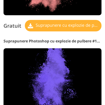
Gratuit
Suprapunere cu explozie de pulbere
Suprapunere Photoshop cu explozie de pulbere #14 „Visele de zori”