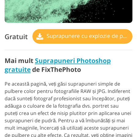
Gratuit
Suprapunere cu explozie de pulbere
Mai mult
Suprapuneri Photoshop
gratuite
de FixThePhoto
Pe această pagină, veți găsi suprapuneri simple de
pulbere color pentru fotografiile RAW și JPG. Indiferent
dacă sunteți fotograf profesionist sau începător, puteți
adăuga o culoare de la fotografia dvs. portret sau
puteți crea un efect de nisip plutitor prin aplicarea unei
suprapuneri de pudră.
Pentru a vă îmbunătăți și mai
mult imaginile, încercați să utilizați aceste suprapuneri
de pulbere cu alte efecte. Ca rezultat, veți obține imagini