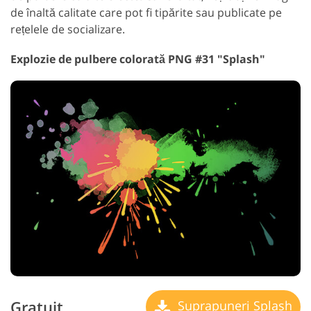
de înaltă calitate care pot fi tipărite sau publicate pe
rețelele de socializare.
Explozie de pulbere colorată PNG #31 "Splash"
Gratuit
Suprapuneri Splash