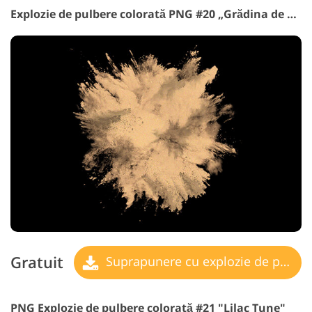
Explozie de pulbere colorată PNG #20 „Grădina de Minuni”
Gratuit
Suprapunere cu explozie de pulbere
PNG Explozie de pulbere colorată #21 "Lilac Tune"