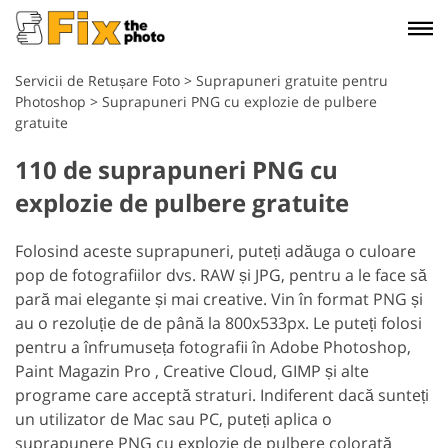
Servicii de Retușare Foto
>
Suprapuneri gratuite pentru
Photoshop
>
Suprapuneri PNG cu explozie de pulbere
gratuite
110 de suprapuneri PNG cu
explozie de pulbere gratuite
Folosind aceste suprapuneri, puteți adăuga o culoare
pop de fotografiilor dvs. RAW și JPG, pentru a le face să
pară mai elegante și mai creative. Vin în format PNG și
au o rezoluție de de până la 800x533px. Le puteți folosi
pentru a înfrumuseța fotografii în Adobe Photoshop,
Paint Magazin Pro , Creative Cloud, GIMP și alte
programe care acceptă straturi. Indiferent dacă sunteți
un utilizator de Mac sau PC, puteți aplica o
suprapunere PNG cu explozie de pulbere colorată