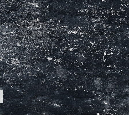
produsului Servicii
Bijuterii Retușând Servicii
Date de Antrenamen