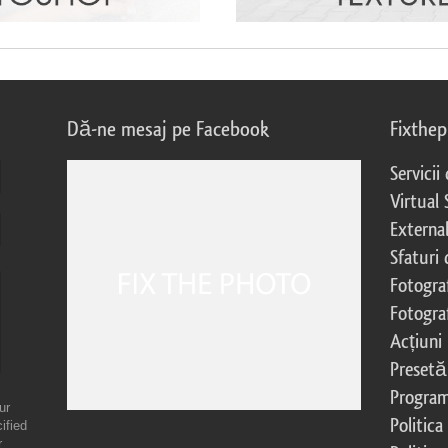
Dă-ne mesaj pe Facebook
Fixthe
Servicii
Virtual 
External
Sfaturi
Fotograf
Fotogra
Acțiuni
Presetă
Program 
ur
Politica
ified
r