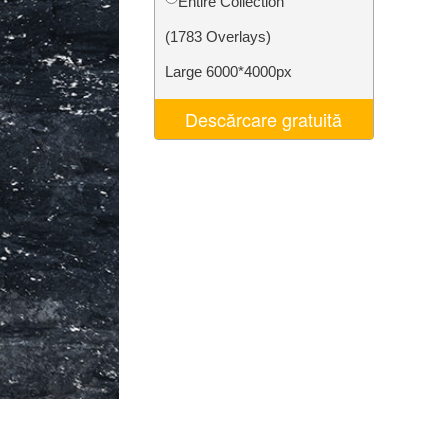
Entire Collection
t AI
Video Editing Services
(1783 Overlays)
Large 6000*4000px
Descărcare gratuită