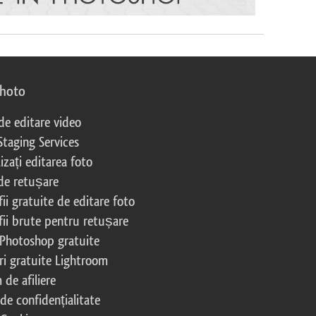
photo
 de editare video
Staging Services
izați editarea foto
 de retușare
ii gratuite de editare foto
fii brute pentru retușare
 Photoshop gratuite
ri gratuite Lightroom
de afiliere
 de confidențialitate