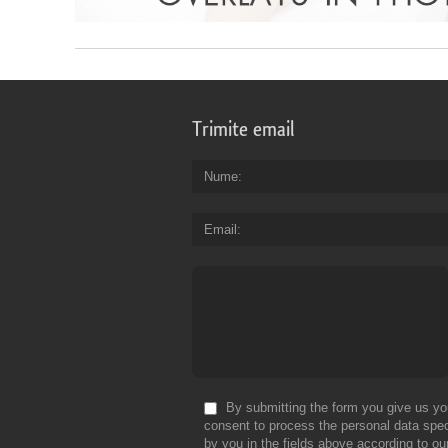
Trimite email
Nume
Email
By submitting the form you give us yo
consent to process the personal data spec
by you in the fields above according to ou