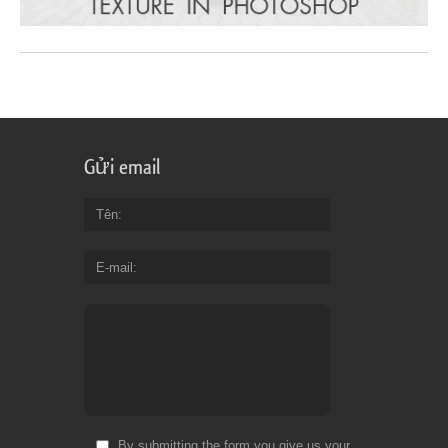
Gửi email
Tên
E-mail
By submitting the form you give us your