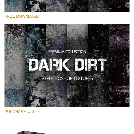
Xin hãy lựa chọn
FREE DOWNLOAD
Free Photoshop Overlay
Small 800*533px
Dark Dirt
(30 Overlays)
Large 6000*4000px
Entire Collection
(1783 Overlays)
Large 6000*4000px
Tải xuống miễn phí
PURCHASE → $20