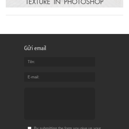
Gửi email
Tên
E-mail
By submitting the form you give us your