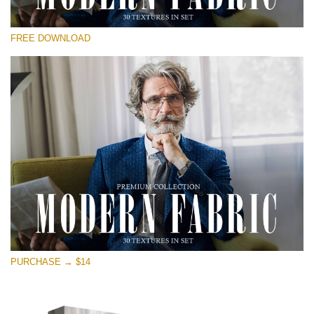
Xin hãy lựa chọn
FREE DOWNLOAD
Free Photoshop Overlay
Small 800*533px
Modern Fabric
(30 Textures)
Large 6000*4000px
Entire Collection
(1783 Overlays)
Large 6000*4000px
Tải xuống miễn phí
PURCHASE → $14