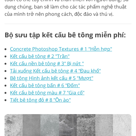
dụng chúng, bạn sẽ làm cho các tác phẩm nghệ thuật
của mình trở nên phong cách, độc đáo và thú vị.
Bộ sưu tập kết cấu bê tông miễn phí:
Concrete Photoshop Textures # 1 "Hỗn hợp"
Kết cấu bê tông # 2 "Trần"
Kết cấu nền bê tông # 3" Bị nứt "
Tải xuống Kết cấu bê tông # 4 "Đau khổ"
Bê tông Hình ảnh kết cấu # 5 "Mượt"
Kết cấu bê tông bẩn # 6 "Đốm"
Kết cấu bê tông màu # 7 "Gia cố"
Tiết bê tông đỏ # 8 "Ồn ào"