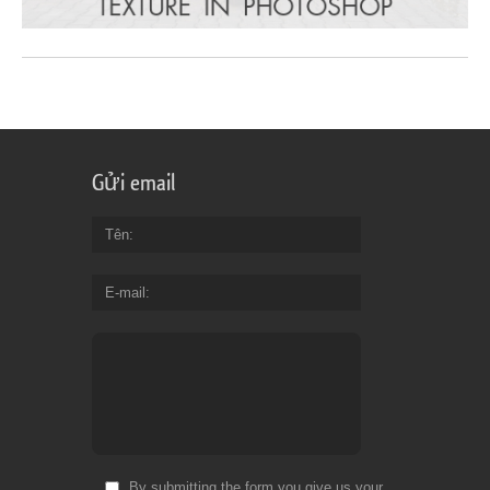
Gửi email
Tên
E-mail
By submitting the form you give us your