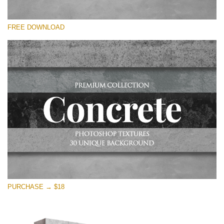
Xin hãy lựa chọn
FREE DOWNLOAD
Free Photoshop Overlay
Small 800*533px
Concrete Textures
(30 Textures)
Large 6000*4000px
Entire Collection
(1783 Overlays)
Large 6000*4000px
Tải xuống miễn phí
PURCHASE → $18