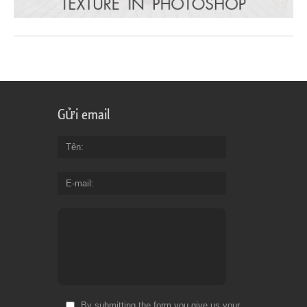
Gửi email
Tên
E-mail
By submitting the form you give us your