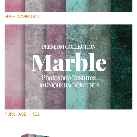
Xin hãy lựa chọn
FREE DOWNLOAD
Free Photoshop Overlay
Small 800*533px
Real Marble
(30 Textures)
Large 6000*4000px
Entire Collection
(1783 Overlays)
Large 6000*4000px
Tải xuống miễn phí
PURCHASE → $22