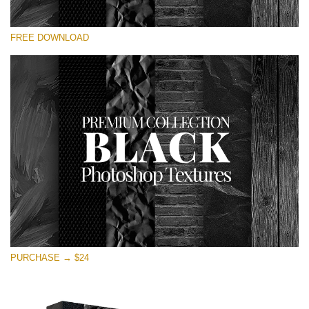
Xin hãy lựa chọn
FREE DOWNLOAD
Free Photoshop Overlay
Small 800*533px
Black Textures
(30 Textures)
Large 6000*4000px
Entire Collection
(1783 Overlays)
Large 6000*4000px
Tải xuống miễn phí
PURCHASE → $24