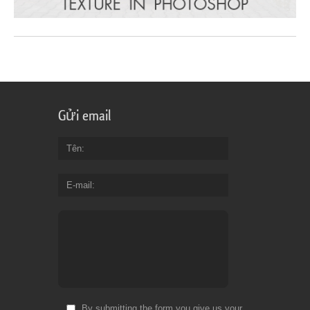
Gửi email
Tên
E-mail
By submitting the form you give us your