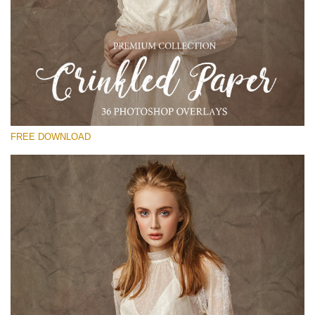
Xin hãy lựa chọn
Free Photoshop Overlay
Small 800*533px
Сrinkled Paper
(36 Overlays)
FREE DOWNLOAD
Large 6000*4000px
Entire Collection
(1783 Overlays)
Large 6000*4000px
Tải xuống miễn phí