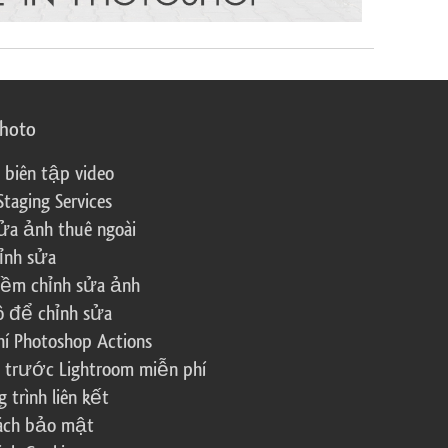
photo
 biên tập video
Staging Services
ửa ảnh thuê ngoài
ỉnh sửa
ềm chỉnh sửa ảnh
ô để chỉnh sửa
í Photoshop Actions
 trước Lightroom miễn phí
trình liên kết
sách bảo mật