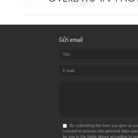
Gửi email
Tên
E-mail
By submitting the form you give us yo
consent to process the personal data spec
by you in the fields above according to ou