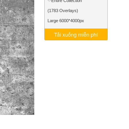
Entire Collection
AI
Video Editing Services
(1783 Overlays)
Large 6000*4000px
Tải xuống miễn phí