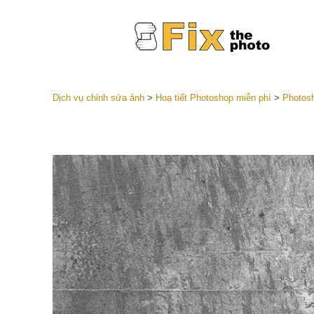
Dịch vụ chỉnh sửa ảnh
>
Hoạ tiết Photoshop miễn phí
>
Photosh
Cài đặt 
Toàn bộ 
Dịch vụ c
trước L
Thỏa thu
Presets
Bộ sưu t
Dịch vụ c