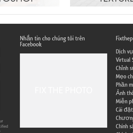
Nhắn tin cho chúng tôi trên
Fixthe
Facebook
Dịch vụ
Virtual 
Chỉnh s
Mẹo ch
Phần m
Ảnh th
Miễn ph
Cài đặt
Chương 
ur
Chính 
ified
r