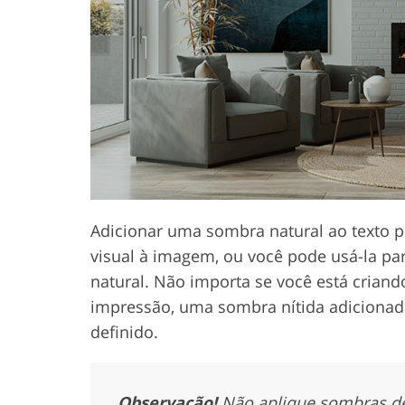
Serviços de retoque de
Serviços de retoque
produtos
joias
Adicionar uma sombra natural ao texto p
visual à imagem, ou você pode usá-la par
natural. Não importa se você está criand
impressão, uma sombra nítida adicionada
definido.
Observação!
Não aplique sombras de 