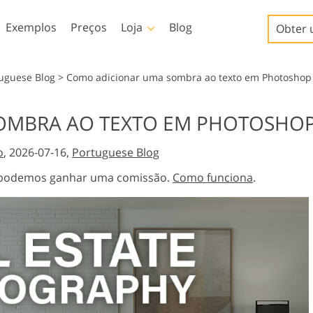
Exemplos
Preços
Loja
Blog
Obter 
Templates
Video
tuguese Blog
>
Como adicionar uma sombra ao texto em Photoshop
Amostra
LUTs profissionais
OMBRA AO TEXTO EM PHOTOSHO
Serviços de retoque de
Serviços de edição de fotos
Modelos de marketing
Sobreposições de vídeo
iços
fotos de bebês
de imóveis
o
, 2026-07-16,
Portuguese Blog
Cartões de Dia dos
Namorados
s, podemos ganhar uma comissão.
Como funciona
.
Convites de casamento
Convite de aniversário
infantil
io
Serviços de manipulação
Foto Restauração Serviços
de imagens