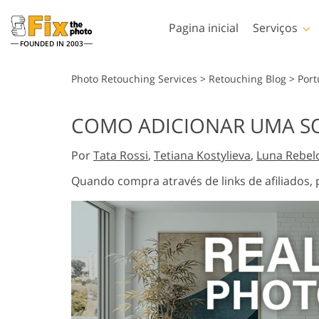
Pagina inicial
Serviços
FOUNDED IN 2003
Lightroom
Photoshop
Photo Retouching Services
>
Retouching Blog
>
Por
Predefinições de
Photoshop Actions
COMO ADICIONAR UMA S
Lightroom
Serviços de retoque de
Pincéis de Photoshop
Retoque corporal Serv
fotos
Coleções inteiras de
Por
Tata Rossi
,
Tetiana Kostylieva
,
Luna Rebel
Sobreposições de
predefinições de LR
Photoshop
Quando compra através de links de afiliado
Predefinições de melhor
Texturas de Photoshop
oferta
Ações PS Coleções
Coleção móvel
inteiras
Serviços de Edição de Fotos
Modelos de vestuár
Ps sobrepõe coleções
de Casamento
gerados por IA
inteiras