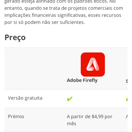
gerado esteja alinhado com os padrões éticos. No
entanto, quando se trata de projetos comerciais com
implicações financeiras significativas, esses recursos
por si só podem não ser suficientes.
Preço
Adobe Firefly
St
Versão gratuita
✔️
✔️
Prémio
A partir de $4,99 por
A 
mês