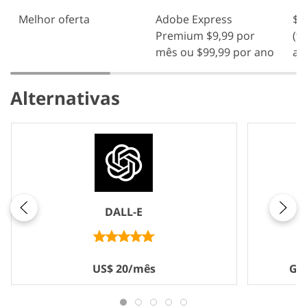
Melhor oferta
Adobe Express
$1
Premium $9,99 por
(f
mês ou $99,99 por ano
an
Alternativas
DALL-E
US$ 20/mês
Grá