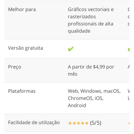
Melhor para
Gráficos vectoriais e
Ge
rasterizados
di
profissionais de alta
cr
qualidade
Versão gratuita
✔️
✔️
Preço
A partir de $4,99 por
A 
mês
Plataformas
Web, Windows, macOS,
Wi
ChromeOS, iOS,
Li
Android
Facilidade de utilização
(5/5)
★★★★★
★