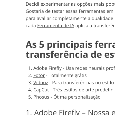
Decidi experimentar as opções mais popu
Gostaria de testar essas ferramentas em 
para avaliar completamente a qualidade 
cada
Ferramenta de IA
aplica a transferên
As 5 principais fer
transferência de es
Adobe Firefly
-
Usa redes neurais pro
Fotor
-
Totalmente grátis
Vidnoz
-
Para transferências no estil
CapCut
-
Três estilos de arte predefin
Phosus
-
Ótima personalização
1. Adobe Firefly – Nossa 