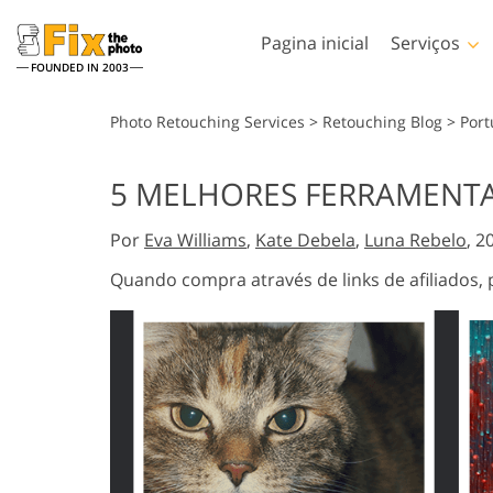
Pagina inicial
Serviços
FOUNDED IN 2003
Lightroom
Photoshop
Photo Retouching Services
>
Retouching Blog
>
Por
Predefinições de
Photoshop Actions
5 MELHORES FERRAMENTAS
Lightroom
Serviços de retoque de
Pincéis de Photoshop
Retoque corporal Serv
fotos
Coleções inteiras de
Por
Eva Williams
,
Kate Debela
,
Luna Rebelo
, 2
Sobreposições de
predefinições de LR
Photoshop
Quando compra através de links de afiliado
Predefinições de melhor
Texturas de Photoshop
oferta
Ações PS Coleções
Coleção móvel
inteiras
Serviços de Edição de Fotos
Modelos de vestuár
Ps sobrepõe coleções
de Casamento
gerados por IA
inteiras