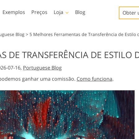
Exemplos
Preços
Loja
Blog
Obter 
Templates
Video
tuguese Blog
>
5 Melhores Ferramentas de Transferência de Estilo
Amostra
LUTs profissionais
 DE TRANSFERÊNCIA DE ESTILO D
Serviços de retoque de
Serviços de edição de fotos
Modelos de marketing
Sobreposições de vídeo
iços
fotos de bebês
de imóveis
026-07-16,
Portuguese Blog
Cartões de Dia dos
Namorados
s, podemos ganhar uma comissão.
Como funciona
.
Convites de casamento
Convite de aniversário
infantil
io
Serviços de manipulação
Foto Restauração Serviços
de imagens