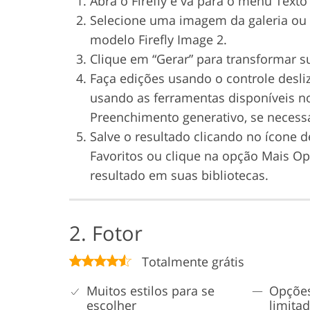
Abra o Firefly e vá para o menu Text
Selecione uma imagem da galeria ou c
modelo Firefly Image 2.
Clique em “Gerar” para transformar s
Faça edições usando o controle desliz
usando as ferramentas disponíveis no
Preenchimento generativo, se necessá
Salve o resultado clicando no ícone d
Favoritos ou clique na opção Mais O
resultado em suas bibliotecas.
2. Fotor
Totalmente grátis
Muitos estilos para se
Opções
escolher
limita