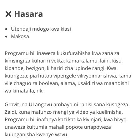
Hasara
Utendaji mdogo kwa kiasi
Makosa
Programu hii inaweza kukufurahisha kwa zana za
kimsingi za kuhariri vekta, kama kalamu, laini, kisu,
kipande, bezigon, kihariri cha upinde rangi. Kwa
kuongeza, pia hutoa vipengele vilivyoimarishwa, kama
vile chaguo za boolean, alama, usaidizi wa maandishi
wa kimataifa, nk.
Gravit ina UI angavu ambayo ni rahisi sana kusogeza.
Zaidi, kuna mafunzo mengi ya video ya kuelimisha.
Programu hii inafanya kazi katika kivinjari, kwa hivyo
unaweza kuitumia mahali popote unapoweza
kuunganisha kwenye wavu.