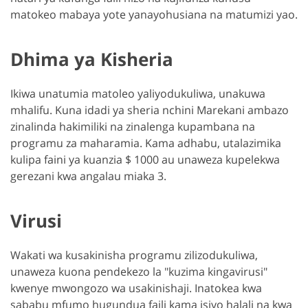
matokeo mabaya yote yanayohusiana na matumizi yao.
Dhima ya Kisheria
Ikiwa unatumia matoleo yaliyodukuliwa, unakuwa
mhalifu. Kuna idadi ya sheria nchini Marekani ambazo
zinalinda hakimiliki na zinalenga kupambana na
programu za maharamia. Kama adhabu, utalazimika
kulipa faini ya kuanzia $ 1000 au unaweza kupelekwa
gerezani kwa angalau miaka 3.
Virusi
Wakati wa kusakinisha programu zilizodukuliwa,
unaweza kuona pendekezo la "kuzima kingavirusi"
kwenye mwongozo wa usakinishaji. Inatokea kwa
sababu mfumo hugundua faili kama isiyo halali na kwa