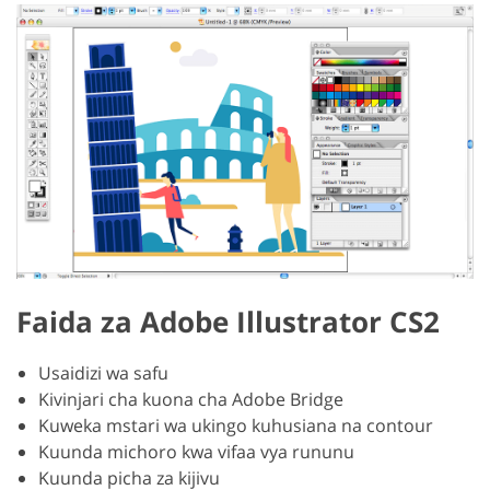
Faida za Adobe Illustrator CS2
Usaidizi wa safu
Kivinjari cha kuona cha Adobe Bridge
Kuweka mstari wa ukingo kuhusiana na contour
Kuunda michoro kwa vifaa vya rununu
Kuunda picha za kijivu