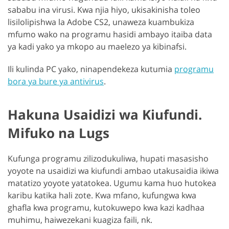
sababu ina virusi. Kwa njia hiyo, ukisakinisha toleo
lisilolipishwa la Adobe CS2, unaweza kuambukiza
mfumo wako na programu hasidi ambayo itaiba data
ya kadi yako ya mkopo au maelezo ya kibinafsi.
Ili kulinda PC yako, ninapendekeza kutumia
programu
bora ya bure ya antivirus
.
Hakuna Usaidizi wa Kiufundi.
Mifuko na Lugs
Kufunga programu zilizodukuliwa, hupati masasisho
yoyote na usaidizi wa kiufundi ambao utakusaidia ikiwa
matatizo yoyote yatatokea. Ugumu kama huo hutokea
karibu katika hali zote. Kwa mfano, kufungwa kwa
ghafla kwa programu, kutokuwepo kwa kazi kadhaa
muhimu, haiwezekani kuagiza faili, nk.