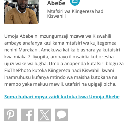
Abebe
Mtafsiri wa Kiingereza hadi
Kiswahili
Umoja Abebe ni mzungumzaji mzawa wa Kiswahili
ambaye anafanya kazi kama mtafsiri wa kujitegemea
nchini Marekani. Amekuwa katika biashara ya kutafsiri
kwa miaka 7 iliyopita, ambayo ilimsaidia kuboresha
ujuzi wake wa lugha. Umoja anapenda kutafsiri blogu za
FixThePhoto kutoka Kiingereza hadi Kiswahili kwani
inamruhusu kufanya mtindo wa maisha kutokana na
mambo yake makuu mawili, utafsiri na upigaji picha.
Soma habari mpya zaidi kutoka kwa Umoja Abebe