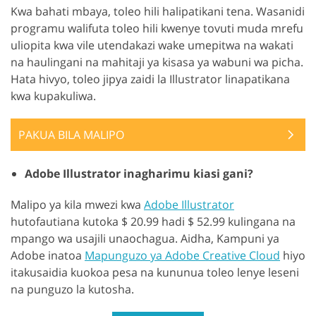
Kwa bahati mbaya, toleo hili halipatikani tena. Wasanidi
programu walifuta toleo hili kwenye tovuti muda mrefu
uliopita kwa vile utendakazi wake umepitwa na wakati
na haulingani na mahitaji ya kisasa ya wabuni wa picha.
Hata hivyo, toleo jipya zaidi la Illustrator linapatikana
kwa kupakuliwa.
PAKUA BILA MALIPO
Adobe Illustrator inagharimu kiasi gani?
Malipo ya kila mwezi kwa
Adobe Illustrator
hutofautiana kutoka $ 20.99 hadi $ 52.99 kulingana na
mpango wa usajili unaochagua. Aidha, Kampuni ya
Adobe inatoa
Mapunguzo ya Adobe Creative Cloud
hiyo
itakusaidia kuokoa pesa na kununua toleo lenye leseni
na punguzo la kutosha.