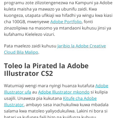
programu zote zilizotengenezwa na Kampuni ya Adobe
kuleta maisha ya mawazo ya ubunifu zaidi. Kwa
kuongeza, utapata ufikiaji wa hifadhi ya wingu kwa kiasi
cha 100GB, mwenyewe
Adobe Portfolio
, fonti
zinazolipiwa na masomo ya mtandaoni kuhusu jinsi ya
kufahamu Kielelezo vizuri.
Pata maelezo zaidi kuhusu
Jaribio la Adobe Creative
Cloud Bila Malipo
.
Toleo la Pirated la Adobe
Illustrator CS2
Watumiaji wengi mara nyingi huanza kutafuta
Adobe
Illustrator ufa
au
Adobe Illustrator mkondo
si kulipia
usajili. Unaweza pia kukutana
Kitufe cha Adobe
Illustrator
, ambayo sasa inachukuliwa kuwa mbadala
salama kwa matoleo yaliyodukuliwa. Lakini ni bora si
hatari ya kufunga faili hizo na kujifunza kuhusu