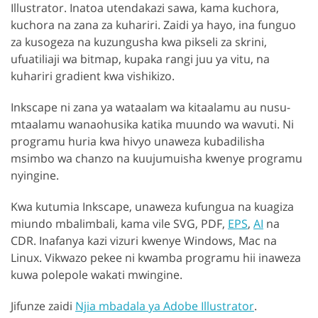
Illustrator. Inatoa utendakazi sawa, kama kuchora,
kuchora na zana za kuhariri. Zaidi ya hayo, ina funguo
za kusogeza na kuzungusha kwa pikseli za skrini,
ufuatiliaji wa bitmap, kupaka rangi juu ya vitu, na
kuhariri gradient kwa vishikizo.
Inkscape ni zana ya wataalam wa kitaalamu au nusu-
mtaalamu wanaohusika katika muundo wa wavuti. Ni
programu huria kwa hivyo unaweza kubadilisha
msimbo wa chanzo na kuujumuisha kwenye programu
nyingine.
Kwa kutumia Inkscape, unaweza kufungua na kuagiza
miundo mbalimbali, kama vile SVG, PDF,
EPS
,
AI
na
CDR. Inafanya kazi vizuri kwenye Windows, Mac na
Linux. Vikwazo pekee ni kwamba programu hii inaweza
kuwa polepole wakati mwingine.
Jifunze zaidi
Njia mbadala ya Adobe Illustrator
.