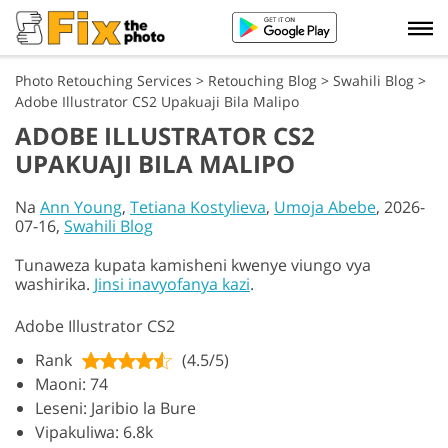
Photo Retouching Services
>
Retouching Blog
>
Swahili Blog
>
Adobe Illustrator CS2 Upakuaji Bila Malipo
ADOBE ILLUSTRATOR CS2
UPAKUAJI BILA MALIPO
Na
Ann Young
,
Tetiana Kostylieva
,
Umoja Abebe
, 2026-
07-16,
Swahili Blog
Tunaweza kupata kamisheni kwenye viungo vya
washirika.
Jinsi inavyofanya kazi
.
Adobe Illustrator CS2
Rank
(4.5/5)
Maoni: 74
Leseni: Jaribio la Bure
Vipakuliwa: 6.8k