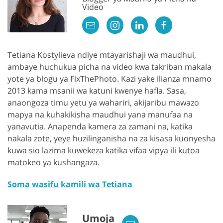
Video
Tetiana Kostylieva ndiye mtayarishaji wa maudhui,
ambaye huchukua picha na video kwa takriban makala
yote ya blogu ya FixThePhoto. Kazi yake ilianza mnamo
2013 kama msanii wa katuni kwenye hafla. Sasa,
anaongoza timu yetu ya wahariri, akijaribu mawazo
mapya na kuhakikisha maudhui yana manufaa na
yanavutia. Anapenda kamera za zamani na, katika
nakala zote, yeye huzilinganisha na za kisasa kuonyesha
kuwa sio lazima kuwekeza katika vifaa vipya ili kutoa
matokeo ya kushangaza.
Soma wasifu kamili wa Tetiana
Umoja