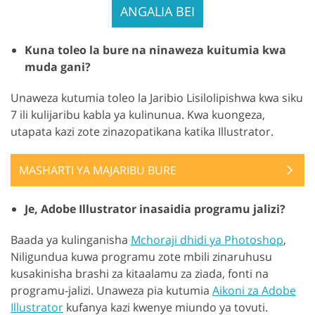
ANGALIA BEI
Kuna toleo la bure na ninaweza kuitumia kwa
muda gani?
Unaweza kutumia toleo la Jaribio Lisilolipishwa kwa siku
7 ili kulijaribu kabla ya kulinunua. Kwa kuongeza,
utapata kazi zote zinazopatikana katika Illustrator.
MASHARTI YA MAJARIBU BURE
Je, Adobe Illustrator inasaidia programu jalizi?
Baada ya kulinganisha
Mchoraji dhidi ya Photoshop
,
Niligundua kuwa programu zote mbili zinaruhusu
kusakinisha brashi za kitaalamu za ziada, fonti na
programu-jalizi. Unaweza pia kutumia
Aikoni za Adobe
Illustrator
kufanya kazi kwenye miundo ya tovuti.