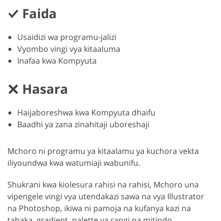
Faida
Usaidizi wa programu-jalizi
Vyombo vingi vya kitaaluma
Inafaa kwa Kompyuta
Hasara
Haijaboreshwa kwa Kompyuta dhaifu
Baadhi ya zana zinahitaji uboreshaji
Mchoro ni programu ya kitaalamu ya kuchora vekta
iliyoundwa kwa watumiaji wabunifu.
Shukrani kwa kiolesura rahisi na rahisi, Mchoro una
vipengele vingi vya utendakazi sawa na vya Illustrator
na Photoshop, ikiwa ni pamoja na kufanya kazi na
tabaka, gradient, palette ya rangi na mitindo.