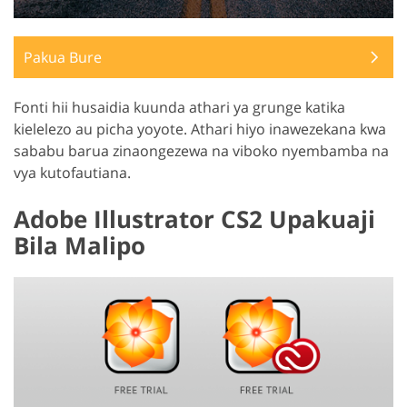
Pakua Bure
Fonti hii husaidia kuunda athari ya grunge katika
kielelezo au picha yoyote. Athari hiyo inawezekana kwa
sababu barua zinaongezewa na viboko nyembamba na
vya kutofautiana.
Adobe Illustrator CS2 Upakuaji
Bila Malipo