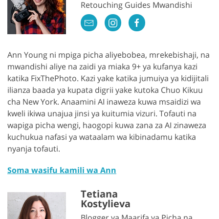
Retouching Guides Mwandishi
Ann Young ni mpiga picha aliyebobea, mrekebishaji, na
mwandishi aliye na zaidi ya miaka 9+ ya kufanya kazi
katika FixThePhoto. Kazi yake katika jumuiya ya kidijitali
ilianza baada ya kupata digrii yake kutoka Chuo Kikuu
cha New York. Anaamini AI inaweza kuwa msaidizi wa
kweli ikiwa unajua jinsi ya kuitumia vizuri. Tofauti na
wapiga picha wengi, haogopi kuwa zana za AI zinaweza
kuchukua nafasi ya wataalam wa kibinadamu katika
nyanja tofauti.
Soma wasifu kamili wa Ann
Tetiana
Kostylieva
Blogger ya Maarifa ya Picha na