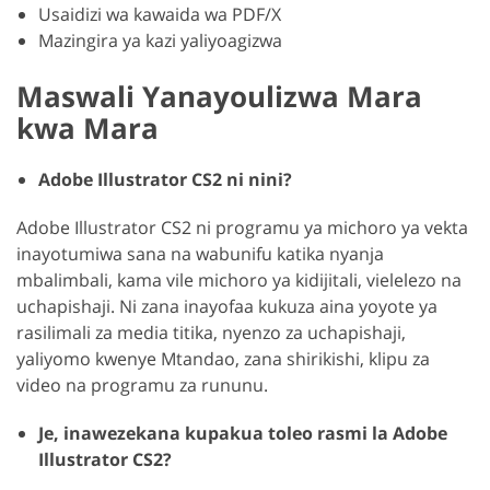
Usaidizi wa kawaida wa PDF/X
Mazingira ya kazi yaliyoagizwa
Maswali Yanayoulizwa Mara
kwa Mara
Adobe Illustrator CS2 ni nini?
Adobe Illustrator CS2 ni programu ya michoro ya vekta
inayotumiwa sana na wabunifu katika nyanja
mbalimbali, kama vile michoro ya kidijitali, vielelezo na
uchapishaji. Ni zana inayofaa kukuza aina yoyote ya
rasilimali za media titika, nyenzo za uchapishaji,
yaliyomo kwenye Mtandao, zana shirikishi, klipu za
video na programu za rununu.
Je, inawezekana kupakua toleo rasmi la Adobe
Illustrator CS2?