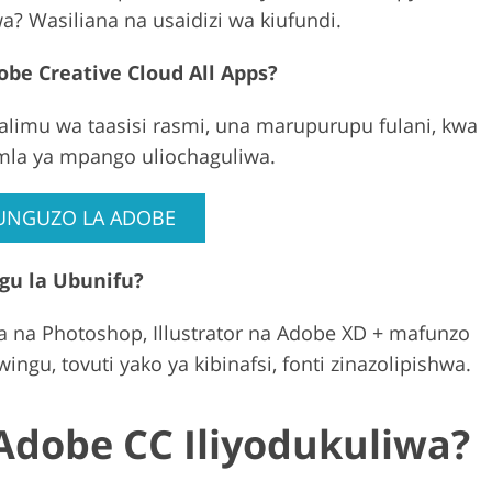
wa? Wasiliana na usaidizi wa kiufundi.
obe Creative Cloud All Apps?
limu wa taasisi rasmi, una marupurupu fulani, kwa
mla ya mpango uliochaguliwa.
UNGUZO LA ADOBE
gu la Ubunifu?
a na Photoshop, Illustrator na Adobe XD + mafunzo
ngu, tovuti yako ya kibinafsi, fonti zinazolipishwa.
Adobe CC Iliyodukuliwa?