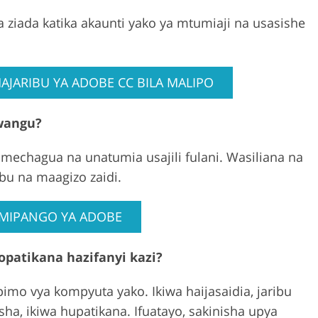
a ziada katika akaunti yako ya mtumiaji na usasishe
AJARIBU YA ADOBE CC BILA MALIPO
wangu?
umechagua na unatumia usajili fulani. Wasiliana na
jibu na maagizo zaidi.
MIPANGO YA ADOBE
opatikana hazifanyi kazi?
pimo vya kompyuta yako. Ikiwa haijasaidia, jaribu
sha, ikiwa hupatikana. Ifuatayo, sakinisha upya