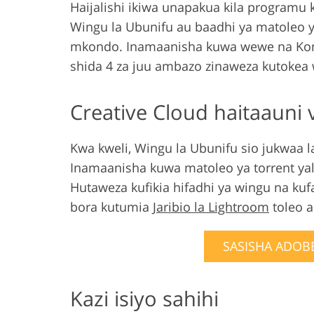
Haijalishi ikiwa unapakua kila programu 
Wingu la Ubunifu au baadhi ya matoleo ya 
mkondo. Inamaanisha kuwa wewe na Kom
shida 4 za juu ambazo zinaweza kutokea 
Creative Cloud haitaauni 
Kwa kweli, Wingu la Ubunifu sio jukwaa 
Inamaanisha kuwa matoleo ya torrent ya
Hutaweza kufikia hifadhi ya wingu na kuf
bora kutumia
Jaribio la Lightroom
toleo a
SASISHA ADOBE
Kazi isiyo sahihi