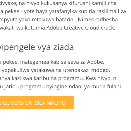
kivyake, na hivyo kukusanya kifurushi kamili cha
pekee - yote haya yatafanyika kupitia rasilimali za
pyuta yako mtakuwa hatarini. Nimeorodhesha
wakati wa kutumia Adobe Creative Cloud crack:
vipengele vya ziada
la pekee, inategemea kabisa seva za Adobe.
liyopakuliwa yatakuwa na utendakazi mdogo.
anya kazi kwa karibu na programu. Kwa hivyo, ni
u jaribu programu nyingine ndani ya muda fulani.
 CC VERSION BILA MALIPO