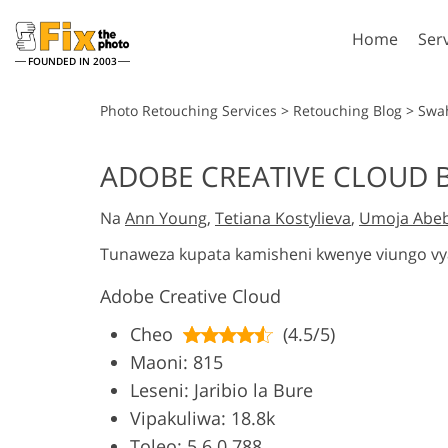
Home
Ser
FOUNDED IN 2003
Lightroom
P
Photo Retouching Services
>
Retouching Blog
>
Swah
Lightroom Presets
Photosho
ADOBE CREATIVE CLOUD B
Entire LR Preset
Photosho
Portrait Retouching
Bod
Collections
Na
Ann Young
,
Tetiana Kostylieva
,
Umoja Abe
Photosho
Best Deal Presets
Photosho
Tunaweza kupata kamisheni kwenye viungo vy
Mobile Collection
Entire Ps
Adobe Creative Cloud
Collectio
Entire Ps
AI Gene
Cheo
(4.5/5)
Wedding Photo Editing
Bundles
Maoni: 815
Leseni: Jaribio la Bure
Vipakuliwa: 18.8k
Toleo: 5.6.0.788