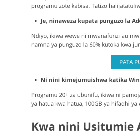
programu zote kabisa. Tatizo halijatatuli
Je, ninaweza kupata punguzo la Ad
Ndiyo, ikiwa wewe ni mwanafunzi au mwa
namna ya punguzo la 60% kutoka kwa ju
PATA P
Ni nini kimejumuishwa katika Win
Programu 20+ za ubunifu, ikiwa ni pamoj
ya hatua kwa hatua, 100GB ya hifadhi ya wi
Kwa nini Usitumie 