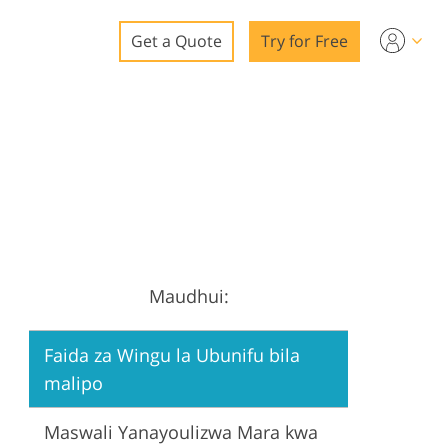
Get a Quote
Try for Free
o
o Editing
ys
o Editing
Maudhui:
ation
Faida za Wingu la Ubunifu bila
malipo
Maswali Yanayoulizwa Mara kwa