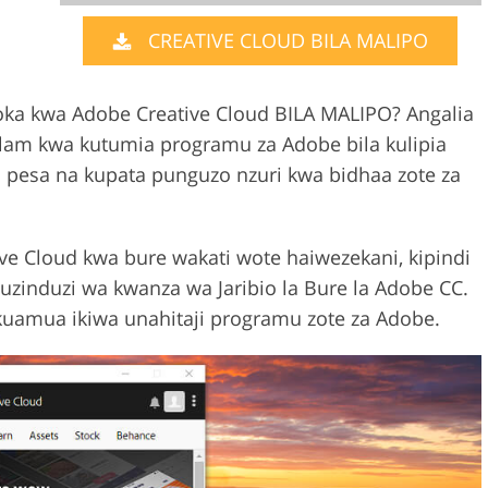
CREATIVE CLOUD BILA MALIPO
Video Editing S
ry Photo Editing
AI Training Data
oka kwa Adobe Creative Cloud BILA MALIPO? Angalia
taalam kwa kutumia programu za Adobe bila kulipia
oa pesa na kupata punguzo nzuri kwa bidhaa zote za
e Cloud kwa bure wakati wote haiwezekani, kipindi
uzinduzi wa kwanza wa Jaribio la Bure la Adobe CC.
kuamua ikiwa unahitaji programu zote za Adobe.