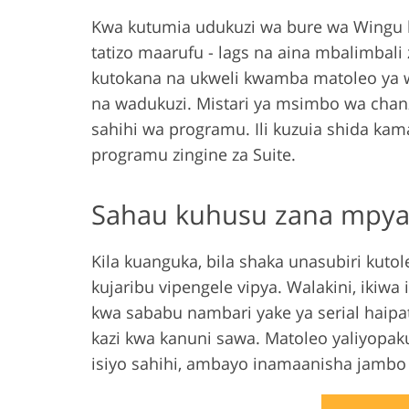
Kwa kutumia udukuzi wa bure wa Wingu
tatizo maarufu - lags na aina mbalimbali
kutokana na ukweli kwamba matoleo ya w
na wadukuzi. Mistari ya msimbo wa chan
sahihi wa programu. Ili kuzuia shida kama
programu zingine za Suite.
Sahau kuhusu zana mpya
Kila kuanguka, bila shaka unasubiri kuto
kujaribu vipengele vipya. Walakini, ikiwa
kwa sababu nambari yake ya serial haipa
kazi kwa kanuni sawa. Matoleo yaliyopaku
isiyo sahihi, ambayo inamaanisha jambo