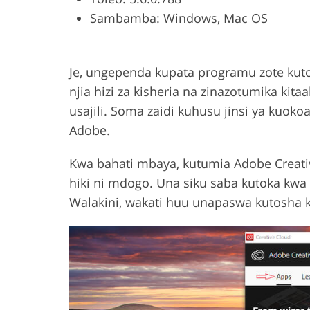
Sambamba: Windows, Mac OS
Product Photo Editing
Jewelle
Je, ungependa kupata programu zote kut
njia hizi za kisheria na zinazotumika ki
usajili. Soma zaidi kuhusu jinsi ya kuok
Adobe.
Kwa bahati mbaya, kutumia Adobe Creativ
hiki ni mdogo. Una siku saba kutoka kwa 
Walakini, wakati huu unapaswa kutosha 