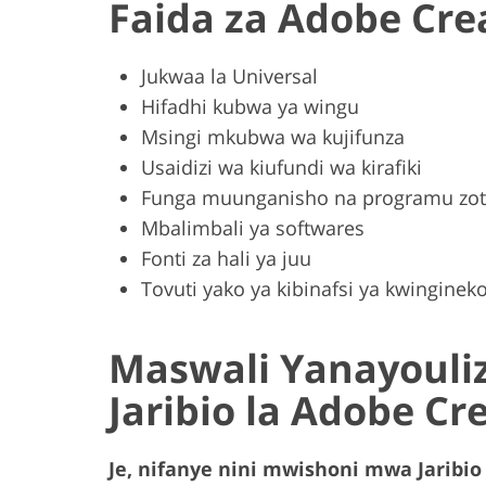
Faida za Adobe Crea
Jukwaa la Universal
Hifadhi kubwa ya wingu
Msingi mkubwa wa kujifunza
Usaidizi wa kiufundi wa kirafiki
Funga muunganisho na programu zot
Mbalimbali ya softwares
Fonti za hali ya juu
Tovuti yako ya kibinafsi ya kwinginek
Maswali Yanayouli
Jaribio la Adobe Cr
Je, nifanye nini mwishoni mwa Jaribio 