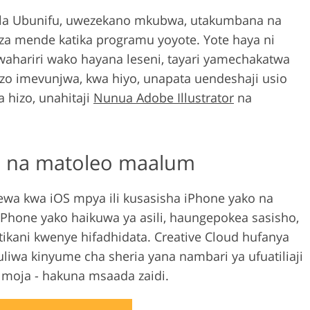
 la Ubunifu, uwezekano mkubwa, utakumbana na
 za mende katika programu yoyote. Yote haya ni
ahariri wako hayana leseni, tayari yamechakatwa
zo imevunjwa, kwa hiyo, unapata uendeshaji usio
 hizo, unahitaji
Nunua Adobe Illustrator
na
 na matoleo maalum
lewa kwa iOS mpya ili kusasisha iPhone yako na
 iPhone yako haikuwa ya asili, haungepokea sasisho,
tikani kwenye hifadhidata. Creative Cloud hufanya
liwa kinyume cha sheria yana nambari ya ufuatiliaji
 moja - hakuna msaada zaidi.