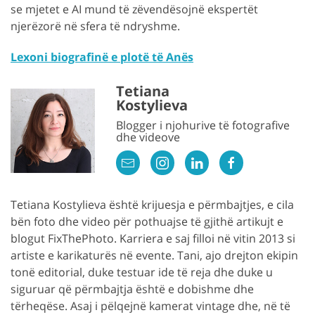
se mjetet e AI mund të zëvendësojnë ekspertët
njerëzorë në sfera të ndryshme.
Lexoni biografinë e plotë të Anës
Tetiana
Kostylieva
Blogger i njohurive të fotografive
dhe videove
Tetiana Kostylieva është krijuesja e përmbajtjes, e cila
bën foto dhe video për pothuajse të gjithë artikujt e
blogut FixThePhoto. Karriera e saj filloi në vitin 2013 si
artiste e karikaturës në evente. Tani, ajo drejton ekipin
tonë editorial, duke testuar ide të reja dhe duke u
siguruar që përmbajtja është e dobishme dhe
tërheqëse. Asaj i pëlqejnë kamerat vintage dhe, në të