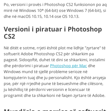
Po, versioni i provës i Photoshop CS2 funksionon po aq
mirë në Windows 10* (64-bit) ose Windows 7 (64-bit), si
dhe në macOS 10.15, 10.14 ose OS 10.13.
Versioni i piratuar i Photoshop
CS2
Në ditët e sotme, rrjeti është plot me lidhje "zyrtare" të
softuerit Adobe Photoshop CS2 për shkarkim pa
pagesë. Sidoqoftë, duhet të dini se shkarkimi, instalimi
dhe përdorimi i piratuar
Photoshop për Mac
dhe
Windows mund të sjellë probleme serioze në
kompjuterin tuaj dhe ju personalisht. Kjo është arsyeja
pse, për një rrjedhë pune të besueshme dhe cilësore,
ju këshilloj të përdorni versionin e licencuar të
programit dhe ta shkarkoni në faqen zyrtare të Adobe.