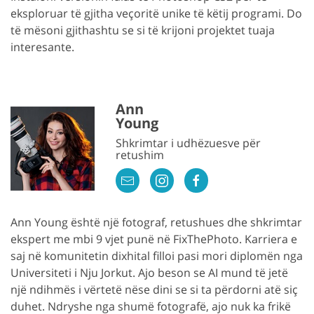
eksploruar të gjitha veçoritë unike të këtij programi. Do
të mësoni gjithashtu se si të krijoni projektet tuaja
interesante.
Ann
Young
Shkrimtar i udhëzuesve për
retushim
Ann Young është një fotograf, retushues dhe shkrimtar
ekspert me mbi 9 vjet punë në FixThePhoto. Karriera e
saj në komunitetin dixhital filloi pasi mori diplomën nga
Universiteti i Nju Jorkut. Ajo beson se AI mund të jetë
një ndihmës i vërtetë nëse dini se si ta përdorni atë siç
duhet. Ndryshe nga shumë fotografë, ajo nuk ka frikë