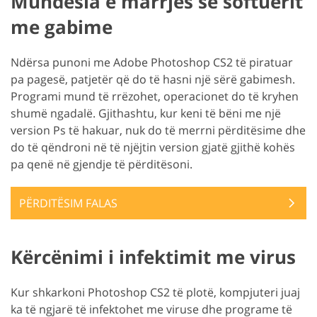
Mundësia e marrjes së softuerit
me gabime
Ndërsa punoni me Adobe Photoshop CS2 të piratuar
pa pagesë, patjetër që do të hasni një sërë gabimesh.
Programi mund të rrëzohet, operacionet do të kryhen
shumë ngadalë. Gjithashtu, kur keni të bëni me një
version Ps të hakuar, nuk do të merrni përditësime dhe
do të qëndroni në të njëjtin version gjatë gjithë kohës
pa qenë në gjendje të përditësoni.
PËRDITËSIM FALAS
Kërcënimi i infektimit me virus
Kur shkarkoni Photoshop CS2 të plotë, kompjuteri juaj
ka të ngjarë të infektohet me viruse dhe programe të