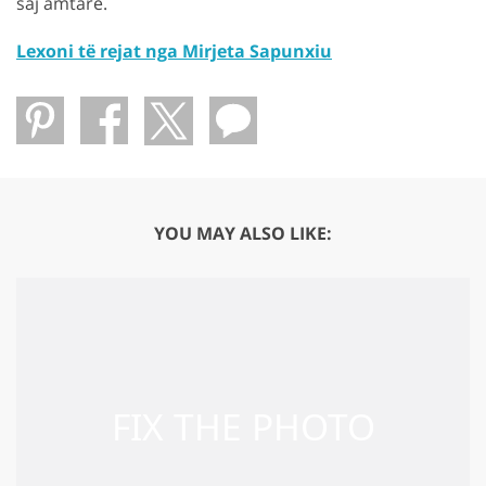
saj amtare.
Lexoni të rejat nga Mirjeta Sapunxiu
YOU MAY ALSO LIKE: