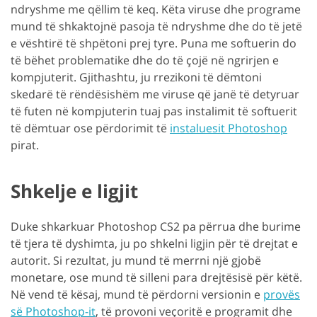
ndryshme me qëllim të keq. Këta viruse dhe programe
mund të shkaktojnë pasoja të ndryshme dhe do të jetë
e vështirë të shpëtoni prej tyre. Puna me softuerin do
të bëhet problematike dhe do të çojë në ngrirjen e
kompjuterit. Gjithashtu, ju rrezikoni të dëmtoni
skedarë të rëndësishëm me viruse që janë të detyruar
të futen në kompjuterin tuaj pas instalimit të softuerit
të dëmtuar ose përdorimit të
instaluesit Photoshop
pirat.
Shkelje e ligjit
Duke shkarkuar Photoshop CS2 pa përrua dhe burime
të tjera të dyshimta, ju po shkelni ligjin për të drejtat e
autorit. Si rezultat, ju mund të merrni një gjobë
monetare, ose mund të silleni para drejtësisë për këtë.
Në vend të kësaj, mund të përdorni versionin e
provës
së Photoshop-it
, të provoni veçoritë e programit dhe