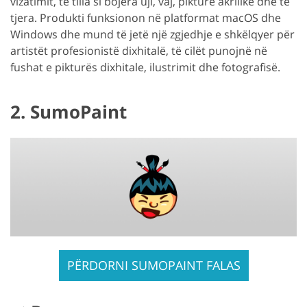
vizatimit, të tilla si bojëra uji, vaj, pikturë akrilike dhe të
tjera. Produkti funksionon në platformat macOS dhe
Windows dhe mund të jetë një zgjedhje e shkëlqyer për
artistët profesionistë dixhitalë, të cilët punojnë në
fushat e pikturës dixhitale, ilustrimit dhe fotografisë.
2. SumoPaint
PËRDORNI SUMOPAINT FALAS