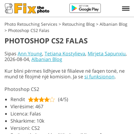
Photo Retouching Services
>
Retouching Blog
>
Albanian Blog
>
Photoshop CS2 Falas
PHOTOSHOP CS2 FALAS
Sipas
Ann Young
,
Tetiana Kostylieva
,
Mirjeta Sapunxiu
,
2026-08-04,
Albanian Blog
Kur blini përmes lidhjeve të filialeve në faqen tonë, ne
mund të fitojmë një komision. Ja se
si funksionon
.
Photoshop CS2
Rendit
(4/5)
Vlerësime: 467
Licenca: Falas
Shkarkime: 10k
Versioni: CS2