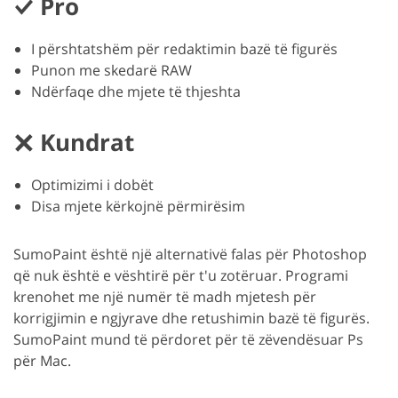
Pro
I përshtatshëm për redaktimin bazë të figurës
Punon me skedarë RAW
Ndërfaqe dhe mjete të thjeshta
Kundrat
Optimizimi i dobët
Disa mjete kërkojnë përmirësim
SumoPaint është një alternativë falas për Photoshop
që nuk është e vështirë për t'u zotëruar. Programi
krenohet me një numër të madh mjetesh për
korrigjimin e ngjyrave dhe retushimin bazë të figurës.
SumoPaint mund të përdoret për të zëvendësuar Ps
për Mac.