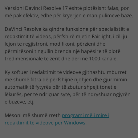
Versioni Davinci Resolve 17 është plotësisht falas, por
më pak efektiv, edhe për kryerjen e manipulimeve bazë.
DaVinci Resolve ka qindra funksione për specialistët e
redaktimit të videos, përfshirë mjetin Fairlight, i cili ju
lejon të regjistroni, modifikoni, përzieni dhe
përmirësoni tingullin brenda një hapësire të plotë
tredimensionale të zërit dhe deri në 1000 kanale.
Ky softuer i redaktimit të videove gjithashtu mburret
me shumë filtra që përfshijnë njohjen dhe gjurmimin
automatik të fytyrës për të zbutur shpejt tonet e
lëkurës, për të ndriçuar sytë, për të ndryshuar ngjyrën
e buzëve, etj.
Mësoni më shumë rreth
programi më i mirë i
redaktimit të videove për Windows
.