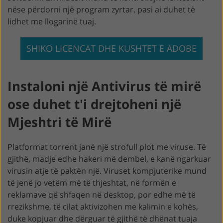
nëse përdorni një program zyrtar, pasi ai duhet të
lidhet me llogarinë tuaj.
SHIKO LICENCAT DHE KUSHTET E ADOBE
Instaloni një Antivirus të mirë
ose duhet t'i drejtoheni një
Mjeshtri të Mirë
Platformat torrent janë një strofull plot me viruse. Të
gjithë, madje edhe hakeri më dembel, e kanë ngarkuar
virusin atje të paktën një. Viruset kompjuterike mund
të jenë jo vetëm më të thjeshtat, në formën e
reklamave që shfaqen në desktop, por edhe më të
rrezikshme, të cilat aktivizohen me kalimin e kohës,
duke kopjuar dhe dërguar të gjithë të dhënat tuaja