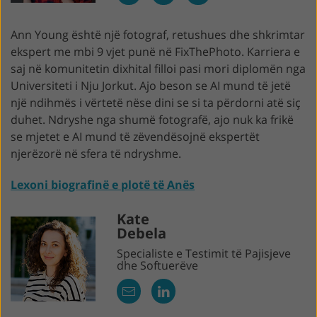
Ann Young është një fotograf, retushues dhe shkrimtar
ekspert me mbi 9 vjet punë në FixThePhoto. Karriera e
saj në komunitetin dixhital filloi pasi mori diplomën nga
Universiteti i Nju Jorkut. Ajo beson se AI mund të jetë
një ndihmës i vërtetë nëse dini se si ta përdorni atë siç
duhet. Ndryshe nga shumë fotografë, ajo nuk ka frikë
se mjetet e AI mund të zëvendësojnë ekspertët
njerëzorë në sfera të ndryshme.
Lexoni biografinë e plotë të Anës
Kate
Debela
Specialiste e Testimit të Pajisjeve
dhe Softuerëve