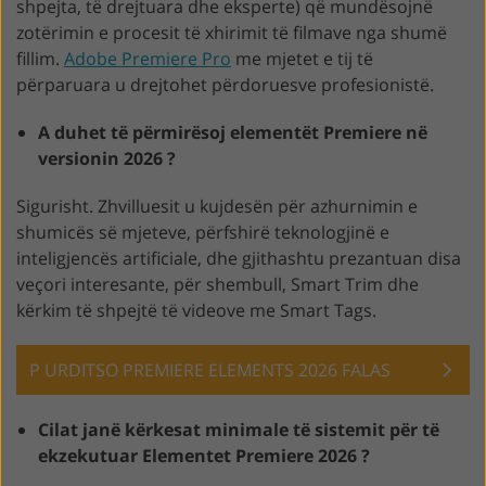
shpejta, të drejtuara dhe eksperte) që mundësojnë
zotërimin e procesit të xhirimit të filmave nga shumë
fillim.
Adobe Premiere Pro
me mjetet e tij të
përparuara u drejtohet përdoruesve profesionistë.
A duhet të përmirësoj elementët Premiere në
versionin 2026 ?
Sigurisht. Zhvilluesit u kujdesën për azhurnimin e
shumicës së mjeteve, përfshirë teknologjinë e
inteligjencës artificiale, dhe gjithashtu prezantuan disa
veçori interesante, për shembull, Smart Trim dhe
kërkim të shpejtë të videove me Smart Tags.
P URDITSO PREMIERE ELEMENTS 2026 FALAS
Cilat janë kërkesat minimale të sistemit për të
ekzekutuar Elementet Premiere 2026 ?