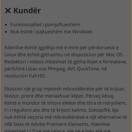
Kundër
Funksionalitet i pamjaftueshëm
Nuk është i pajtueshëm me Windows
Kdenlive është zgjidhja më e mirë për përdoruesit e
Linux dhe është gjithashtu në dispozicion për Mac OS.
Redaktori i videos mbështet të gjitha llojet e formateve,
përfshirë Libav ose FFmpeg, AVI, QuckTime, në
rezolucion Full HD.
Ekziston një grup mjetesh mbresëlënëse për të krijuar,
lëvizur, prerë dhe menaxhuar klipet. Përveç kësaj,
është e mundur të shtoni efekte dhe titra të ndryshëm,
t'i rregulloni ato dhe të krijoni kalime. Sidoqoftë, kjo
nuk është veçoria më mbresëlënëse e një alternative të
tillë falas të Adobe Premiere Elements. Kdenlive
mbështet LUT-të me ngjyra, gjë që e bën atë më