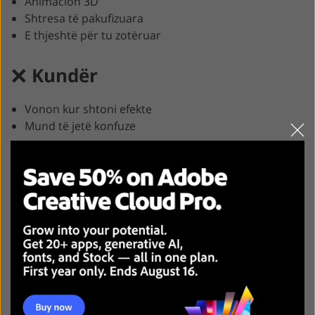
Animacion 3D
Shtresa të pakufizuara
E thjeshtë për tu zotëruar
Kundër
Vonon kur shtoni efekte
Mund të jetë konfuze
OpenShot është perfekte për përdoruesit e YouTube
me një buxhet të kufizuar. Ndryshe nga shumica e
alternativave falas të Adobe Premiere Elements,
OpenShot mbështet punën me një numër të pakufizuar
shtresash, gjë që ju lejon të kryeni më shumë
manipulime me një video. Për shembull, ju mund ta
vendosni pjesën audio pranë videoklipit në të njëjtën
shtresë ose një klip audio mbi videoklipin.
Përveç detyrave të zakonshme, OpenShot e bën të