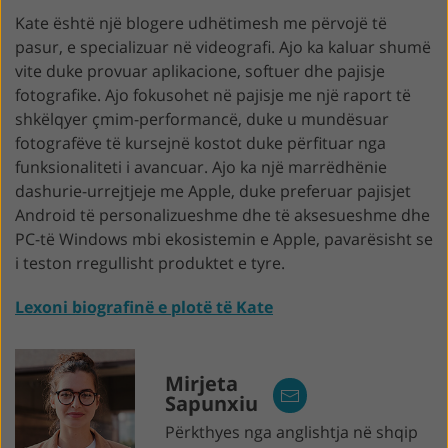
Kate është një blogere udhëtimesh me përvojë të
pasur, e specializuar në videografi. Ajo ka kaluar shumë
vite duke provuar aplikacione, softuer dhe pajisje
fotografike. Ajo fokusohet në pajisje me një raport të
shkëlqyer çmim-performancë, duke u mundësuar
fotografëve të kursejnë kostot duke përfituar nga
funksionaliteti i avancuar. Ajo ka një marrëdhënie
dashurie-urrejtjeje me Apple, duke preferuar pajisjet
Android të personalizueshme dhe të aksesueshme dhe
PC-të Windows mbi ekosistemin e Apple, pavarësisht se
i teston rregullisht produktet e tyre.
Lexoni biografinë e plotë të Kate
Mirjeta
Sapunxiu
Përkthyes nga anglishtja në shqip