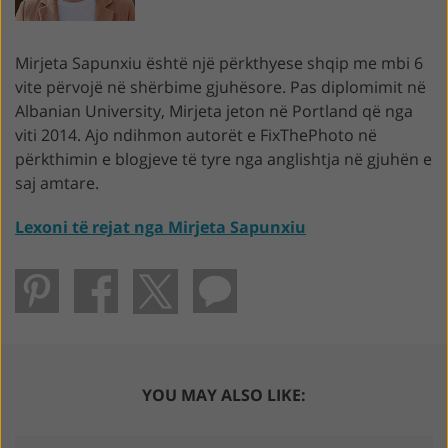
Mirjeta Sapunxiu është një përkthyese shqip me mbi 6
vite përvojë në shërbime gjuhësore. Pas diplomimit në
Albanian University, Mirjeta jeton në Portland që nga
viti 2014. Ajo ndihmon autorët e FixThePhoto në
përkthimin e blogjeve të tyre nga anglishtja në gjuhën e
saj amtare.
Lexoni të rejat nga Mirjeta Sapunxiu
YOU MAY ALSO LIKE: