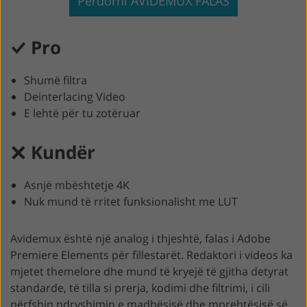
Përdorni AVIDEMUX FALAS
Pro
Shumë filtra
Deinterlacing Video
E lehtë për tu zotëruar
Kundër
Asnjë mbështetje 4K
Nuk mund të rritet funksionalisht me LUT
Avidemux është një analog i thjeshtë, falas i Adobe
Premiere Elements për fillestarët. Redaktori i videos ka
mjetet themelore dhe mund të kryejë të gjitha detyrat
standarde, të tilla si prerja, kodimi dhe filtrimi, i cili
përfshin ndryshimin e madhësisë dhe mprehtësisë së