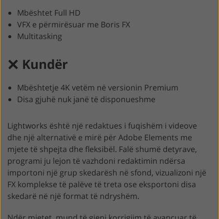
Mbështet Full HD
VFX e përmirësuar me Boris FX
Multitasking
Kundër
Mbështetje 4K vetëm në versionin Premium
Disa gjuhë nuk janë të disponueshme
Lightworks është një redaktues i fuqishëm i videove
dhe një alternativë e mirë për Adobe Elements me
mjete të shpejta dhe fleksibël. Falë shumë detyrave,
programi ju lejon të vazhdoni redaktimin ndërsa
importoni një grup skedarësh në sfond, vizualizoni një
FX komplekse të palëve të treta ose eksportoni disa
skedarë në një format të ndryshëm.
Ndër mjetet, mund të gjeni korrigjim të avancuar të