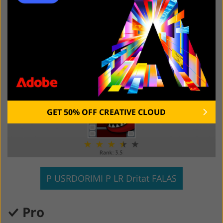
lehtë krijimin e animacioneve tre-dimensionale, siç janë
titujt e animuar, teksti fluturues, bora dhe fletëpalosje
me lente.
4. Lightworks
GET 50% OFF CREATIVE CLOUD
P USRDORIMI P LR Dritat FALAS
Pro