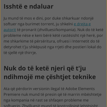
Isshtë e ndaluar
Ju mund të mos e dini, por duke shkarkuar ndonjë
softuer nga burimet torrent, ju shkelni
e drejta e
autorit
të pronarit (zhvilluesi/kompania). Nuk do të ketë
probleme nëse e keni bërë këtë rastësisht një herë, por
me shkarkime të përsëritura, ofruesi i Internetit do të
detyrohet t'ju shkëpusë nga rrjeti dhe postieri lokal do
të sjellë një thirrje.
Nuk do të ketë njeri që t'ju
ndihmojë me çështjet teknike
Ata që përdorin versionin ilegal të Adobe Elements
Premiere nuk mund të presin që të marrin mbështetje
nga kompania në rast se shfaqen probleme me
softuerin. Zhvilluesit mund të kontrollojnë lehtësisht