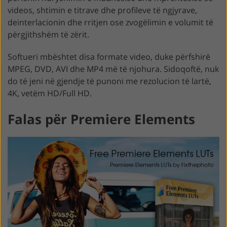
videos, shtimin e titrave dhe profileve të ngjyrave,
deinterlacionin dhe rritjen ose zvogëlimin e volumit të
përgjithshëm të zërit.
Softueri mbështet disa formate video, duke përfshirë
MPEG, DVD, AVI dhe MP4 më të njohura. Sidoqoftë, nuk
do të jeni në gjendje të punoni me rezolucion të lartë,
4K, vetëm HD/Full HD.
Falas për Premiere Elements