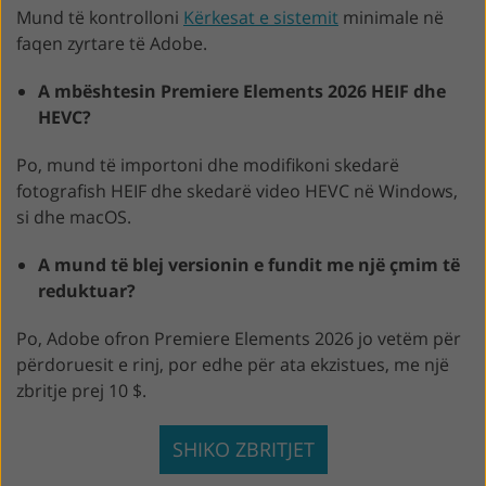
Mund të kontrolloni
Kërkesat e sistemit
minimale në
faqen zyrtare të Adobe.
A mbështesin Premiere Elements 2026 HEIF dhe
HEVC?
Po, mund të importoni dhe modifikoni skedarë
fotografish HEIF dhe skedarë video HEVC në Windows,
si dhe macOS.
A mund të blej versionin e fundit me një çmim të
reduktuar?
Po, Adobe ofron Premiere Elements 2026 jo vetëm për
përdoruesit e rinj, por edhe për ata ekzistues, me një
zbritje prej 10 $.
SHIKO ZBRITJET