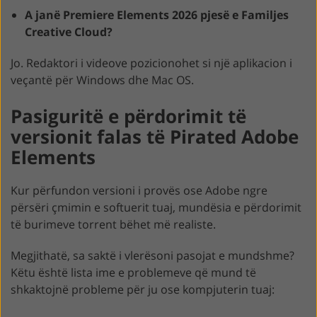
A janë Premiere Elements 2026 pjesë e Familjes
Creative Cloud?
Jo. Redaktori i videove pozicionohet si një aplikacion i
veçantë për Windows dhe Mac OS.
Pasiguritë e përdorimit të
versionit falas të Pirated Adobe
Elements
Kur përfundon versioni i provës ose Adobe ngre
përsëri çmimin e softuerit tuaj, mundësia e përdorimit
të burimeve torrent bëhet më realiste.
Megjithatë, sa saktë i vlerësoni pasojat e mundshme?
Këtu është lista ime e problemeve që mund të
shkaktojnë probleme për ju ose kompjuterin tuaj: