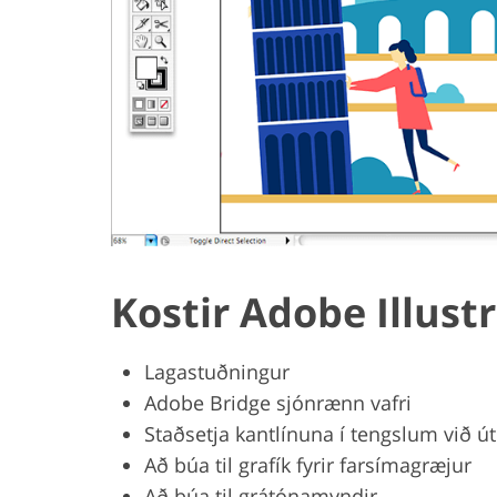
Kostir Adobe Illust
Lagastuðningur
Adobe Bridge sjónrænn vafri
Staðsetja kantlínuna í tengslum við ú
Að búa til grafík fyrir farsímagræjur
Að búa til grátónamyndir