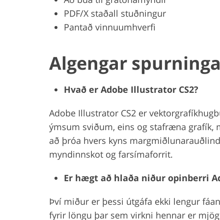
PDF/X staðall stuðningur
Pantað vinnuumhverfi
Algengar spurninga
Hvað er Adobe Illustrator CS2?
Adobe Illustrator CS2 er vektorgrafíkhu
ýmsum sviðum, eins og stafræna grafík, m
að þróa hvers kyns margmiðlunarauðlindir,
myndinnskot og farsímaforrit.
Er hægt að hlaða niður opinberri A
Því miður er þessi útgáfa ekki lengur fáa
fyrir löngu þar sem virkni hennar er mjö