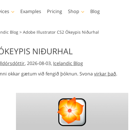
vices
Examples
Pricing
Shop
Blog
hotoshop
Templates
Vide
andic Blog
>
Adobe Illustrator CS2 Ókeypis Niðurhal
p Actions
All Templates
LUTs for Vide
ÓKEYPIS NIÐURHAL
p Brushes
Marketing Templates
Video Overla
y Retouching
Newborn Photo Editing
Real Estate Phot
ldórsdóttir
, 2026-08-03,
Icelandic Blog
p Overlays
Valentine’s Day Cards
p Textures
Wedding Invitations
unni okkar gætum við fengið þóknun. Svona
virkar það
.
 Actions
Baby Shower Invitation
ns
 Overlays
rated Models for
Photo Manipulation
Photo Restor
Clothing