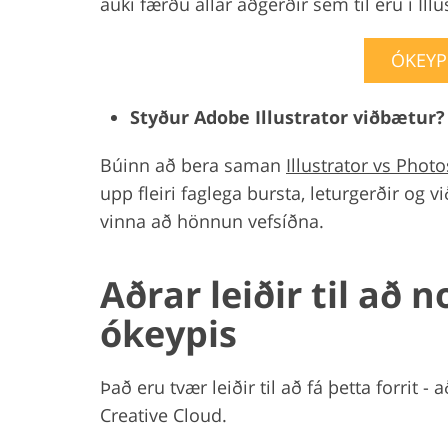
auki færðu allar aðgerðir sem til eru í Illu
ÓKEYP
Styður Adobe Illustrator viðbætur?
Búinn að bera saman
Illustrator vs Phot
upp fleiri faglega bursta, leturgerðir og 
vinna að hönnun vefsíðna.
Aðrar leiðir til að 
ókeypis
Það eru tvær leiðir til að fá þetta forrit 
Creative Cloud.