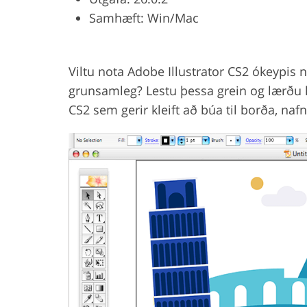
Samhæft: Win/Mac
Product Photo Editing
Jewelle
Viltu nota Adobe Illustrator CS2 ókeypis n
grunsamleg? Lestu þessa grein og lærðu hv
CS2 sem gerir kleift að búa til borða, na