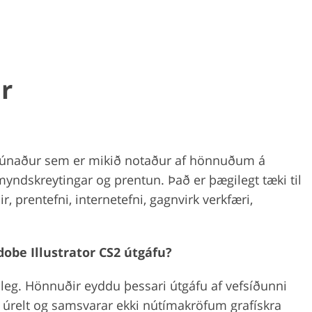
r
gbúnaður sem er mikið notaður af hönnuðum á
yndskreytingar og prentun. Það er þægilegt tæki til
 prentefni, internetefni, gagnvirk verkfæri,
dobe Illustrator CS2 útgáfu?
nleg. Hönnuðir eyddu þessari útgáfu af vefsíðunni
g úrelt og samsvarar ekki nútímakröfum grafískra