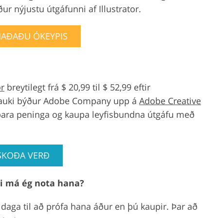
r nýjustu útgáfunni af Illustrator.
AÐAÐU ÓKEYPIS
or
breytilegt frá $ 20,99 til $ 52,99 eftir
að auki býður Adobe Company upp á
Adobe Creative
ara peninga og kaupa leyfisbundna útgáfu með
SKOÐA VERÐ
ngi má ég nota hana?
daga til að prófa hana áður en þú kaupir. Þar að