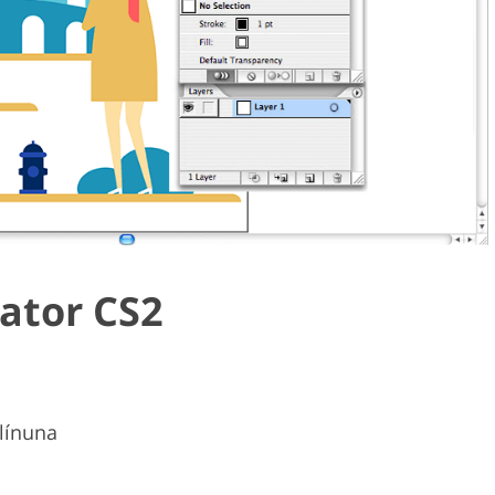
rator CS2
tlínuna