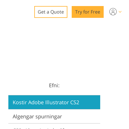
Get a Quote
Try for Free
o
o Editing
ys
o Editing
Efni:
ation
Kostir Adobe Illustrator CS2
Algengar spurningar