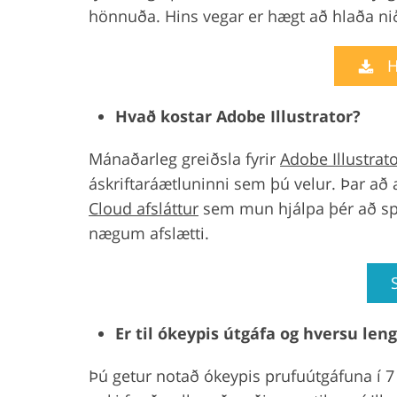
hönnuða. Hins vegar er hægt að hlaða niðu
H
Hvað kostar Adobe Illustrator?
Mánaðarleg greiðsla fyrir
Adobe Illustrat
áskriftaráætluninni sem þú velur. Þar 
Cloud afsláttur
sem mun hjálpa þér að sp
nægum afslætti.
Er til ókeypis útgáfa og hversu le
Þú getur notað ókeypis prufuútgáfuna í 7 