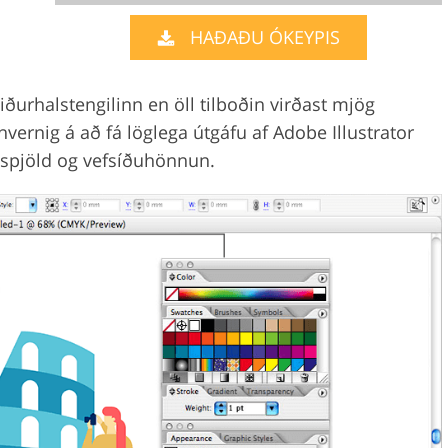
HAÐAÐU ÓKEYPIS
Video Editing S
ry Photo Editing
AI Training Data
iðurhalstengilinn en öll tilboðin virðast mjög
ernig á að fá löglega útgáfu af Adobe Illustrator
fnspjöld og vefsíðuhönnun.