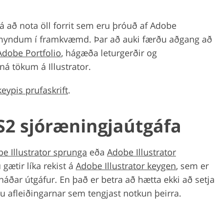
á að nota öll forrit sem eru þróuð af Adobe
myndum í framkvæmd. Þar að auki færðu aðgang að
Adobe Portfolio
, hágæða leturgerðir og
á tökum á Illustrator.
eypis prufaskrift
.
CS2 sjóræningjaútgáfa
e Illustrator sprunga
eða
Adobe Illustrator
 gætir líka rekist á
Adobe Illustrator keygen
, sem er
náðar útgáfur. En það er betra að hætta ekki að setja
u afleiðingarnar sem tengjast notkun þeirra.