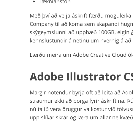
Tækniaðstoð
Með því að velja áskrift færðu möguleika 
Company til að koma sem skapandi hug
skýgeymslunni að upphæð 100GB, eigin
kennslustundir á netinu um hvernig á að n
Lærðu meira um
Adobe Creative Cloud ók
Adobe Illustrator 
Margir notendur byrja oft að leita að
Adob
straumur
ekki að borga fyrir áskriftina. Þú
nú talið vera öruggur valkostur við tölvus
upp slíkar skrár og læra um allar neikvæð