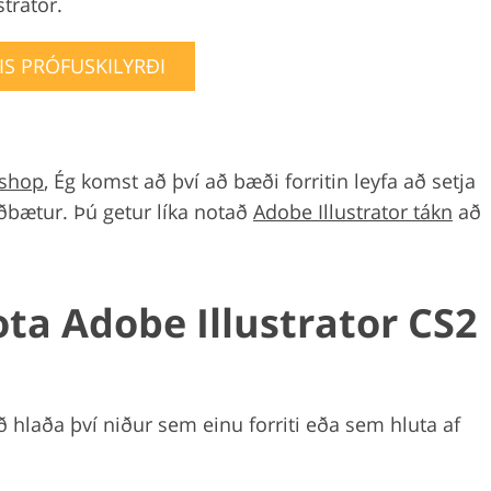
strator.
IS PRÓFUSKILYRÐI
oshop
, Ég komst að því að bæði forritin leyfa að setja
viðbætur. Þú getur líka notað
Adobe Illustrator tákn
að
nota Adobe Illustrator CS2
- að hlaða því niður sem einu forriti eða sem hluta af