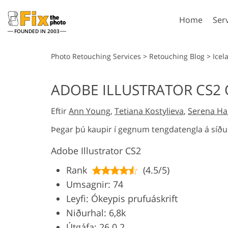
Home
Ser
FOUNDED IN 2003
Lightroom
P
Photo Retouching Services
>
Retouching Blog
>
Icel
Lightroom Presets
Photosho
ADOBE ILLUSTRATOR CS2 
Entire LR Preset
Photosho
Portrait Retouching
Bod
Collections
Eftir
Ann Young
,
Tetiana Kostylieva
,
Serena Hal
Photosho
Best Deal Presets
Photosho
Þegar þú kaupir í gegnum tengdatengla á síð
Mobile Collection
Entire Ps
Adobe Illustrator CS2
Collectio
Entire Ps
AI Gene
Rank
(4.5/5)
Wedding Photo Editing
Bundles
Umsagnir: 74
Leyfi: Ókeypis prufuáskrift
Niðurhal: 6,8k
Útgáfa: 26.0.2