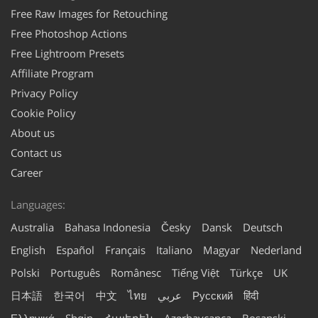
Free Raw Images for Retouching
Free Photoshop Actions
Free Lightroom Presets
Affiliate Program
Privacy Policy
Cookie Policy
About us
Contact us
Career
Languages:
Australia
Bahasa Indonesia
Česky
Dansk
Deutsch
English
Español
Français
Italiano
Magyar
Nederland
Polski
Português
Românesc
Tiếng Việt
Türkçe
UK
हिंदी
Русский
عربي
ไทย
中文
한국어
日本語
Ελληνικά
Shqip
Հայերեն
Azərbaycanca
Bosanski