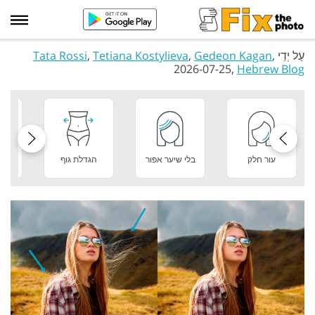
עַל יְדֵי
,
Gedeon Kagan
,
Tetiana Kostylieva
,
Tata Rossi
2026-07-25,
Hebrew Blog
עור חלק
בלי שיער אפור
הגדלת גוף
מר