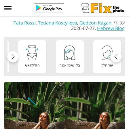
עַל יְדֵי
,
Gedeon Kagan
,
Tetiana Kostylieva
,
Tata Rossi
2026-07-27,
Hebrew Blog
עור חלק
בלי שיער אפור
הגדלת גוף
מר