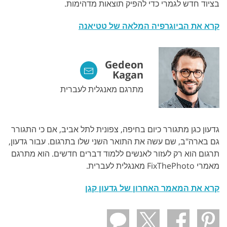
בציוד חדש לגמרי כדי להפיק תוצאות מדהימות.
קרא את הביוגרפיה המלאה של טטיאנה
Gedeon
Kagan
מתרגם מאנגלית לעברית
גדעון כגן מתגורר כיום בחיפה, צפונית לתל אביב, אם כי התגורר
גם בארה"ב, שם עשה את התואר השני שלו בתרגום. עבור גדעון,
תרגום הוא רק לעזור לאנשים ללמוד דברים חדשים. הוא מתרגם
מאמרי FixThePhoto מאנגלית לעברית.
קרא את המאמר האחרון של גדעון קגן