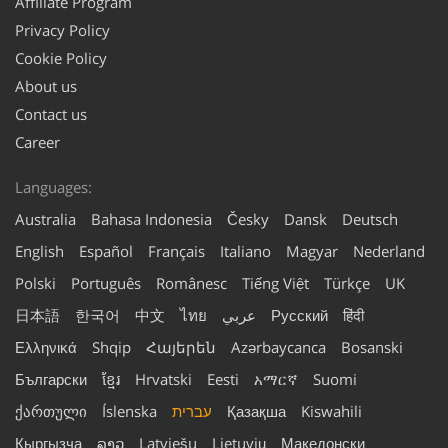
Affiliate Program
Privacy Policy
Cookie Policy
About us
Contact us
Career
Languages:
Australia
Bahasa Indonesia
Česky
Dansk
Deutsch
English
Español
Français
Italiano
Magyar
Nederland
Polski
Português
Românesc
Tiếng Việt
Türkçe
UK
हिंदी
Русский
عربي
ไทย
中文
한국어
日本語
Ελληνικά
Shqip
Հայերեն
Azərbaycanca
Bosanski
Български
ខ្មែរ
Hrvatski
Eesti
አማርኛ
Suomi
Kiswahili
Қазақша
עברית
Íslenska
ქართული
Кыргызча
ລາວ
Latviešu
Lietuvių
Македонски