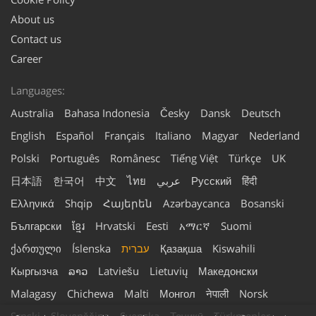
About us
Contact us
Career
Languages:
Australia
Bahasa Indonesia
Česky
Dansk
Deutsch
English
Español
Français
Italiano
Magyar
Nederland
Polski
Português
Românesc
Tiếng Việt
Türkçe
UK
हिंदी
Русский
عربي
ไทย
中文
한국어
日本語
Ελληνικά
Shqip
Հայերեն
Azərbaycanca
Bosanski
Български
ខ្មែរ
Hrvatski
Eesti
አማርኛ
Suomi
Kiswahili
Қазақша
עברית
Íslenska
ქართული
Кыргызча
ລາວ
Latviešu
Lietuvių
Македонски
Malagasy
Chichewa
Malti
Монгол
नेपाली
Norsk
Srpski
Slovenščina
Svenska
Тоҷикӣ
Türkmenler