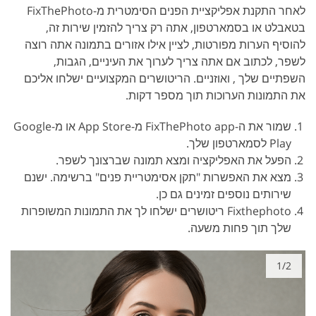
לאחר התקנת אפליקציית הפנים הסימטרית מ-FixThePhoto
בטאבלט או בסמארטפון, אתה רק צריך להזמין שירות זה,
להוסיף הערות מפורטות, לציין אילו אזורים בתמונה אתה רוצה
לשפר, לכתוב אם אתה צריך לערוך את העיניים, הגבות,
השפתיים שלך , ואוזניים. הריטושרים המקצועיים ישלחו אליכם
את התמונות הערוכות תוך מספר דקות.
שמור את ה-FixThePhoto app מ-App Store או מ-Google
Play לסמארטפון שלך.
הפעל את האפליקציה ומצא תמונה שברצונך לשפר.
מצא את האפשרות "תקן אסימטריית פנים" ברשימה. ישנם
שירותים נוספים זמינים גם כן.
Fixthephoto ריטושרים ישלחו לך את התמונות המשופרות
שלך תוך פחות משעה.
1/2