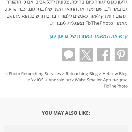
גדעון כגן מתגורר כיום בחיפה, צפונית לתל אביב, אם כי התגורר
גם בארה"ב, שם עשה את התואר השני שלו בתרגום. עבור גדעון,
תרגום הוא רק לעזור לאנשים ללמוד דברים חדשים. הוא מתרגם
מאמרי FixThePhoto מאנגלית לעברית.
קרא את המאמר האחרון של גדעון קגן
>
Photo Retouching Services
>
Retouching Blog
>
Hebrew Blog
הפוך את Waist Smaller App עבור Android ו- iOS על ידי
FixThePhoto
YOU MAY ALSO LIKE: