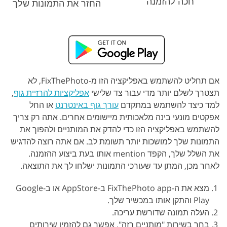
חכה להזמנה
החזר את התמונות שלך
אם תחליט להשתמש באפליקציה הזו מ-FixThePhoto, לא
תצטרך לשלם יותר מדי עבור צד שלישי
אפליקציות להרזיית גוף
,
למד כיצד להשתמש במתקדם
עורך גוף באינטרנט
או החל
אפקטים מונעי בינה מלאכותית מיישומים אחרים. אתה רק צריך
להשתמש באפליקציה הזו כדי להדק את המותניים ולהפוך את
התמונות שלך למושכות יותר תשומת לב. אם אתה רוצה להדגיש
את השלל שלך, הקפד mention אותו בעת ביצוע ההזמנה.
לאחר מכן, המתן עד שעורכי התמונות ישלחו לך את התוצאה.
מצא את ה-FixThePhoto app ב-AppStore או ב-Google
Play והתקן אותו במכשיר שלך.
העלה תמונה שדורשת עריכה.
בחר בשירות "מותניים רזה". אפשר גם להזמין שירותים