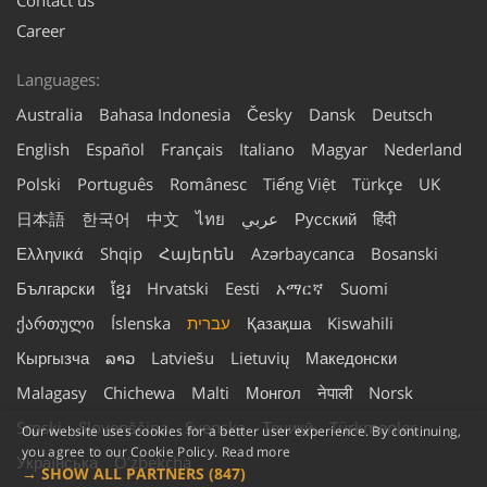
Career
Languages:
Australia
Bahasa Indonesia
Česky
Dansk
Deutsch
English
Español
Français
Italiano
Magyar
Nederland
Polski
Português
Românesc
Tiếng Việt
Türkçe
UK
हिंदी
Русский
عربي
ไทย
中文
한국어
日本語
Ελληνικά
Shqip
Հայերեն
Azərbaycanca
Bosanski
Български
ខ្មែរ
Hrvatski
Eesti
አማርኛ
Suomi
Kiswahili
Қазақша
עברית
Íslenska
ქართული
Кыргызча
ລາວ
Latviešu
Lietuvių
Македонски
Malagasy
Chichewa
Malti
Монгол
नेपाली
Norsk
Srpski
Slovenščina
Svenska
Тоҷикӣ
Türkmenler
Our website uses cookies for a better user experience. By continuing,
you agree to our Cookie Policy.
Read more
Українська
Oʻzbekcha
SHOW ALL PARTNERS
(847) →