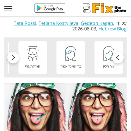
עַל יְדֵי
,
Gedeon Kagan
,
Tetiana Kostylieva
,
Tata Rossi
2026-08-03,
Hebrew Blog
עור חלק
בלי שיער אפור
הגדלת גוף
מר