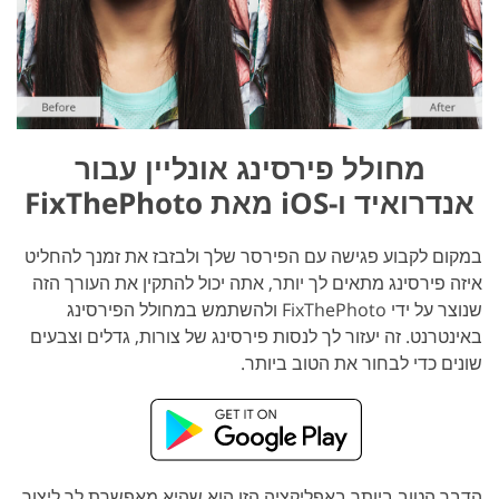
מחולל פירסינג אונליין עבור
אנדרואיד ו-iOS מאת FixThePhoto
במקום לקבוע פגישה עם הפירסר שלך ולבזבז את זמנך להחליט
איזה פירסינג מתאים לך יותר, אתה יכול להתקין את העורך הזה
שנוצר על ידי FixThePhoto ולהשתמש במחולל הפירסינג
באינטרנט. זה יעזור לך לנסות פירסינג של צורות, גדלים וצבעים
שונים כדי לבחור את הטוב ביותר.
הדבר הטוב ביותר באפליקציה הזו הוא שהיא מאפשרת לך ליצור