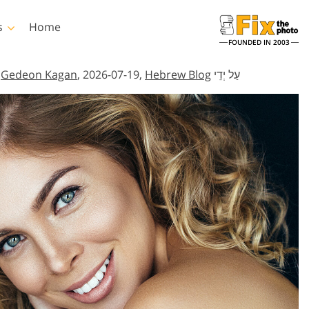
s
Home
FOUNDED IN 2003
עַל יְדֵי
Hebrew Blog
, 2026-07-19,
Gedeon Kagan
,