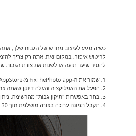
כשזה מגיע לעיצוב מחדש של הגבות שלך, אתה יכ
לריטוש איפור
. במקום זאת, אתה רק צריך להזמ
להסיר שיער תועה או לשנות את צורת הגבות שלך כ
שמור את ה-FixThePhoto app מ-AppStore או מ-Google Play במכשיר הנייד שלך.
הפעל את האפליקציה והעלה דיוקן שאתה צרי
בחר באפשרות "תיקון גבות" מהרשימה. ניתן 
תקבל תמונה ערוכה בצורה מושלמת תוך 30 דקות.