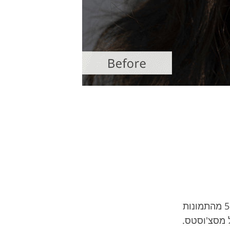
Tata Rossi היא צלמת-יועצת, תורמת מפתח ב-FixThePhoto, חולקת את המומחיות שלה בנושא צילום ו-55% מהתמונות
 מסצ'וסטס.