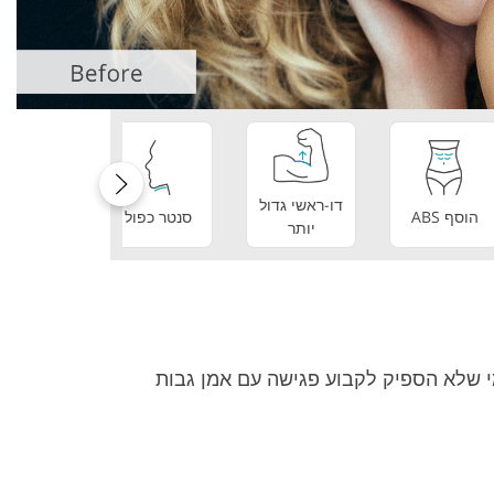
 Editing Services
AI Training Data
Jewellery Phot
דו-ראשי גדול
שיניים
הוסף ABS
סנטר כפול
יותר
מושלמו
י שלא הספיק לקבוע פגישה עם אמן גבות