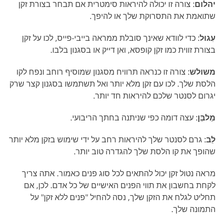
יהלום
: צורה זו יכולה להיראות סימטרית אם תבחר בצורת זקן
שתואמת את התסרוקת שלך או להיפך.
עִגוּל
: כדי לוודא שאינך סובלת ממראה בייבי-פייס, לכו על זקן
בצורת זווית כמו זקן קופסא, ואן דייק או בסגנון בלבו.
משולש
: צורה זו כנראה תרוויח מסגנון שמוסיף רוחב ונפח לקו
הלסת שלך. לכו עם זקן מלא יותר ואל תשתמשו בסגנון קצר שרק
יגרום לסנטר שלכם להיראות חד יותר.
מַלבֵּן
: עצה דומה כפי שניתנה בחתך הריבועי.
לֵב
: גרם לסנטר שלך להיראות רחב על ידי שימוש בזקן מלא יותר
שהופך את קו הלסת שלך להגדרה טוב יותר.
מראה נטול זקן יכול להתאים לכל סוג פנים כאמור. אתה צריך
לקחת בחשבון את תווי הפנים האישיים של כל אדם. לכן, אם
תחליט לגלח את הזקן שלך, נסה להחיל "פנים ללא זקן" על
התמונה שלך.