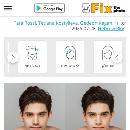
עַל יְדֵי
,
Gedeon Kagan
,
Tetiana Kostylieva
,
Tata Rossi
2026-07-28,
Hebrew Blog
עור חלק
בלי שיער אפור
הגדלת גוף
מר