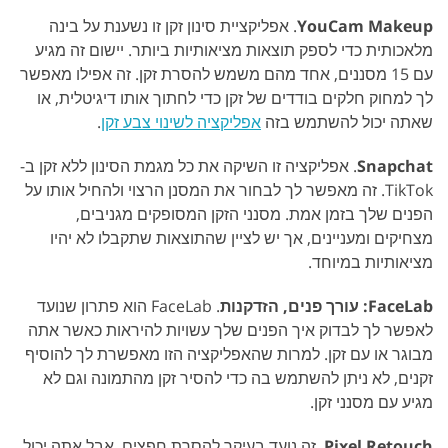
YouCam Makeup
. אפליקציית סינון זקן זו נשענת על בינה
מלאכותית כדי לספק תוצאות מציאותיות ביותר. יישום זה מגיע
עם 15 מסננים, אחד מהם משמש להסרת זקן. זה אפילו מאפשר
לך למחוק חלקים בודדים של זקן כדי לחתוך אותו דיגיטלית, או
שאתה יכול להשתמש בזה
אפליקציה לשינוי צבע זקן
.
Snapchat
. אפליקציה זו השיקה את כל מגמת הסינון ללא זקן ב-
TikTok. זה מאפשר לך לבחור את המסנן הרצוי ולהחיל אותו על
הפנים שלך בזמן אמת. מסנני הזקן המסופקים מגניבים,
מצחיקים ומעניינים, אך יש לציין שהתוצאות שתקבלו לא יהיו
מציאותיות במיוחד.
FaceLab: עורך פנים, הזדקנות
. FaceLab הוא פתרון שנועד
לאפשר לך לבדוק איך הפנים שלך עשויות להיראות כאשר אתה
מבוגר או עם זקן. למרות שהאפליקציה הזו מאפשרת לך להוסיף
זקנים, לא ניתן להשתמש בה כדי להסיר זקן מהתמונה וגם לא
מגיע עם מסנני זקן.
Pixel Retouch
. זה נועד בעיקר להסרת חפצים, אבל אתה יכול