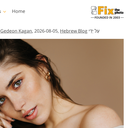
s
Home
FOUNDED IN 2003
עַל יְדֵי
Hebrew Blog
, 2026-08-05,
Gedeon Kagan
,