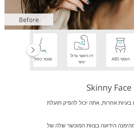
 Editing Services
AI Training Data
Jewellery Phot
דו-ראשי גדול
שיניים
הוסף ABS
סנטר כפול
יותר
מושלמו
ו בעיות אחרות, אתה יכול להפיק תועלת
חברה מהימנה הידועה בצוות המוכשר שלה של