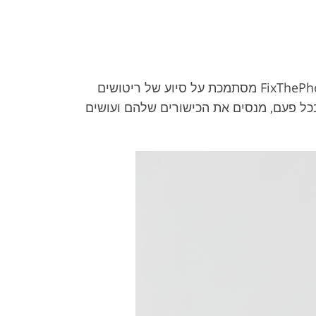
בניגוד לאפליקציות דומות שפועלות על אלגוריתמים מתוכנתים מראש, אפליקציית ההרזיה של הפנים של FixThePhoto מסתמכת על סיוע של ריטושים
כל פעם, מנסים את הכישורים שלהם ועושים