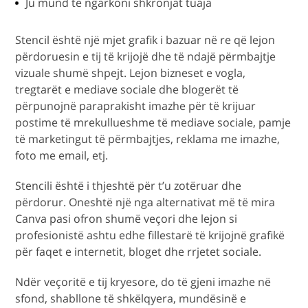
Ju mund të ngarkoni shkronjat tuaja
Stencil është një mjet grafik i bazuar në re që lejon
përdoruesin e tij të krijojë dhe të ndajë përmbajtje
vizuale shumë shpejt. Lejon bizneset e vogla,
tregtarët e mediave sociale dhe blogerët të
përpunojnë paraprakisht imazhe për të krijuar
postime të mrekullueshme të mediave sociale, pamje
të marketingut të përmbajtjes, reklama me imazhe,
foto me email, etj.
Stencili është i thjeshtë për t’u zotëruar dhe
përdorur. Oneshtë një nga alternativat më të mira
Canva pasi ofron shumë veçori dhe lejon si
profesionistë ashtu edhe fillestarë të krijojnë grafikë
për faqet e internetit, bloget dhe rrjetet sociale.
Ndër veçoritë e tij kryesore, do të gjeni imazhe në
sfond, shabllone të shkëlqyera, mundësinë e