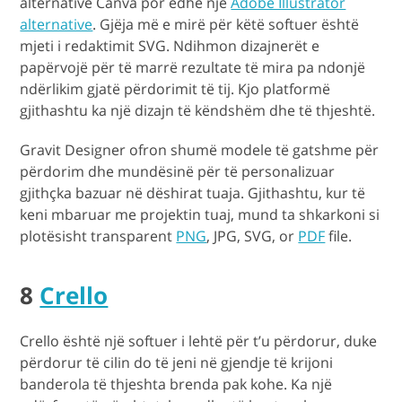
alternativë Canva por edhe një
Adobe Illustrator
alternative
. Gjëja më e mirë për këtë softuer është
mjeti i redaktimit SVG. Ndihmon dizajnerët e
papërvojë për të marrë rezultate të mira pa ndonjë
ndërlikim gjatë përdorimit të tij. Kjo platformë
gjithashtu ka një dizajn të këndshëm dhe të thjeshtë.
Gravit Designer ofron shumë modele të gatshme për
përdorim dhe mundësinë për të personalizuar
gjithçka bazuar në dëshirat tuaja. Gjithashtu, kur të
keni mbaruar me projektin tuaj, mund ta shkarkoni si
plotësisht transparent
PNG
, JPG, SVG, or
PDF
file.
8
Crello
Crello është një softuer i lehtë për t’u përdorur, duke
përdorur të cilin do të jeni në gjendje të krijoni
banderola të thjeshta brenda pak kohe. Ka një