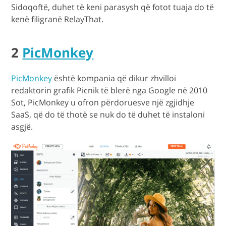
Sidoqoftë, duhet të keni parasysh që fotot tuaja do të
kenë filigranë RelayThat.
2
PicMonkey
PicMonkey
është kompania që dikur zhvilloi
redaktorin grafik Picnik të blerë nga Google në 2010
Sot, PicMonkey u ofron përdoruesve një zgjidhje
SaaS, që do të thotë se nuk do të duhet të instaloni
asgjë.