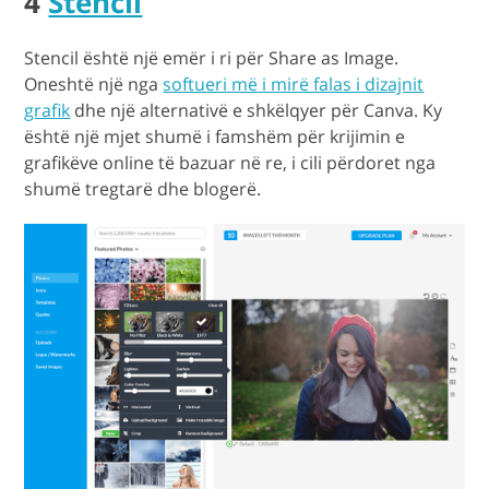
4
Stencil
Stencil është një emër i ri për Share as Image.
Oneshtë një nga
softueri më i mirë falas i dizajnit
grafik
dhe një alternativë e shkëlqyer për Canva. Ky
është një mjet shumë i famshëm për krijimin e
grafikëve online të bazuar në re, i cili përdoret nga
shumë tregtarë dhe blogerë.