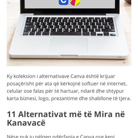
Ky koleksion i alternativave Canva është krijuar
posaçërisht për ata që kërkojnë softuer në internet,
celular ose falas për të hartuar, ndarë dhe shtypur
karta biznesi, logo, prezantime dhe shabllone të tjera.
11 Alternativat më të Mira në
Kanavacë
Nëse nuk ju pëlqen ndërfaqja e Canva ose keni