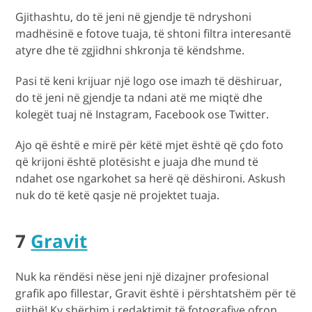
Gjithashtu, do të jeni në gjendje të ndryshoni
madhësinë e fotove tuaja, të shtoni filtra interesantë
atyre dhe të zgjidhni shkronja të këndshme.
Pasi të keni krijuar një logo ose imazh të dëshiruar,
do të jeni në gjendje ta ndani atë me miqtë dhe
kolegët tuaj në Instagram, Facebook ose Twitter.
Ajo që është e mirë për këtë mjet është që çdo foto
që krijoni është plotësisht e juaja dhe mund të
ndahet ose ngarkohet sa herë që dëshironi. Askush
nuk do të ketë qasje në projektet tuaja.
7
Gravit
Nuk ka rëndësi nëse jeni një dizajner profesional
grafik apo fillestar, Gravit është i përshtatshëm për të
gjithë! Ky shërbim i redaktimit të fotografive ofron