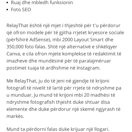
Ruaj dhe mbledh funksionin
Foto SEO
RelayThat është një mjet i thjeshtë për t'u përdorur
që ofron modele për të gjitha rrjetet kryesore sociale
(përfshirë AdSense), mbi 2000 Layout Smart dhe
350,000 foto falas. Shtë një alternativë e shkëlqyer
Canva, e cila ofron mjete komplekse të redaktimit të
imazheve dhe mundësinë për të paralajmëruar
postimet tuaja të ardhshme në Instagram.
Me RelayThat, ju do të jeni në gjendje të krijoni
fotografi të nivelit të lartë për rrjete të ndryshme pa
u munduar. Ju mund të krijoni mbi 20 madhësi të
ndryshme fotografish thjesht duke shtuar disa
elemente dhe duke përdorur një skemë ngjyrash të
markës.
Mund ta përdorni falas duke krijuar një llogari.