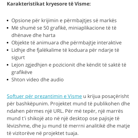
Karakteristikat kryesore të Visme:
Opsione për krijimin e përmbajtjes së markës
Më shumë se 50 grafikë, miniaplikacione të të
dhënave dhe harta
Objekte të animuara dhe përmbajtje interaktive
Lidhje dhe fjalëkalime të koduara për ndarje të
sigurt
Lejon zgjedhjen e pozicionit dhe këndit të saktë të
grafikëve
Shton video dhe audio
Softuer për prezantimin e Visme
u krijua posaçërisht
për bashkëpunim. Projektet mund të publikohen dhe
ndahen përmes një URL. Për më tepër, një marrës
mund t'i shikojë ato në një desktop ose pajisje të
lëvizshme, dhe ju mund të merrni analitikë dhe matje
të vizitorëve në projektet tuaja.