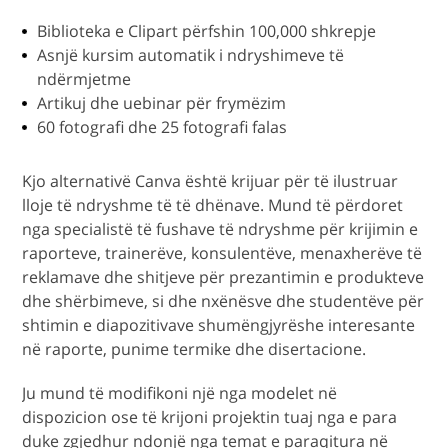
Biblioteka e Clipart përfshin 100,000 shkrepje
Asnjë kursim automatik i ndryshimeve të
ndërmjetme
Artikuj dhe uebinar për frymëzim
60 fotografi dhe 25 fotografi falas
Kjo alternativë Canva është krijuar për të ilustruar
lloje të ndryshme të të dhënave. Mund të përdoret
nga specialistë të fushave të ndryshme për krijimin e
raporteve, trainerëve, konsulentëve, menaxherëve të
reklamave dhe shitjeve për prezantimin e produkteve
dhe shërbimeve, si dhe nxënësve dhe studentëve për
shtimin e diapozitivave shumëngjyrëshe interesante
në raporte, punime termike dhe disertacione.
Ju mund të modifikoni një nga modelet në
dispozicion ose të krijoni projektin tuaj nga e para
duke zgjedhur ndonjë nga temat e paraqitura në