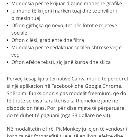
Mundësia për të krijuar dizajne moderne grafike
Ju mund të krijoni markën tuaj dhe të zhvilloni
biznesin tuaj
Ofron gjithçka që nevojitet për fotot e rrjeteve
sociale
Ofron cilësi, gradiente dhe filtra
Mundësia për të redaktuar secilën shtresë veç e
veç
Ofron efekte teksti, siç janë kurba dhe skica
Përveç kësaj, kjo alternativë Canva mund të përdoret
si një aplikacion në Facebook dhe Google Chrome.
Shërbimi funksionon sipas modelit freemium, që do
të thotë se disa karakteristika themelore janë në
dispozicion falas. Por, për disa mjete të përparuara,
do të duhet të paguani (nga 33 dollarë në vit).
Në modalitetin e lirë, PicMonkey ju lejon të vendosni
korniza për fotografitë tuaja, të aplikoni efekte dhe