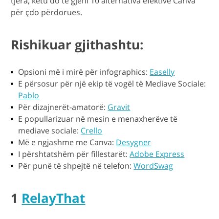
tjera, këtu do të gjeni 10 alternativa efektive Canva
për çdo përdorues.
Rishikuar gjithashtu:
Opsioni më i mirë për infographics:
Easelly
E përsosur për një ekip të vogël të Mediave Sociale:
Pablo
Për dizajnerët-amatorë:
Gravit
E popullarizuar në mesin e menaxherëve të
mediave sociale:
Crello
Më e ngjashme me Canva:
Desygner
I përshtatshëm për fillestarët:
Adobe Express
Për punë të shpejtë në telefon:
WordSwag
1
RelayThat