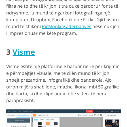
filtra në to dhe të krijoni titra duke përdorur fonte të
ndryshme. Ju mund të ngarkoni fotografi nga një
kompjuter, Dropbox, Facebook dhe Flickr. Gjithashtu,
mund të shikoni
PicMonkey alternatives
nëse nuk jeni
i impresionuar me këtë program.
3
Visme
Visme është një platformë e bazuar në re për krijimin
e përmbajtjes vizuale, me të cilën mund të krijoni
shpejt prezantime, infografikë dhe banderola. Ajo
ofron mijëra shabllone, imazhe, ikona, mbi 50 grafikë
dhe harta, si dhe klipe audio dhe video, të bëra
paraprakisht.