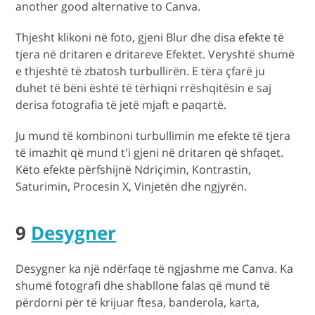
another good alternative to Canva.
Thjesht klikoni në foto, gjeni Blur dhe disa efekte të
tjera në dritaren e dritareve Efektet. Veryshtë shumë
e thjeshtë të zbatosh turbullirën. E tëra çfarë ju
duhet të bëni është të tërhiqni rrëshqitësin e saj
derisa fotografia të jetë mjaft e paqartë.
Ju mund të kombinoni turbullimin me efekte të tjera
të imazhit që mund t'i gjeni në dritaren që shfaqet.
Këto efekte përfshijnë Ndriçimin, Kontrastin,
Saturimin, Procesin X, Vinjetën dhe ngjyrën.
9
Desygner
Desygner ka një ndërfaqe të ngjashme me Canva. Ka
shumë fotografi dhe shabllone falas që mund të
përdorni për të krijuar ftesa, banderola, karta,