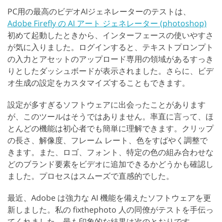
PC用の最高のビデオAIジェネレーターのテストは、
Adobe Firefly の AI アート ジェネレーター (photoshop)
初めて起動したときから、インターフェースの使いやすさ
が気に入りました。ログインすると、テキストプロンプト
の入力とアセットのアップロード専用の領域があるすっき
りとしたダッシュボードが表示されました。さらに、ビデ
オ生成の設定をカスタマイズすることもできます。
設定が多すぎるソフトウェアに出会ったことがあります
が、このツールはそうではありません。率直に言って、ほ
とんどの機能は初心者でも簡単に理解できます。クリップ
の長さ、解像度、フレーム レート、色をすばやく調整で
きます。また、ロゴ、フォント、特定の色の組み合わせな
どのブランド要素をビデオに追加できるかどうかも確認し
ました。プロセスはスムーズで直感的でした。
最近、Adobe は強力な AI 機能を備えたソフトウェアを更
新しました。私の fixthephoto 人の同僚がテストを手伝っ
てくれました。最も印象的な結果は次のとおりです。