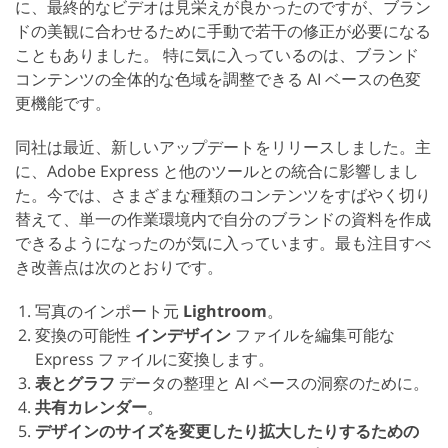
に、最終的なビデオは見栄えが良かったのですが、ブラン
ドの美観に合わせるために手動で若干の修正が必要になる
こともありました。 特に気に入っているのは、ブランド
コンテンツの全体的な色域を調整できる AI ベースの色変
更機能です。
同社は最近、新しいアップデートをリリースしました。主
に、Adobe Express と他のツールとの統合に影響しまし
た。今では、さまざまな種類のコンテンツをすばやく切り
替えて、単一の作業環境内で自分のブランドの資料を作成
できるようになったのが気に入っています。最も注目すべ
き改善点は次のとおりです。
写真のインポート元
Lightroom
。
変換の可能性
インデザイン
ファイルを編集可能な
Express ファイルに変換します。
表とグラフ
データの整理と AI ベースの洞察のために。
共有カレンダー
。
デザインのサイズを変更したり拡大したりするための