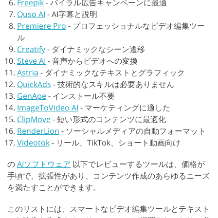
Freepik
-
バイラル広告キャンペーンに最適
Quso AI
-
AI字幕と説明
Premiere Pro
-
プロフェッショナルなビデオ編集ツー
ル
Creatify
-
ダイナミックなシーン遷移
Steve AI
-
音声からビデオへの変換
Astria
-
ダイナミックなテキストとグラフィック
QuickAds
-
技術的なスキルは必要ありません
GenApe
-
インストール不要
ImageToVideo AI
-
マーケティングに適した
ClipMove
-
短い形式のコンテンツに最適化
RenderLion
-
ソーシャルメディアの自動フォーマット
Videotok
-
リール、TikTok、ショート動画向け
の
AIソフトウェア
以下でレビューするツールは、価格が
手頃で、拡張性があり、コンテンツ作成のあらゆるニーズ
を満たすことができます。
このリストには、スマートなビデオ編集ツールとテキスト