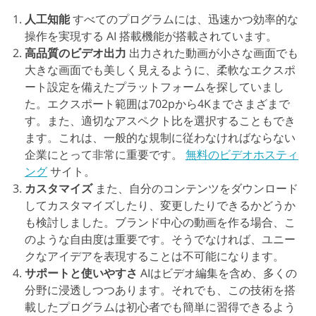
人工知能
すべてのプログラムには、迅速かつ効率的な
操作を実現する AI 搭載機能が搭載されています。
高品質のビデオ出力
出力された動画が小さな画面でも
大きな画面でも美しく見えるように、柔軟なエクスポ
ート設定を備えたプラットフォームを探していまし
た。エクスポート範囲は702pから4Kまでさまざまで
す。また、適切なアスペクト比を選択することもでき
ます。これは、一般的な規制に従わなければならない
企業にとって非常に重要です。
無料のビデオホスティ
ング
サイト。
カスタマイズ
また、自分のコンテンツをダウンロード
してカスタマイズしたり、変更したりできるかどうか
も検討しました。ブランド中心の動画を作る場合、こ
のような自由度は重要です。そうでなければ、ユニー
クなアイデアを表現することは不可能になります。
サポートと使いやすさ
AIはビデオ編集を含め、多くの
分野に浸透しつつあります。それでも、この技術を搭
載したプログラムは初心者でも簡単に習得できるよう