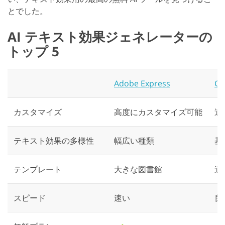
とでした。
AI テキスト効果ジェネレーターの
トップ 5
Adobe Express
Cr
カスタマイズ
高度にカスタマイズ可能
適
テキスト効果の多様性
幅広い種類
基
テンプレート
大きな図書館
適
スピード
速い
良