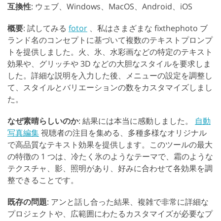
互換性
: ウェブ、Windows、MacOS、Android、iOS
概要
: 試してみる
fotor
、私はさまざまな fixthephoto ブ
ランド名のコンセプトに基づいて複数のテキストプロンプ
トを提供しました。火、氷、水彩画などの特定のテキスト
効果や、グリッチや 3D などの大胆なスタイルを要求しま
した。詳細な説明を入力した後、メニューの設定を調整し
て、スタイルとバリエーションの数をカスタマイズしまし
た。
なぜ素晴らしいのか
: 結果には本当に感動しました。
自動
写真編集
視聴者の注目を集める、多種多様なオリジナル
で高品質なテキスト効果を提供します。このツールの最大
の特徴の 1 つは、冷たく氷のようなテーマで、霜のような
テクスチャ、影、照明があり、好みに合わせて各効果を調
整できることです。
既存の問題
: アンと話し合った結果、複雑で非常に詳細な
プロジェクトや、広範囲にわたるカスタマイズが必要なプ