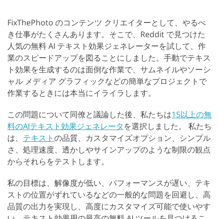
FixThePhoto のコンテンツ クリエイターとして、やるべ
き仕事がたくさんあります。そこで、Reddit で見つけた
人気の無料 AI テキスト効果ジェネレーターを試して、作
業のスピードアップを図ることにしました。手動でテキス
ト効果を生成するのは面倒な作業で、サムネイルやソーシ
ャル メディア グラフィックなどの簡単なプロジェクトで
作業するときには本当にイライラします。
この問題について同僚と議論した後、私たちは
15以上の無
料のAIテキスト効果ジェネレータ
を選択しました。 私たち
は、
テキスト
の品質、カスタマイズオプション、シンプル
さ、処理速度、透かしやサインアップのような制限の観点
からそれらをテストします。
私の目標は、解像度が低い、パフォーマンスが遅い、テキ
ストの位置がずれているなどの一般的な問題を回避し、高
品質の出力を実現し、高度にカスタマイズ可能で使いやす
い、テキスト効果用の最高の無料 AI ツールを見つけるこ