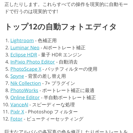
正したりします。これらすべての操作を現実的に自動モー
ドで行うのは現実的です!
トップ12の自動フォトエディタ
Lightroom
-
色補正用
Luminar Neo
-
AIポートレート補正
Eclipse HDR
-
量子 HDR エンジン
InPixio Photo Editor
-
自動消去
PhotoScape X
-
バッチフィルターの使用
Spyne
-
背景の差し替え用
Nik Collection
-
7+ プラグイン
PhotoWorks
-
ポートレート補正に最適
Online Editor
-
半自動ポートレート補正
VanceAI
-
スピーディーな処理
Pixlr X
-
Photoshop フィルター
Fotor
-
ビューティーセッティング
巨大なアルバムの各写真の色を修正したりポートレートを