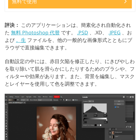
無料で使用
評決：
このアプリケーションは、簡素化され自動化され
た
無料 Photoshop 代替
です。
.PSD
、.XD、
.JPEG
、お
よび
。生
ファイルを、他の一般的な画像形式とともにブ
ラウザで直接編集できます。
自動設定の中には、赤目欠陥を修正したり、にきびやしわ
を取り除いて肌を滑らかにしたりするためのブラシや、フ
ィルターや効果があります。また、背景を編集し、マスク
とレイヤーを使用して色を調整できます。