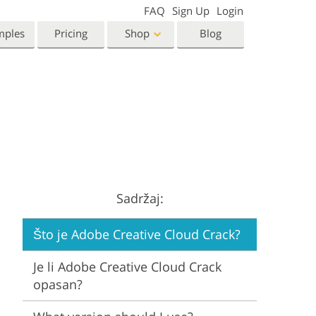
FAQ
Sign Up
Login
mples
Pricing
Shop
Blog
Templates
Video
Templates
LUTs for Video Editing
eting Templates
Video Overlays
orn Photo Editing
High End Retouching
ntine’s Day Cards
ing Invitations
Sadržaj:
 Shower Invitation
Što je Adobe Creative Cloud Crack?
oto Manipulation
Photo Restoration
Je li Adobe Creative Cloud Crack
opasan?