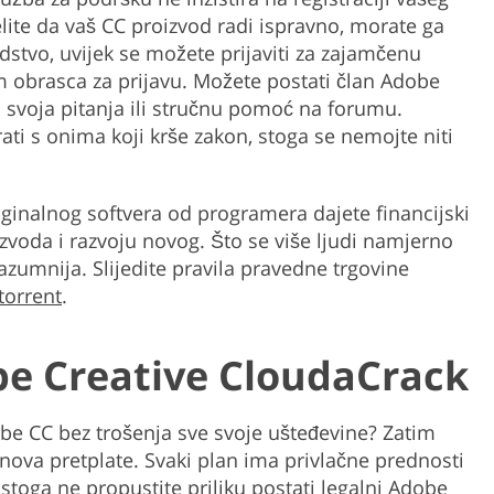
elite da vaš CC proizvod radi ispravno, morate ga
odstvo, uvijek se možete prijaviti za zajamčenu
m obrasca za prijavu. Možete postati član Adobe
a svoja pitanja ili stručnu pomoć na forumu.
ati s onima koji krše zakon, stoga se nemojte niti
inalnog softvera od programera dajete financijski
voda i razvoju novog. Što se više ljudi namjerno
 razumnija. Slijedite pravila pravedne trgovine
torrent
.
be Creative CloudaCrack
 Adobe CC bez trošenja sve svoje ušteđevine? Zatim
nova pretplate. Svaki plan ima privlačne prednosti
stoga ne propustite priliku postati legalni Adobe