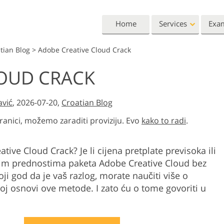
Home
Services
Exa
tian Blog
>
Adobe Creative Cloud Crack
Lightroom
Photoshop
LOUD CRACK
Lightroom Presets
Photoshop Actions
All 
Entire LR Preset
Photoshop Brushes
Mark
Portrait Retouching
Body Retouching
Newb
avić
, 2026-07-20,
Croatian Blog
Collections
Photoshop Overlays
Vale
ranici, možemo zaraditi proviziju. Evo
kako to radi
.
Best Deal Presets
Photoshop Textures
Wedd
Mobile Collection
Entire Ps Actions
Baby
tive Cloud Crack? Je li cijena pretplate previsoka ili
Collections
svim prednostima paketa Adobe Creative Cloud bez
Entire Ps Overlays
Wedding Photo Editing
Clipping Path
Ph
Bundles
oji god da je vaš razlog, morate naučiti više o
noj osnovi ove metode. I zato ću o tome govoriti u