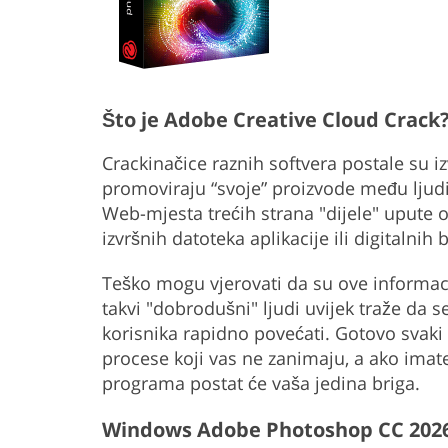
Što je Adobe Creative Cloud Crack
Crackinačice raznih softvera postale su iz
promoviraju “svoje” proizvode među ljud
Web-mjesta trećih strana "dijele" upute 
izvršnih datoteka aplikacije ili digitalnih 
Teško mogu vjerovati da su ove informaci
takvi "dobrodušni" ljudi uvijek traže da se
korisnika rapidno povećati. Gotovo svak
procese koji vas ne zanimaju, a ako imat
programa postat će vaša jedina briga.
Windows Adobe Photoshop CC 202