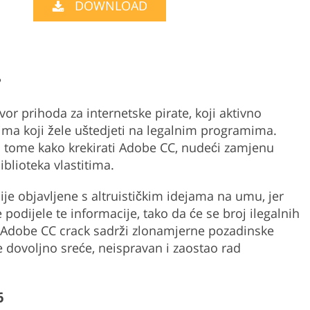
DOWNLOAD
Product Photo Editing
Jewellery Photo Editing
Real 
?
vor prihoda za internetske pirate, koji aktivno
ima koji žele uštedjeti na legalnim programima.
o tome kako krekirati Adobe CC, nudeći zamjenu
biblioteka vlastitima.
je objavljene s altruističkim idejama na umu, jer
 podijele te informacije, tako da će se broj ilegalnih
i Adobe CC crack sadrži zlonamjerne pozadinske
e dovoljno sreće, neispravan i zaostao rad
6