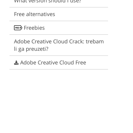
What version should I use?
Video Editing Services
Estate Photo Editing
Free alternatives
Freebies
Adobe Creative Cloud Crack: trebam
li ga preuzeti?
Adobe Creative Cloud Free