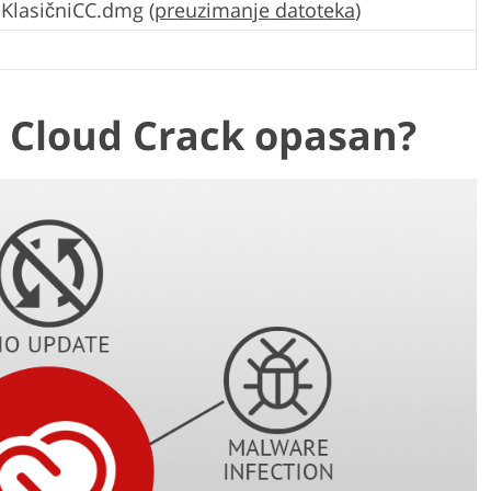
KlasičniCC.dmg (
preuzimanje datoteka
)
e Cloud Crack opasan?