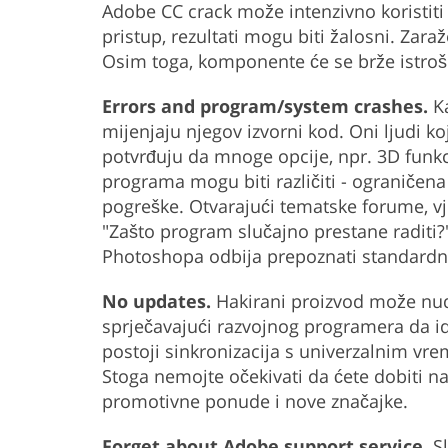
Adobe CC crack može intenzivno koristiti
pristup, rezultati mogu biti žalosni. Zar
Osim toga, komponente će se brže istroši
Errors and program/system crashes.
Ka
mijenjaju njegov izvorni kod. Oni ljudi ko
potvrđuju da mnoge opcije, npr. 3D funkc
programa mogu biti različiti - ograničena
pogreške. Otvarajući tematske forume, vj
"Zašto program slučajno prestane raditi?"
Photoshopa odbija prepoznati standardn
No updates.
Hakirani proizvod može nudi
sprječavajući razvojnog programera da id
postoji sinkronizacija s univerzalnim vr
Stoga nemojte očekivati da ćete dobiti n
promotivne ponude i nove značajke.
Forget about Adobe support service.
Sl