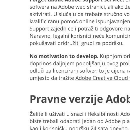
softvera na Adobe web stranici, ali ako ž
aktivirati. U slučaju da trebate stručno v
kvalificiranu pomoć online ispunjavanje
Support zajednice i potražiti odgovore n
Naravno, legalni korisnici neće komunicir
pokušavati pridružiti grupi za podršku.
No motivation to develop.
Kupnjom orig
doprinos daljnjem poboljšanju ovog proiz
odluči za licencirani softver, to je cijena
umjesto da tražite
Adobe Creative Cloud 
Pravne verzije Ado
Želite li uživati u snazi i fleksibilnosti
biste trebali odabrati jedan od Adobe pla
kao i korisničku podršku 24 sata dnevno, 