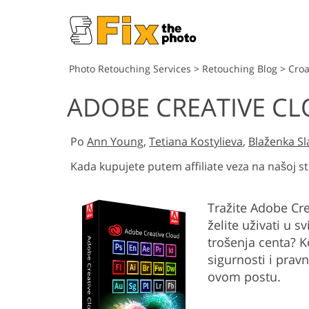
Photo Retouching Services
>
Retouching Blog
>
Croa
ADOBE CREATIVE C
Po
Ann Young
,
Tetiana Kostylieva
,
Blaženka Sl
Kada kupujete putem affiliate veza na našoj st
Tražite Adobe Crea
želite uživati u 
trošenja centa? K
sigurnosti i prav
ovom postu.