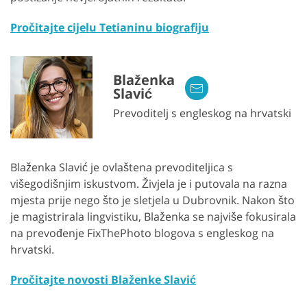
Pročitajte cijelu Tetianinu biografiju
Blaženka
Slavić
Prevoditelj s engleskog na hrvatski
Blaženka Slavić je ovlaštena prevoditeljica s
višegodišnjim iskustvom. Živjela je i putovala na razna
mjesta prije nego što je sletjela u Dubrovnik. Nakon što
je magistrirala lingvistiku, Blaženka se najviše fokusirala
na prevođenje FixThePhoto blogova s ​​engleskog na
hrvatski.
Pročitajte novosti Blaženke Slavić