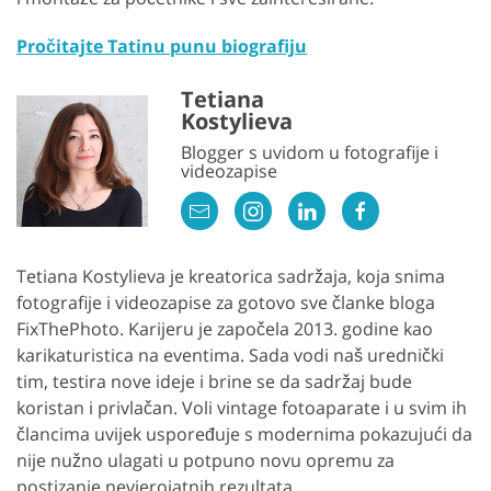
Pročitajte Tatinu punu biografiju
Tetiana
Kostylieva
Blogger s uvidom u fotografije i
videozapise
Tetiana Kostylieva je kreatorica sadržaja, koja snima
fotografije i videozapise za gotovo sve članke bloga
FixThePhoto. Karijeru je započela 2013. godine kao
karikaturistica na eventima. Sada vodi naš urednički
tim, testira nove ideje i brine se da sadržaj bude
koristan i privlačan. Voli vintage fotoaparate i u svim ih
člancima uvijek uspoređuje s modernima pokazujući da
nije nužno ulagati u potpuno novu opremu za
postizanje nevjerojatnih rezultata.