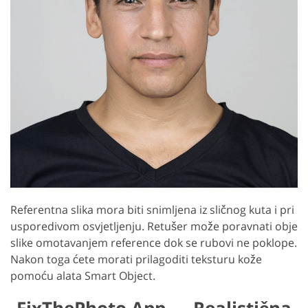
Referentna slika mora biti snimljena iz sličnog kuta i pri
usporedivom osvjetljenju. Retušer može poravnati obje
slike omotavanjem reference dok se rubovi ne poklope.
Nakon toga ćete morati prilagoditi teksturu kože
pomoću alata Smart Object.
FixThePhoto App — Realistična