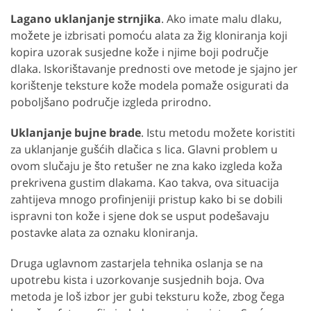
Lagano uklanjanje strnjika
. Ako imate malu dlaku,
možete je izbrisati pomoću alata za žig kloniranja koji
kopira uzorak susjedne kože i njime boji područje
dlaka. Iskorištavanje prednosti ove metode je sjajno jer
korištenje teksture kože modela pomaže osigurati da
poboljšano područje izgleda prirodno.
Uklanjanje bujne brade
. Istu metodu možete koristiti
za uklanjanje gušćih dlačica s lica. Glavni problem u
ovom slučaju je što retušer ne zna kako izgleda koža
prekrivena gustim dlakama. Kao takva, ova situacija
zahtijeva mnogo profinjeniji pristup kako bi se dobili
ispravni ton kože i sjene dok se usput podešavaju
postavke alata za oznaku kloniranja.
Druga uglavnom zastarjela tehnika oslanja se na
upotrebu kista i uzorkovanje susjednih boja. Ova
metoda je loš izbor jer gubi teksturu kože, zbog čega