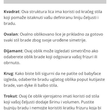
Kvadrat
: Ova struktura lica ima koristi od kraćeg stila
koji pomaže istaknuti vašu definiranu liniju čeljusti i
bradu.
Ovalan
: Ovalno oblikovano lice je prikladno za gotovo
svaki stil brade zbog svoje urođene simetrije.
Dijamant
: Ovaj oblik može izgledati simetrično ako
odaberete oblik brade koji odgovara vašoj frizuri ili
obrnuto.
Krug
: Kako biste bili sigurni da ne patite od babyface
izgleda, odaberite bradu uglatog oblika poput kutijaste
brade, van dyke ili balbo stila.
Trokut
: Ovaj će oblik vjerojatno imati koristi od stila
koji vašoj čeljusti dodaje širinu i volumen. Pustite
bujniju bradu i nemojte koristiti kratku frizuru koja bi