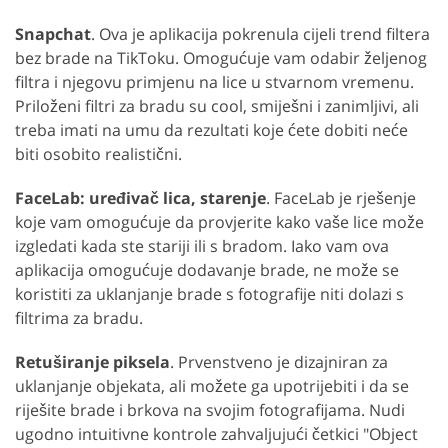
Snapchat
. Ova je aplikacija pokrenula cijeli trend filtera
bez brade na TikToku. Omogućuje vam odabir željenog
filtra i njegovu primjenu na lice u stvarnom vremenu.
Priloženi filtri za bradu su cool, smiješni i zanimljivi, ali
treba imati na umu da rezultati koje ćete dobiti neće
biti osobito realistični.
FaceLab: uređivač lica, starenje
. FaceLab je rješenje
GET 50% OFF CREATIVE CLOUD
koje vam omogućuje da provjerite kako vaše lice može
izgledati kada ste stariji ili s bradom. Iako vam ova
aplikacija omogućuje dodavanje brade, ne može se
koristiti za uklanjanje brade s fotografije niti dolazi s
filtrima za bradu.
Retuširanje piksela
. Prvenstveno je dizajniran za
uklanjanje objekata, ali možete ga upotrijebiti i da se
riješite brade i brkova na svojim fotografijama. Nudi
ugodno intuitivne kontrole zahvaljujući četkici "Object