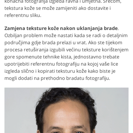
konačna fotografija izgleda ravna i umjetna. Srećom,
tekstura kože se može zamijeniti ako dostavite i
referentnu sliku.
Zamjena teksture kože nakon uklanjanja brade
.
Ozbiljan problem može nastati kada se radi o detaljnim
područjima gdje brada prelazi u vrat. Ako ste tijekom
procesa retuširanja izgubili većinu teksture korištenjem
gore spomenute tehnike kista, jednostavno trebate
upotrijebiti referentnu fotografiju na kojoj vaše lice
izgleda slično i kopirati teksturu kože kako biste je
mogli dodati na prethodno bradatu fotografiju.