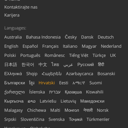
Kontaktirajte nas
Karijera
Languages:
Australia
Bahasa Indonesia
Česky
Dansk
Deutsch
English
Español
Français
Italiano
Magyar
Nederland
Polski
Português
Românesc
Tiếng Việt
Türkçe
UK
日本語
한국어
中文
ไทย
عربي
Русский
हिंदी
Ελληνικά
Shqip
Հայերեն
Azərbaycanca
Bosanski
Български
ខ្មែរ
Hrvatski
Eesti
አማርኛ
Suomi
ქართული
Íslenska
עברית
Қазақша
Kiswahili
Кыргызча
ລາວ
Latviešu
Lietuvių
Македонски
Malagasy
Chichewa
Malti
Монгол
नेपाली
Norsk
Srpski
Slovenščina
Svenska
Тоҷикӣ
Türkmenler