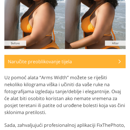
Naručite preoblikovanje tijela
Uz pomoć alata “Arms Width” možete se riješiti
nekoliko kilograma viška i učiniti da vaše ruke na
fotografijama izgledaju tanje/deblje i elegantnije. Ovaj
će alat biti osobito koristan ako nemate vremena za
posjet teretani ili patite od urođene bolesti koja vas čini
sklonima pretilosti.
Sada, zahvaljujući profesionalnoj aplikaciji FixThePhoto,