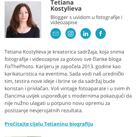
Tetiana
Kostylieva
Blogger s uvidom u fotografije i
videozapise
Tetiana Kostylieva je kreatorica sadržaja, koja snima
fotografije i videozapise za gotovo sve članke bloga
FixThePhoto. Karijeru je započela 2013. godine kao
karikaturistica na eventima. Sada vodi naš urednički
tim, testira nove ideje i brine se da sadržaj bude
koristan i privlačan. Voli vintage fotoaparate i u svim ih
člancima uvijek uspoređuje s modernima pokazujući da
nije nužno ulagati u potpuno novu opremu za
postizanje nevjerojatnih rezultata.
Pročitajte cijelu Tetianinu biografiju