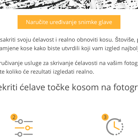
Naručite uređivanje snimke glave
riti svoju ćelavost i realno obnoviti kosu. Štoviše, p
zamjene kose kako biste utvrdili koji vam izgled najbolj
ručivanje usluge za skrivanje ćelavosti na vašim foto
e koliko će rezultati izgledati realno.
kriti ćelave točke kosom na fotog