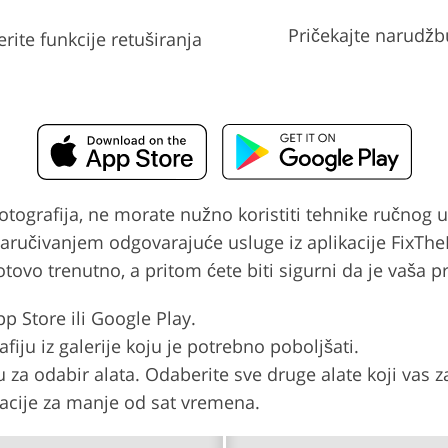
Pričekajte narudžb
rite funkcije retuširanja
 fotografija, ne morate nužno koristiti tehnike ručnog
naručivanjem odgovarajuće usluge iz aplikacije FixTheP
gotovo trenutno, a pritom ćete biti sigurni da je vaša 
p Store ili Google Play.
afiju iz galerije koju je potrebno poboljšati.
 za odabir alata. Odaberite sve druge alate koji vas 
ikacije za manje od sat vremena.