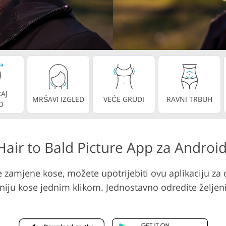
tografija
Usluge video montaže
Podaci za obuku AI
a
AJ
MRŠAVI IZGLED
VEĆE GRUDI
RAVNI TRBUH
O
air to Bald Picture App za Android
zamjene kose, možete upotrijebiti ovu aplikaciju za 
iniju kose jednim klikom. Jednostavno odredite željeni