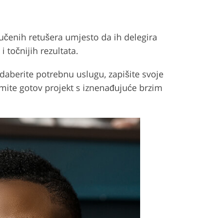
čenih retušera umjesto da ih delegira
 točnijih rezultata.
odaberite potrebnu uslugu, zapišite svoje
rimite gotov projekt s iznenađujuće brzim