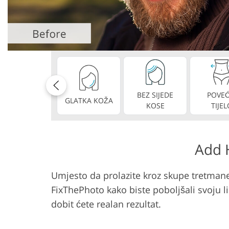
Uređivanje fotografija
Uređivanje fo
proizvoda
nakit
BEZ SIJEDE
POVEĆ
GLATKA KOŽA
KOSE
TIJEL
Add H
Umjesto da prolazite kroz skupe tretmane 
FixThePhoto kako biste poboljšali svoju l
dobit ćete realan rezultat.