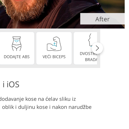
DVOSTRUKA
DODAJTE ABS
VEĆI BICEPS
SAVRŠE
BRADA
 i iOS
dodavanje kose na ćelav sliku iz
 oblik i duljinu kose i nakon narudžbe