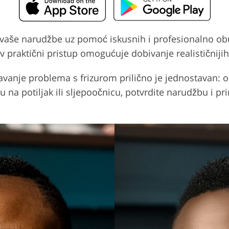
 vaše narudžbe uz pomoć iskusnih i profesionalno obu
 praktični pristup omogućuje dobivanje realističnijih i
šavanje problema s frizurom prilično je jednostavan: 
su na potiljak ili sljepoočnicu, potvrdite narudžbu i p