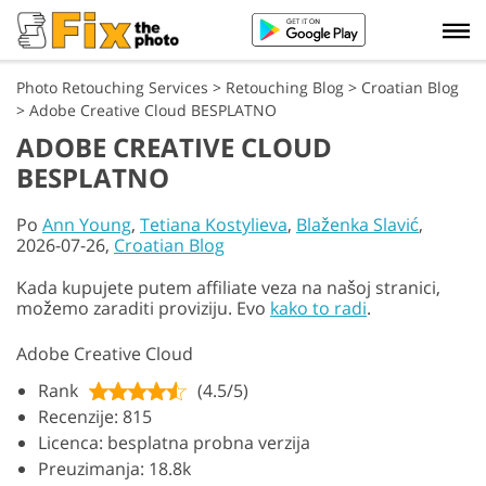
Photo Retouching Services
>
Retouching Blog
>
Croatian Blog
>
Adobe Creative Cloud BESPLATNO
ADOBE CREATIVE CLOUD
BESPLATNO
Po
Ann Young
,
Tetiana Kostylieva
,
Blaženka Slavić
,
2026-07-26,
Croatian Blog
Kada kupujete putem affiliate veza na našoj stranici,
možemo zaraditi proviziju. Evo
kako to radi
.
Adobe Creative Cloud
Rank
(4.5/5)
Recenzije: 815
Licenca: besplatna probna verzija
Preuzimanja: 18.8k