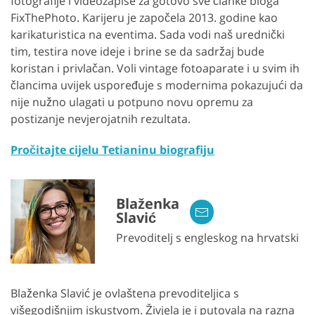
fotografije i videozapise za gotovo sve članke bloga
FixThePhoto. Karijeru je započela 2013. godine kao
karikaturistica na eventima. Sada vodi naš urednički
tim, testira nove ideje i brine se da sadržaj bude
koristan i privlačan. Voli vintage fotoaparate i u svim ih
člancima uvijek uspoređuje s modernima pokazujući da
nije nužno ulagati u potpuno novu opremu za
postizanje nevjerojatnih rezultata.
Pročitajte cijelu Tetianinu biografiju
Blaženka
Slavić
Prevoditelj s engleskog na hrvatski
Blaženka Slavić je ovlaštena prevoditeljica s
višegodišnjim iskustvom. Živjela je i putovala na razna