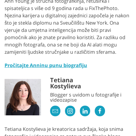
Ann Young je stručna fotografkinja, retuširka i
spisateljica s više od 9 godina rada u FixThePhoto.
Njezina karijera u digitalnoj zajednici započela je nakon
što je stekla diplomu na Sveučilištu New York. Ona
vjeruje da umjetna inteligencija može biti pravi
pomoćnik ako je znate pravilno koristiti. Za razliku od
mnogih fotografa, ona se ne boji da AI alati mogu
zamijeniti ljudske stručnjake u različitim sferama.
Pročitajte Anninu punu biografiju
Tetiana
Kostylieva
Blogger s uvidom u fotografije i
videozapise
Tetiana Kostylieva je kreatorica sadržaja, koja snima