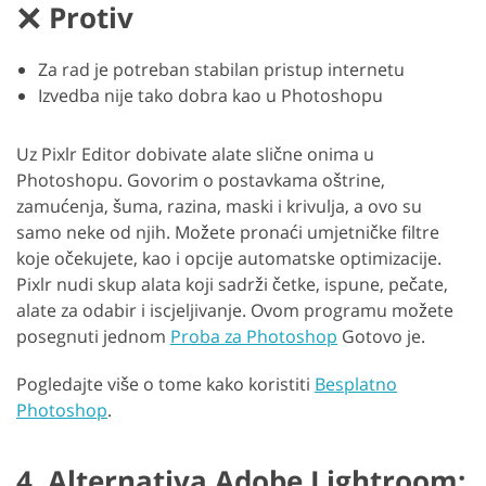
Protiv
Za rad je potreban stabilan pristup internetu
Izvedba nije tako dobra kao u Photoshopu
Uz Pixlr Editor dobivate alate slične onima u
Photoshopu. Govorim o postavkama oštrine,
zamućenja, šuma, razina, maski i krivulja, a ovo su
samo neke od njih. Možete pronaći umjetničke filtre
koje očekujete, kao i opcije automatske optimizacije.
Pixlr nudi skup alata koji sadrži četke, ispune, pečate,
alate za odabir i iscjeljivanje. Ovom programu možete
posegnuti jednom
Proba za Photoshop
Gotovo je.
Pogledajte više o tome kako koristiti
Besplatno
Photoshop
.
4. Alternativa Adobe Lightroom: