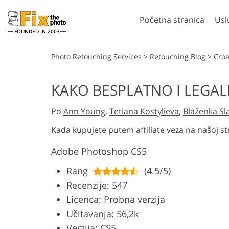
Početna stranica
Usl
FOUNDED IN 2003
Lightroom
Photo
Photo Retouching Services
>
Retouching Blog
>
Croa
Lightroom Presets
Photoshop Akcij
KAKO BESPLATNO I LEGA
LR Preset zbirke
Četke za Photos
Retuširanje portreta
Retuširanje
Po
Ann Young
,
Tetiana Kostylieva
,
Blaženka Sl
Predpostavke najbolje
Photoshop slojev
ponude
Photoshop tekst
Kada kupujete putem affiliate veza na našoj st
Mobilne Presets
Cijele zbirke Ps 
Adobe Photoshop CS5
Cijeli paketi Ps s
Modeli za 
Uređivanje vjenčanih
Rang
(4.5/5)
generirani 
fotografija
inteligen
Recenzije: 547
Licenca: Probna verzija
Učitavanja: 56,2k
Verzija: CS5