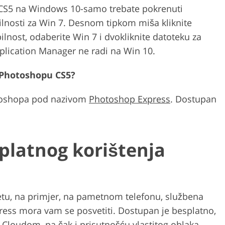
p CS5 na Windows 10-samo trebate pokrenuti
ilnosti za Win 7. Desnom tipkom miša kliknite
ilnost, odaberite Win 7 i dvokliknite datoteku za
plication Manager ne radi na Win 10.
n Photoshopu CS5?
otoshopa pod nazivom
Photoshop Express
. Dostupan
platnog korištenja
retu, na primjer, na pametnom telefonu, službena
ess mora vam se posvetiti. Dostupan je besplatno,
 Cloudom, pa čak i prisutnošću vlastitog oblaka.