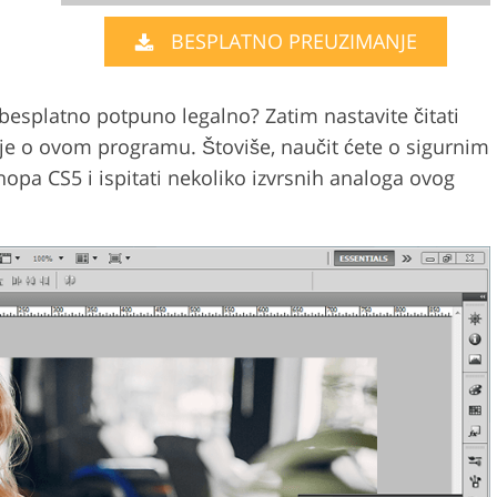
tografija
BESPLATNO PREUZIMANJE
Usluge video montaže
Podaci za obuku AI
a
besplatno potpuno legalno? Zatim nastavite čitati
ije o ovom programu. Štoviše, naučit ćete o sigurnim
a CS5 i ispitati nekoliko izvrsnih analoga ovog