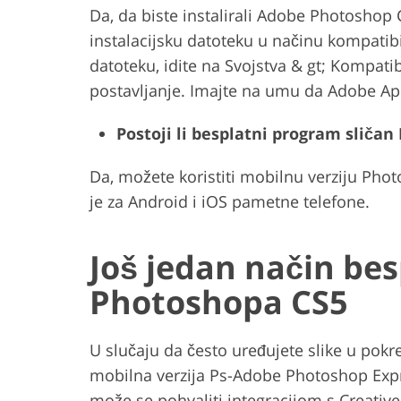
Da, da biste instalirali Adobe Photosho
instalacijsku datoteku u načinu kompatib
datoteku, idite na Svojstva & gt; Kompatib
postavljanje. Imajte na umu da Adobe Ap
Postoji li besplatni program sliča
Da, možete koristiti mobilnu verziju Ph
je za Android i iOS pametne telefone.
Još jedan način bes
Photoshopa CS5
U slučaju da često uređujete slike u pok
mobilna verzija Ps-Adobe Photoshop Expr
može se pohvaliti integracijom s Creative