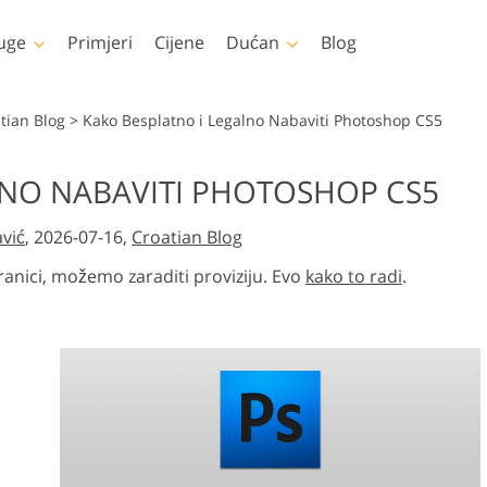
uge
Primjeri
Cijene
Dućan
Blog
shop
Templates
Video
tian Blog
>
Kako Besplatno i Legalno Nabaviti Photoshop CS5
e
Svi predlošci
LUT-ovi za uređivanj
LNO NABAVITI PHOTOSHOP CS5
videa
Uređivanje fotografija
Uređivanje fotografija
hop
Marketinški predlošci
 tijela
novorođenčeta
nekretnina
Profesionalni video
avić
, 2026-07-16,
Croatian Blog
i
Valentinovo čestitke
slojevi
ure
Pozivnice za vjenčanje
ranici, možemo zaraditi proviziju. Evo
kako to radi
.
Actions
Pozivnica na dječju
zabavu
lojeva
odjeću
umjetnom
Manipulacija fotografijama
Obnova fotografija
cijom