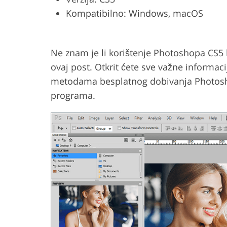
Kompatibilno: Windows, macOS
Uređivanje fotografija
Uređivanje fo
proizvoda
nakit
Ne znam je li korištenje Photoshopa CS5 
ovaj post. Otkrit ćete sve važne informac
metodama besplatnog dobivanja Photoshop
programa.