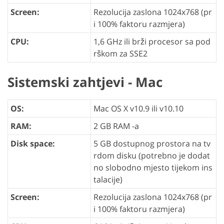
Screen:
Rezolucija zaslona 1024x768 (pr
i 100% faktoru razmjera)
CPU:
1,6 GHz ili brži procesor sa pod
rškom za SSE2
Sistemski zahtjevi - Mac
OS:
Mac OS X v10.9 ili v10.10
RAM:
2 GB RAM -a
Disk space:
5 GB dostupnog prostora na tv
rdom disku (potrebno je dodat
no slobodno mjesto tijekom ins
talacije)
Screen:
Rezolucija zaslona 1024x768 (pr
i 100% faktoru razmjera)