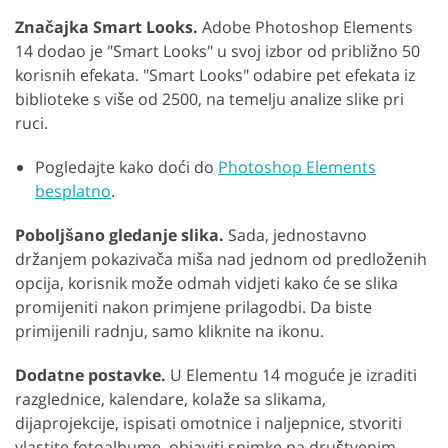
Značajka Smart Looks.
Adobe Photoshop Elements
14 dodao je "Smart Looks" u svoj izbor od približno 50
korisnih efekata. "Smart Looks" odabire pet efekata iz
biblioteke s više od 2500, na temelju analize slike pri
ruci.
Pogledajte kako doći do
Photoshop Elements
besplatno
.
Poboljšano gledanje slika.
Sada, jednostavno
držanjem pokazivača miša nad jednom od predloženih
opcija, korisnik može odmah vidjeti kako će se slika
promijeniti nakon primjene prilagodbi. Da biste
primijenili radnju, samo kliknite na ikonu.
Dodatne postavke.
U Elementu 14 moguće je izraditi
razglednice, kalendare, kolaže sa slikama,
dijaprojekcije, ispisati omotnice i naljepnice, stvoriti
vlastite fotoalbume, objaviti snimke na društvenim