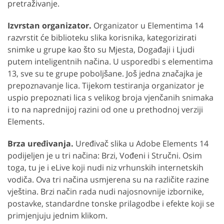
pretraživanje.
Izvrstan organizator.
Organizator u Elementima 14
razvrstit će biblioteku slika korisnika, kategorizirati
snimke u grupe kao što su Mjesta, Događaji i Ljudi
putem inteligentnih načina. U usporedbi s elementima
13, sve su te grupe poboljšane. Još jedna značajka je
prepoznavanje lica. Tijekom testiranja organizator je
uspio prepoznati lica s velikog broja vjenčanih snimaka
i to na naprednijoj razini od one u prethodnoj verziji
Elements.
Brza uređivanja.
Uređivač slika u Adobe Elements 14
podijeljen je u tri načina: Brzi, Vođeni i Stručni. Osim
toga, tu je i eLive koji nudi niz vrhunskih internetskih
vodiča. Ova tri načina usmjerena su na različite razine
vještina. Brzi način rada nudi najosnovnije izbornike,
postavke, standardne tonske prilagodbe i efekte koji se
primjenjuju jednim klikom.