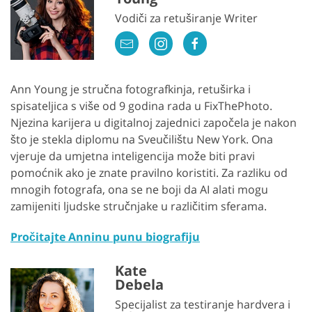
Vodiči za retuširanje Writer
Ann Young je stručna fotografkinja, retuširka i
spisateljica s više od 9 godina rada u FixThePhoto.
Njezina karijera u digitalnoj zajednici započela je nakon
što je stekla diplomu na Sveučilištu New York. Ona
vjeruje da umjetna inteligencija može biti pravi
pomoćnik ako je znate pravilno koristiti. Za razliku od
mnogih fotografa, ona se ne boji da AI alati mogu
zamijeniti ljudske stručnjake u različitim sferama.
Pročitajte Anninu punu biografiju
Kate
Debela
Specijalist za testiranje hardvera i