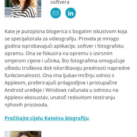
softvera
Kate je putopisna blogerica s bogatim iskustvom koja
se specijalizirala za videografiju. Provela je mnogo
godina isprobavajući aplikacije, softver i fotografsku
opremu. Ona se fokusira na opremu s izvrsnim
omjerom cijene i učinka, što fotografima omogućuje
uštedu troškova dok iskorištavaju prednosti napredne
funkcionalnosti. Ona ima ljubav-mržnju odnos s
Appleom, preferirajući prilagodljive i pristupačne
Android uređaje i Windows računala u odnosu na
Appleov ekosustav, unatoč redovitom testiranju
njihovih proizvoda.
Pročitajte cijelu Kateinu biografiju