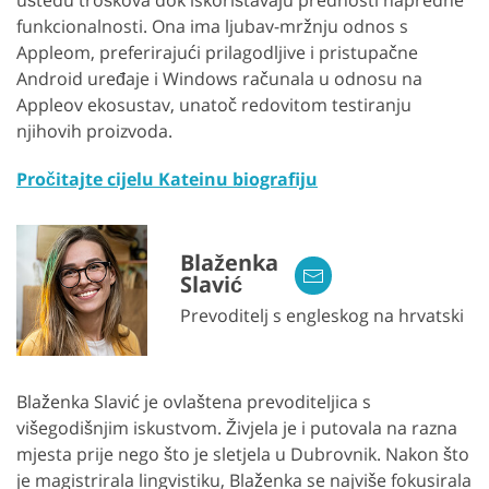
uštedu troškova dok iskorištavaju prednosti napredne
funkcionalnosti. Ona ima ljubav-mržnju odnos s
Appleom, preferirajući prilagodljive i pristupačne
Android uređaje i Windows računala u odnosu na
Appleov ekosustav, unatoč redovitom testiranju
njihovih proizvoda.
Pročitajte cijelu Kateinu biografiju
Blaženka
Slavić
Prevoditelj s engleskog na hrvatski
Blaženka Slavić je ovlaštena prevoditeljica s
višegodišnjim iskustvom. Živjela je i putovala na razna
mjesta prije nego što je sletjela u Dubrovnik. Nakon što
je magistrirala lingvistiku, Blaženka se najviše fokusirala