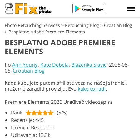
Photo Retouching Services
>
Retouching Blog
>
Croatian Blog
>
Besplatno Adobe Premiere Elements
BESPLATNO ADOBE PREMIERE
ELEMENTS
Po
Ann Young
,
Kate Debela
,
Blaženka Slavić
, 2026-08-
06,
Croatian Blog
Kada kupujete putem affiliate veza na našoj stranici,
možemo zaraditi proviziju. Evo
kako to radi
.
Premiere Elements 2026 Uređivač videozapisa
Rank
(5/5)
Recenzije: 445
Licenca: Besplatno
Učitavanja: 13.3k