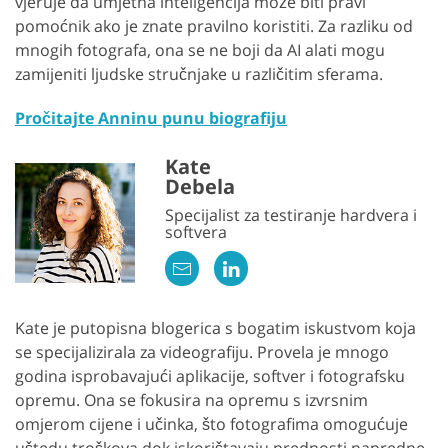
vjeruje da umjetna inteligencija može biti pravi
pomoćnik ako je znate pravilno koristiti. Za razliku od
mnogih fotografa, ona se ne boji da AI alati mogu
zamijeniti ljudske stručnjake u različitim sferama.
Pročitajte Anninu punu biografiju
Kate
Debela
Specijalist za testiranje hardvera i
softvera
Kate je putopisna blogerica s bogatim iskustvom koja
se specijalizirala za videografiju. Provela je mnogo
godina isprobavajući aplikacije, softver i fotografsku
opremu. Ona se fokusira na opremu s izvrsnim
omjerom cijene i učinka, što fotografima omogućuje