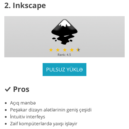
2. Inkscape
PULSUZ YÜKLƏ
Pros
Açıq mənbə
Peşəkar dizayn alətlərinin geniş çeşidi
İntuitiv interfeys
Zəif kompüterlərdə yaxşı işləyir