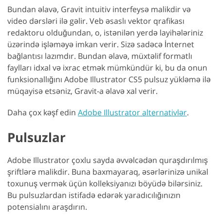
Bundan əlavə, Gravit intuitiv interfeysə malikdir və
video dərsləri ilə gəlir. Veb əsaslı vektor qrafikası
redaktoru olduğundan, o, istənilən yerdə layihələriniz
üzərində işləməyə imkan verir. Sizə sadəcə İnternet
bağlantısı lazımdır. Bundan əlavə, müxtəlif formatlı
faylları idxal və ixrac etmək mümkündür ki, bu da onun
funksionallığını Adobe Illustrator CS5 pulsuz yükləmə ilə
müqayisə etsəniz, Gravit-a əlavə xal verir.
Daha çox kəşf edin
Adobe Illustrator alternativlər
.
Pulsuzlar
Adobe Illustrator çoxlu sayda əvvəlcədən quraşdırılmış
şriftlərə malikdir. Buna baxmayaraq, əsərlərinizə unikal
toxunuş vermək üçün kolleksiyanızı böyüdə bilərsiniz.
Bu pulsuzlardan istifadə edərək yaradıcılığınızın
potensialını araşdırın.