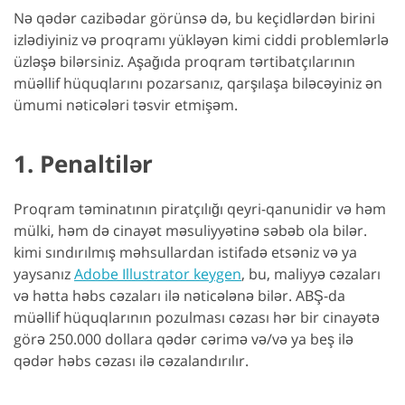
Nə qədər cazibədar görünsə də, bu keçidlərdən birini
izlədiyiniz və proqramı yükləyən kimi ciddi problemlərlə
üzləşə bilərsiniz. Aşağıda proqram tərtibatçılarının
müəllif hüquqlarını pozarsanız, qarşılaşa biləcəyiniz ən
ümumi nəticələri təsvir etmişəm.
1. Penaltilər
Proqram təminatının piratçılığı qeyri-qanunidir və həm
mülki, həm də cinayət məsuliyyətinə səbəb ola bilər.
kimi sındırılmış məhsullardan istifadə etsəniz və ya
yaysanız
Adobe Illustrator keygen
, bu, maliyyə cəzaları
və hətta həbs cəzaları ilə nəticələnə bilər. ABŞ-da
müəllif hüquqlarının pozulması cəzası hər bir cinayətə
görə 250.000 dollara qədər cərimə və/və ya beş ilə
qədər həbs cəzası ilə cəzalandırılır.