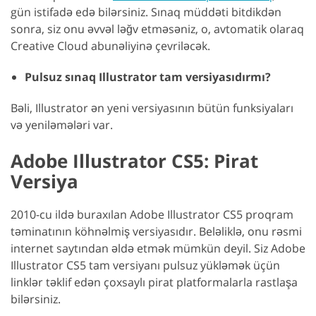
gün istifadə edə bilərsiniz. Sınaq müddəti bitdikdən
sonra, siz onu əvvəl ləğv etməsəniz, o, avtomatik olaraq
Creative Cloud abunəliyinə çevriləcək.
Pulsuz sınaq Illustrator tam versiyasıdırmı?
Bəli, Illustrator ən yeni versiyasının bütün funksiyaları
və yeniləmələri var.
Adobe Illustrator CS5: Pirat
Versiya
2010-cu ildə buraxılan Adobe Illustrator CS5 proqram
təminatının köhnəlmiş versiyasıdır. Beləliklə, onu rəsmi
internet saytından əldə etmək mümkün deyil. Siz Adobe
Illustrator CS5 tam versiyanı pulsuz yükləmək üçün
linklər təklif edən çoxsaylı pirat platformalarla rastlaşa
bilərsiniz.