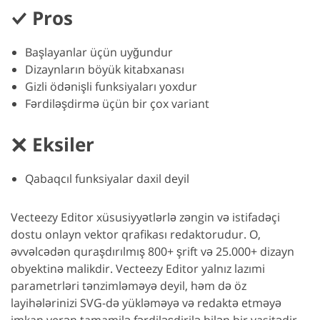
Pros
Başlayanlar üçün uyğundur
Dizaynların böyük kitabxanası
Gizli ödənişli funksiyaları yoxdur
Fərdiləşdirmə üçün bir çox variant
Eksiler
Qabaqcıl funksiyalar daxil deyil
Vecteezy Editor xüsusiyyətlərlə zəngin və istifadəçi
dostu onlayn vektor qrafikası redaktorudur. O,
əvvəlcədən quraşdırılmış 800+ şrift və 25.000+ dizayn
obyektinə malikdir. Vecteezy Editor yalnız lazımi
parametrləri tənzimləməyə deyil, həm də öz
layihələrinizi SVG-də yükləməyə və redaktə etməyə
imkan verən tamamilə fərdiləşdirilə bilən bir vasitədir,