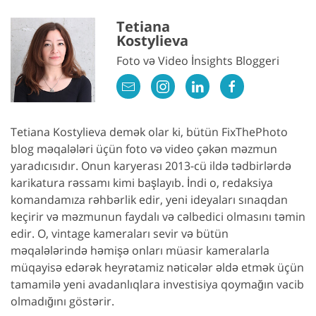
Tetiana
Kostylieva
Foto və Video İnsights Bloggeri
Tetiana Kostylieva demək olar ki, bütün FixThePhoto
blog məqalələri üçün foto və video çəkən məzmun
yaradıcısıdır. Onun karyerası 2013-cü ildə tədbirlərdə
karikatura rəssamı kimi başlayıb. İndi o, redaksiya
komandamıza rəhbərlik edir, yeni ideyaları sınaqdan
keçirir və məzmunun faydalı və cəlbedici olmasını təmin
edir. O, vintage kameraları sevir və bütün
məqalələrində həmişə onları müasir kameralarla
müqayisə edərək heyrətamiz nəticələr əldə etmək üçün
tamamilə yeni avadanlıqlara investisiya qoymağın vacib
olmadığını göstərir.