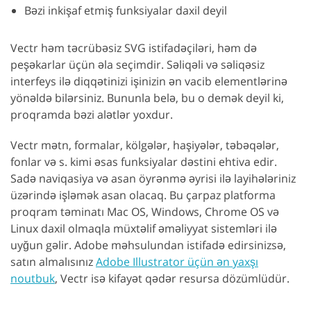
Bəzi inkişaf etmiş funksiyalar daxil deyil
Vectr həm təcrübəsiz SVG istifadəçiləri, həm də
peşəkarlar üçün əla seçimdir. Səliqəli və səliqəsiz
interfeys ilə diqqətinizi işinizin ən vacib elementlərinə
yönəldə bilərsiniz. Bununla belə, bu o demək deyil ki,
proqramda bəzi alətlər yoxdur.
Vectr mətn, formalar, kölgələr, haşiyələr, təbəqələr,
fonlar və s. kimi əsas funksiyalar dəstini ehtiva edir.
Sadə naviqasiya və asan öyrənmə əyrisi ilə layihələriniz
üzərində işləmək asan olacaq. Bu çarpaz platforma
proqram təminatı Mac OS, Windows, Chrome OS və
Linux daxil olmaqla müxtəlif əməliyyat sistemləri ilə
uyğun gəlir. Adobe məhsulundan istifadə edirsinizsə,
satın almalısınız
Adobe Illustrator üçün ən yaxşı
noutbuk
, Vectr isə kifayət qədər resursa dözümlüdür.