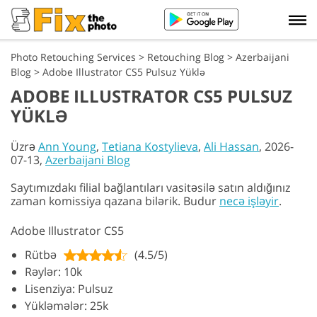
Photo Retouching Services
>
Retouching Blog
>
Azerbaijani
Blog
>
Adobe Illustrator CS5 Pulsuz Yüklə
ADOBE ILLUSTRATOR CS5 PULSUZ
YÜKLƏ
Üzrə
Ann Young
,
Tetiana Kostylieva
,
Ali Hassan
, 2026-
07-13,
Azerbaijani Blog
Saytımızdakı filial bağlantıları vasitəsilə satın aldığınız
zaman komissiya qazana bilərik. Budur
necə işləyir
.
Adobe Illustrator CS5
Rütbə
(4.5/5)
Rəylər: 10k
Lisenziya: Pulsuz
Yükləmələr: 25k