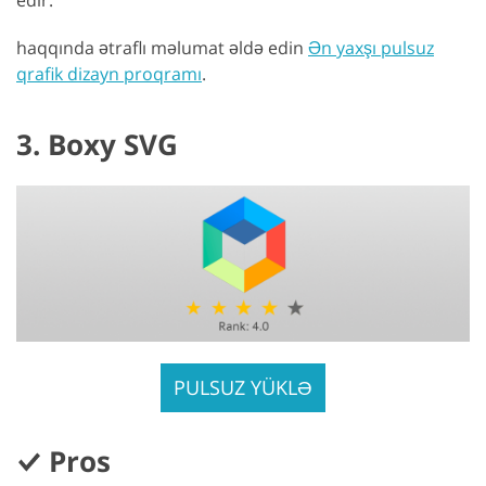
edir.
haqqında ətraflı məlumat əldə edin
Ən yaxşı pulsuz
qrafik dizayn proqramı
.
3. Boxy SVG
PULSUZ YÜKLƏ
Pros