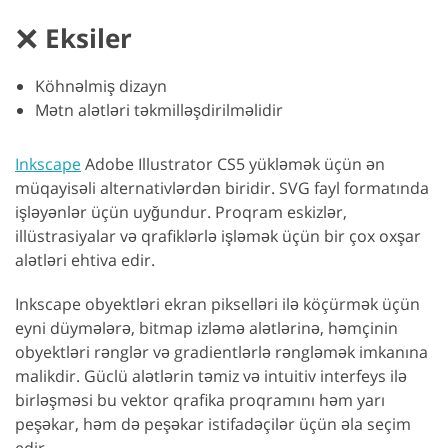
Eksiler
Köhnəlmiş dizayn
Mətn alətləri təkmilləşdirilməlidir
Inkscape
Adobe Illustrator CS5 yükləmək üçün ən
müqayisəli alternativlərdən biridir. SVG fayl formatında
işləyənlər üçün uyğundur. Proqram eskizlər,
illüstrasiyalar və qrafiklərlə işləmək üçün bir çox oxşar
alətləri ehtiva edir.
Inkscape obyektləri ekran pikselləri ilə köçürmək üçün
eyni düymələrə, bitmap izləmə alətlərinə, həmçinin
obyektləri rənglər və gradientlərlə rəngləmək imkanına
malikdir. Güclü alətlərin təmiz və intuitiv interfeys ilə
birləşməsi bu vektor qrafika proqramını həm yarı
peşəkar, həm də peşəkar istifadəçilər üçün əla seçim