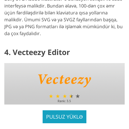
interfeysə malikdir. Bundan əlavə, 100-dən çox əmr
üçün fərdiləşdirilə bilən klaviatura qısa yollarına
malikdir. Ümumi SVG və ya SVGZ fayllarından başqa,
JPG və ya PNG formatları ilə işləmək mümkündür ki, bu
da çox faydalıdır.
4. Vecteezy Editor
PULSUZ YÜKLƏ