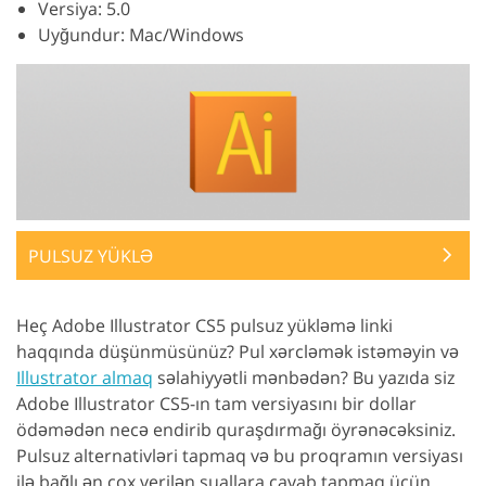
Versiya: 5.0
Uyğundur: Mac/Windows
PULSUZ YÜKLƏ
Heç Adobe Illustrator CS5 pulsuz yükləmə linki
haqqında düşünmüsünüz? Pul xərcləmək istəməyin və
Illustrator almaq
səlahiyyətli mənbədən? Bu yazıda siz
Adobe Illustrator CS5-ın tam versiyasını bir dollar
ödəmədən necə endirib quraşdırmağı öyrənəcəksiniz.
Pulsuz alternativləri tapmaq və bu proqramın versiyası
ilə bağlı ən çox verilən suallara cavab tapmaq üçün