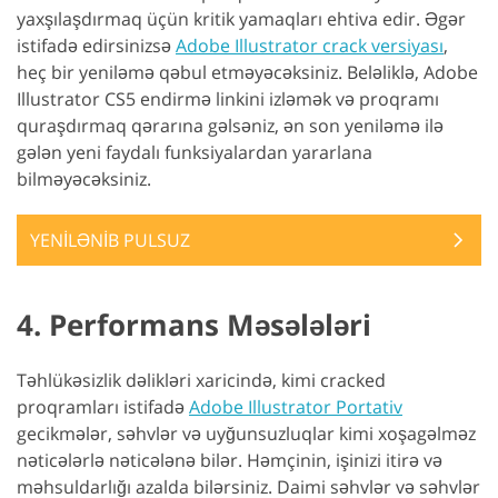
yaxşılaşdırmaq üçün kritik yamaqları ehtiva edir. Əgər
istifadə edirsinizsə
Adobe Illustrator crack versiyası
,
heç bir yeniləmə qəbul etməyəcəksiniz. Beləliklə, Adobe
Illustrator CS5 endirmə linkini izləmək və proqramı
quraşdırmaq qərarına gəlsəniz, ən son yeniləmə ilə
gələn yeni faydalı funksiyalardan yararlana
bilməyəcəksiniz.
YENİLƏNİB PULSUZ
4. Performans Məsələləri
Təhlükəsizlik dəlikləri xaricində, kimi cracked
proqramları istifadə
Adobe Illustrator Portativ
gecikmələr, səhvlər və uyğunsuzluqlar kimi xoşagəlməz
nəticələrlə nəticələnə bilər. Həmçinin, işinizi itirə və
məhsuldarlığı azalda bilərsiniz. Daimi səhvlər və səhvlər