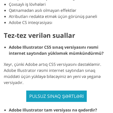
Çoxsaylı iş lövhələri
Qətnamədən asılı olmayan effektlər
Atributları redaktə etmək üçün görünüş paneli
Adobe CS inteqrasiyası
Tez-tez verilən suallar
Adobe Illustrator CS5 sınaq versiyasını rəsmi
internet saytından yükləmək mümkündürmü?
Xeyr, çünki Adobe artıq CS5 versiyasını dəstəkləmir.
Adobe Illustrator rəsmi internet saytından sınaq
müddəti üçün yükləyə biləcəyiniz ən yeni və yeganə
versiyadır.
PULSUZ SINAQ ŞƏRTLƏRİ
Adobe Illustrator tam versiyası nə qədərdir?