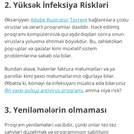
2. Yüksək İnfeksiya Riskləri
Əksəriyyəti
Adobe Illustrator Torrent
bağlantılara çoxlu
viruslar və zərərli proqramlar daxildir. Hack edilmiş
proqramı kompüterinizə quraşdırdıqdan sonra onun
viruslara yoluxma ehtimalı böyükdür. Bu, zəhlətökən
pop-uplar və qəzalar kimi müxtəlif sistem
problemlərinə səbəb ola bilər.
Bundan əlavə, hakerlər faktura məlumatları və ya
parollar kimi şəxsi məlumatlarınızı oğurlaya bilər.
Əlbəttə ki, köməyi ilə infeksiyanı müalicə edə bilərsiniz
Ən yaxşı pulsuz antivirus proqramı
, amma niyə risk?
3. Yeniləmələrin olmaması
Proqram yeniləmələri vacibdir, çünki onlar tez-tez
səhvləri düzəltmək və proqramınızın sabitliyini