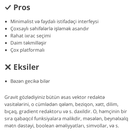
Pros
Minimalist və faydalı istifadəçi interfeysi
Çoxsaylı səhifələrlə işləmək asandır
Rahat ixrac seçimi
Daim təkmilləşir
Çox platformalı
Eksiler
Bəzən gecikə bilər
Gravit gözlədiyiniz bütün əsas vektor redaktə
vasitələrini, o cümlədən qələm, beziqon, xətt, dilim,
bıçaq, gradient redaktoru və s. daxildir. O, həmçinin bir
sıra qabaqcıl funksiyalara malikdir, məsələn, beynəlxalq
mətn dəstəyi, boolean əməliyyatları, simvollar, və s.