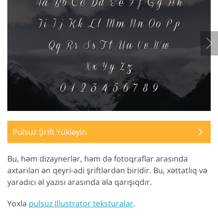
Pulsuz Şrift Yükləyin
Bu, həm dizaynerlər, həm də fotoqraflar arasında
axtarılan ən qeyri-adi şriftlərdən biridir. Bu, xəttatlıq və
yaradıcı əl yazısı arasında əla qarışıqdır.
Yoxla
pulsuz Illustrator teksturalar
.