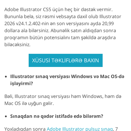
Adobe Illustrator CS5 üçün heç bir dəstək vermir.
Bununla belə, siz rəsmi vebsayta daxil olub Illustrator
2026 v24.1.2.402-nin ən son versiyasını ayda 20,99
dollara ala bilərsiniz. Abunəlik satın aldıqdan sonra
proqramın bütün potensialını tam şəkildə araşdıra
biləcəksiniz.
XÜSUSİ TƏKLİFLƏRƏ BAXIN
Illustrator sınaq versiyası Windows və Mac OS-də
işləyirmi?
Bəli, Illustrator sınaq versiyası həm Windows, həm də
Mac OS ilə uyğun gəlir.
Sınaqdan nə qədər istifadə edə bilərəm?
Yoxladıqdan sonra
Adobe Illustrator pulsuz sınaq
, 7