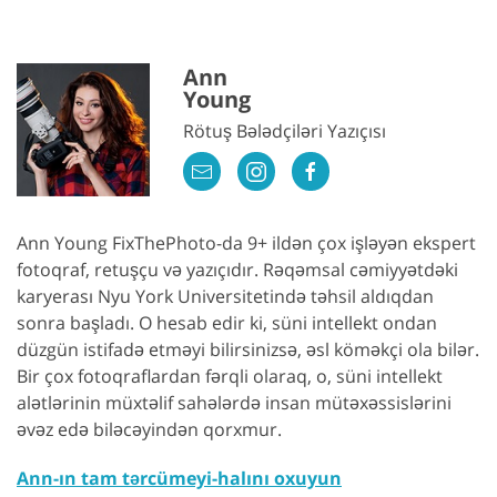
Ann
Young
Rötuş Bələdçiləri Yazıçısı
Ann Young FixThePhoto-da 9+ ildən çox işləyən ekspert
fotoqraf, retuşçu və yazıçıdır. Rəqəmsal cəmiyyətdəki
karyerası Nyu York Universitetində təhsil aldıqdan
sonra başladı. O hesab edir ki, süni intellekt ondan
düzgün istifadə etməyi bilirsinizsə, əsl köməkçi ola bilər.
Bir çox fotoqraflardan fərqli olaraq, o, süni intellekt
alətlərinin müxtəlif sahələrdə insan mütəxəssislərini
əvəz edə biləcəyindən qorxmur.
Ann-ın tam tərcümeyi-halını oxuyun