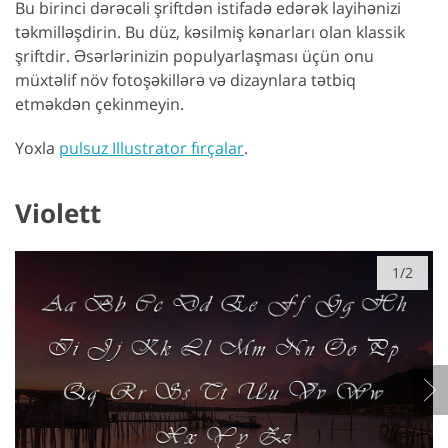
Bu birinci dərəcəli şriftdən istifadə edərək layihənizi
təkmilləşdirin. Bu düz, kəsilmiş kənarları olan klassik
şriftdir. Əsərlərinizin populyarlaşması üçün onu
müxtəlif növ fotoşəkillərə və dizaynlara tətbiq
etməkdən çekinmeyin.
Yoxla
pulsuz Illustrator fırçalar
.
Violett
1/2