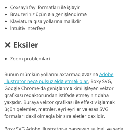
Çoxsaylı fayl formatları ilə işləyir
Brauzeriniz üçün əla genişləndirmə
Klaviatura qısa yollarına malikdir
İntuitiv interfeys
Eksiler
Zoom problemləri
Bunun mümkün yollarını axtarmaq əvəzinə
Adobe
Illustrator necə pulsuz əldə etmək olar
, Boxy SVG,
Google Chrome-da genişlənmə kimi işləyən vektor
qrafikası redaktorundan istifadə etməyiniz daha
yaxşıdır. Buraya vektor qrafikası ilə effektiv işləmək
üçün qələmlər, mətnlər, əyri əyrilər və əsas SVG
formaları daxil olmaqla bir sıra alətlər daxildir.
Boxy SVG Adobe Illustrator-ə bənzəyən səliqəli və sadə