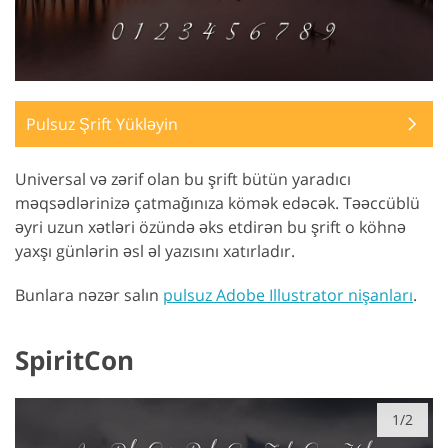
Pulsuz Şrift Yükləyin
Universal və zərif olan bu şrift bütün yaradıcı
məqsədlərinizə çatmağınıza kömək edəcək. Təəccüblü
əyri uzun xətləri özündə əks etdirən bu şrift o köhnə
yaxşı günlərin əsl əl yazısını xatırladır.
Bunlara nəzər salın
pulsuz Adobe Illustrator nişanları
.
SpiritCon
1/2