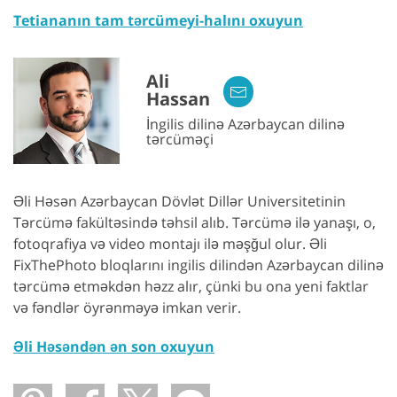
Tetiananın tam tərcümeyi-halını oxuyun
Ali
Hassan
İngilis dilinə Azərbaycan dilinə
tərcüməçi
Əli Həsən Azərbaycan Dövlət Dillər Universitetinin
Tərcümə fakültəsində təhsil alıb. Tərcümə ilə yanaşı, o,
fotoqrafiya və video montajı ilə məşğul olur. Əli
FixThePhoto bloqlarını ingilis dilindən Azərbaycan dilinə
tərcümə etməkdən həzz alır, çünki bu ona yeni faktlar
və fəndlər öyrənməyə imkan verir.
Əli Həsəndən ən son oxuyun