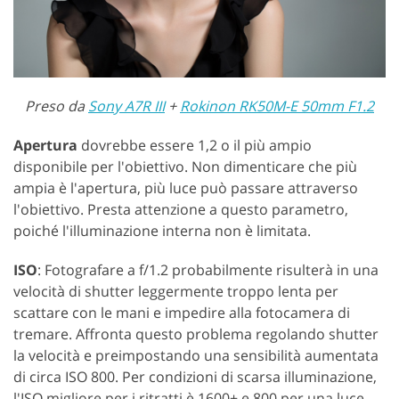
Preso da
Sony A7R III
+
Rokinon RK50M-E 50mm F1.2
Apertura
dovrebbe essere 1,2 o il più ampio
disponibile per l'obiettivo. Non dimenticare che più
ampia è l'apertura, più luce può passare attraverso
l'obiettivo. Presta attenzione a questo parametro,
poiché l'illuminazione interna non è limitata.
ISO
: Fotografare a f/1.2 probabilmente risulterà in una
velocità di shutter leggermente troppo lenta per
scattare con le mani e impedire alla fotocamera di
tremare. Affronta questo problema regolando shutter
la velocità e preimpostando una sensibilità aumentata
di circa ISO 800. Per condizioni di scarsa illuminazione,
l'ISO migliore per i ritratti è 1600+ e 800 per una luce